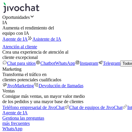
Oportunidades
IA
Aumenta el rendimiento del
equipo con IA
Agente de IA
Asistente de IA
Atención al cliente
Crea una experiencia de atención al
cliente excepcional
Chat para sitios
Chatbot
WhatsApp
Instagram
Telegram
Todos
Marketing
Transforma el tráfico en
clientes potenciales cualificados
JivoMarketing
Devolución de llamadas
Ventas
Consigue más ventas, un mayor valor medio
de los pedidos y una mayor base de clientes
Teléfono empresarial de JivoChat
Chat de equipos de JivoChat
In
Agente de IA
Gestiona las preguntas
más frecuentes
WhatsApp