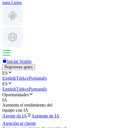
para Linux
Iniciar Sesión
Regístrese gratis
ES
English
Türkçe
Português
ES
English
Türkçe
Português
Oportunidades
IA
Aumenta el rendimiento del
equipo con IA
Agente de IA
Asistente de IA
Atención al cliente