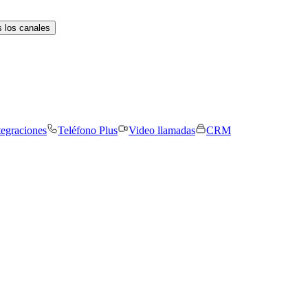
 los canales
tegraciones
Teléfono Plus
Video llamadas
CRM