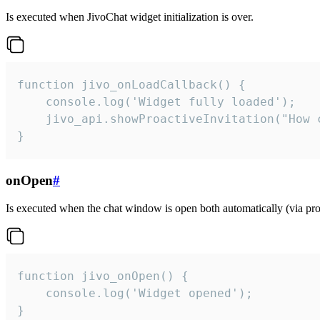
Is executed when JivoChat widget initialization is over.
function jivo_onLoadCallback() {

    console.log('Widget fully loaded');

    jivo_api.showProactiveInvitation("How c
}
onOpen
#
Is executed when the chat window is open both automatically (via proa
function jivo_onOpen() {

    console.log('Widget opened');

}