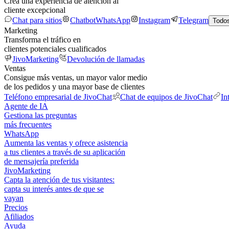
Crea una experiencia de atención al
cliente excepcional
Chat para sitios
Chatbot
WhatsApp
Instagram
Telegram
Todos
Marketing
Transforma el tráfico en
clientes potenciales cualificados
JivoMarketing
Devolución de llamadas
Ventas
Consigue más ventas, un mayor valor medio
de los pedidos y una mayor base de clientes
Teléfono empresarial de JivoChat
Chat de equipos de JivoChat
In
Agente de IA
Gestiona las preguntas
más frecuentes
WhatsApp
Aumenta las ventas y ofrece asistencia
a tus clientes a través de su aplicación
de mensajería preferida
JivoMarketing
Capta la atención de tus visitantes:
capta su interés antes de que se
vayan
Precios
Afiliados
Ayuda