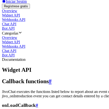
Iniciar Sesión
Regístrese gratis
Overview
Widget API
Webhooks API
Chat API
Bot API
Categorías
Overview
Widget API
Webhooks API
Chat API
Bot API
Documentation
Widget API
Callback functions
#
JivoChat executes the functions listed below to report about an event 
jivo_onIntroduction event you can get contact details entered by a clie
onLoadCallback
#