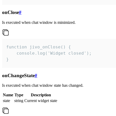
onClose
#
Is executed when chat window is minimized.
function jivo_onClose() {

    console.log('Widget closed');

}
onChangeState
#
Is executed when chat window state has changed.
Name
Type
Description
state
string
Current widget state