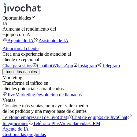
Oportunidades
IA
Aumenta el rendimiento del
equipo con IA
Agente de IA
Asistente de IA
Atención al cliente
Crea una experiencia de atención al
cliente excepcional
Chat para sitios
Chatbot
WhatsApp
Instagram
Telegram
Todos los canales
Marketing
Transforma el tráfico en
clientes potenciales cualificados
JivoMarketing
Devolución de llamadas
Ventas
Consigue más ventas, un mayor valor medio
de los pedidos y una mayor base de clientes
Teléfono empresarial de JivoChat
Chat de equipos de JivoChat
Integraciones
Teléfono Plus
Video llamadas
CRM
Agente de IA
Gestiona las preguntas