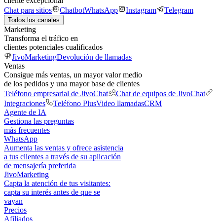
cliente excepcional
Chat para sitios
Chatbot
WhatsApp
Instagram
Telegram
Todos los canales
Marketing
Transforma el tráfico en
clientes potenciales cualificados
JivoMarketing
Devolución de llamadas
Ventas
Consigue más ventas, un mayor valor medio
de los pedidos y una mayor base de clientes
Teléfono empresarial de JivoChat
Chat de equipos de JivoChat
Integraciones
Teléfono Plus
Video llamadas
CRM
Agente de IA
Gestiona las preguntas
más frecuentes
WhatsApp
Aumenta las ventas y ofrece asistencia
a tus clientes a través de su aplicación
de mensajería preferida
JivoMarketing
Capta la atención de tus visitantes:
capta su interés antes de que se
vayan
Precios
Afiliados