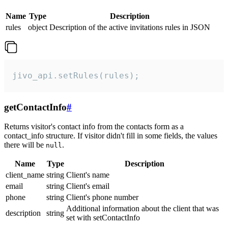
Name
Type
Description
rules
object
Description of the active invitations rules in JSON
jivo_api.setRules(rules);
getContactInfo
#
Returns visitor's contact info from the contacts form as a
contact_info structure. If visitor didn't fill in some fields, the values
there will be
.
null
Name
Type
Description
client_name
string
Client's name
email
string
Client's email
phone
string
Client's phone number
Additional information about the client that was
description
string
set with setContactInfo