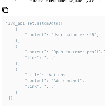
before the field content, separated by a colon
jivo_api.setCustomData([

    {

        "content": "User balance: $56",

    },

    {

        "content": "Open customer profile",
        "link": "..."

    },

    {

        "title": "Actions",

        "content": "Add contact",

        "link": "..."

    }

 ]);