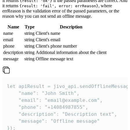
It returns
if the passed parameters are correct. And
{result: 'ok'}
it returns
, where
{result: 'fail', error: errReason}
errReason is the validation error of the passed parameters, or the
reason why you can not send an offline message.
Name
Type
Description
name
string
Client's name
email
string
Client's email
phone
string
Client's phone number
description
string
Additional information about the client
message
string
Offline message text
let apiResult = jivo_api.sendOfflineMessage
    "name": "John Smith",

    "email": "email@example.com",

    "phone": "+14084987855",

    "description": "Description text",

    "message": "Offline message"

});
