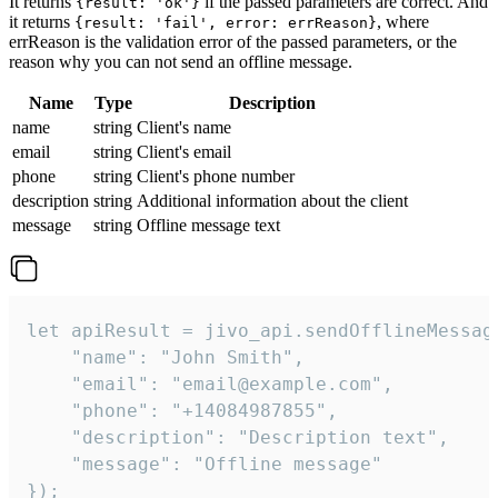
It returns
if the passed parameters are correct. And
{result: 'ok'}
it returns
, where
{result: 'fail', error: errReason}
errReason is the validation error of the passed parameters, or the
reason why you can not send an offline message.
Name
Type
Description
name
string
Client's name
email
string
Client's email
phone
string
Client's phone number
description
string
Additional information about the client
message
string
Offline message text
let apiResult = jivo_api.sendOfflineMessage
    "name": "John Smith",

    "email": "email@example.com",

    "phone": "+14084987855",

    "description": "Description text",

    "message": "Offline message"

});
