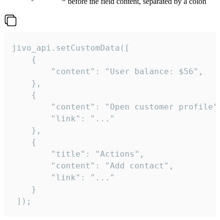
before the field content, separated by a colon
jivo_api.setCustomData([

    {

        "content": "User balance: $56",

    },

    {

        "content": "Open customer profile",
        "link": "..."

    },

    {

        "title": "Actions",

        "content": "Add contact",

        "link": "..."

    }

 ]);