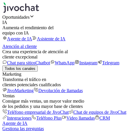
Oportunidades
IA
Aumenta el rendimiento del
equipo con IA
Agente de IA
Asistente de IA
Atención al cliente
Crea una experiencia de atención al
cliente excepcional
Chat para sitios
Chatbot
WhatsApp
Instagram
Telegram
Todos los canales
Marketing
Transforma el tráfico en
clientes potenciales cualificados
JivoMarketing
Devolución de llamadas
Ventas
Consigue más ventas, un mayor valor medio
de los pedidos y una mayor base de clientes
Teléfono empresarial de JivoChat
Chat de equipos de JivoChat
Integraciones
Teléfono Plus
Video llamadas
CRM
Agente de IA
Gestiona las preguntas