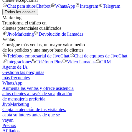
cliente excepcional
Chat para sitios
Chatbot
WhatsApp
Instagram
Telegram
Todos los canales
Marketing
Transforma el tráfico en
clientes potenciales cualificados
JivoMarketing
Devolución de llamadas
Ventas
Consigue más ventas, un mayor valor medio
de los pedidos y una mayor base de clientes
Teléfono empresarial de JivoChat
Chat de equipos de JivoChat
Integraciones
Teléfono Plus
Video llamadas
CRM
Agente de IA
Gestiona las preguntas
más frecuentes
WhatsApp
Aumenta las ventas y ofrece asistencia
a tus clientes a través de su aplicación
de mensajería preferida
JivoMarketing
Capta la atención de tus visitantes:
capta su interés antes de que se
vayan
Precios
Afiliados