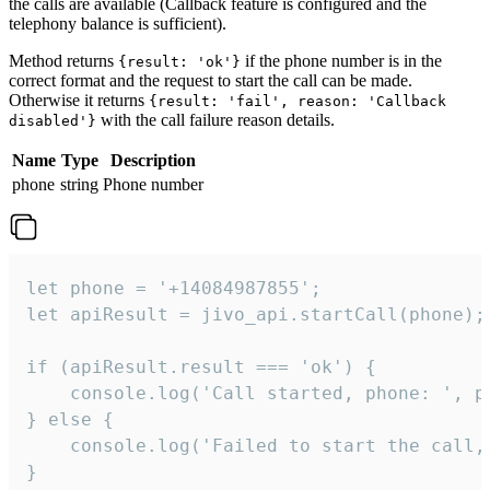
the calls are available (Callback feature is configured and the
telephony balance is sufficient).
Method returns
if the phone number is in the
{result: 'ok'}
correct format and the request to start the call can be made.
Otherwise it returns
{result: 'fail', reason: 'Callback
with the call failure reason details.
disabled'}
Name
Type
Description
phone
string
Phone number
let phone = '+14084987855';

let apiResult = jivo_api.startCall(phone);

if (apiResult.result === 'ok') {

    console.log('Call started, phone: ', ph
} else {

    console.log('Failed to start the call,
}