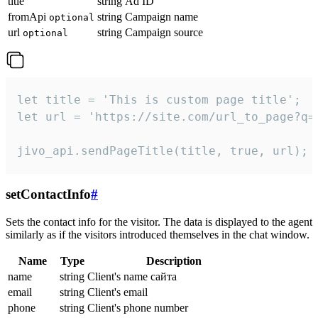
title
string
Ad ID
fromApi
string
Campaign name
optional
url
string
Campaign source
optional
let title = 'This is custom page title';

let url = 'https://site.com/url_to_page?q=p
jivo_api.sendPageTitle(title, true, url);
setContactInfo
#
Sets the contact info for the visitor. The data is displayed to the agent
similarly as if the visitors introduced themselves in the chat window.
Name
Type
Description
name
string
Client's name сайта
email
string
Client's email
phone
string
Client's phone number