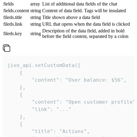
fields
array
List of additional data fields of the chat
fields.content
string
Content of data field. Tags will be insulated
fileds.title
string
Title shown above a data field
fileds.link
string
URL that opens when the data field is clicked
Description of the data field, added in bold
fileds.key
string
before the field content, separated by a colon
jivo_api.setCustomData([

    {

        "content": "User balance: $56",

    },

    {

        "content": "Open customer profile",
        "link": "..."

    },

    {

        "title": "Actions",
