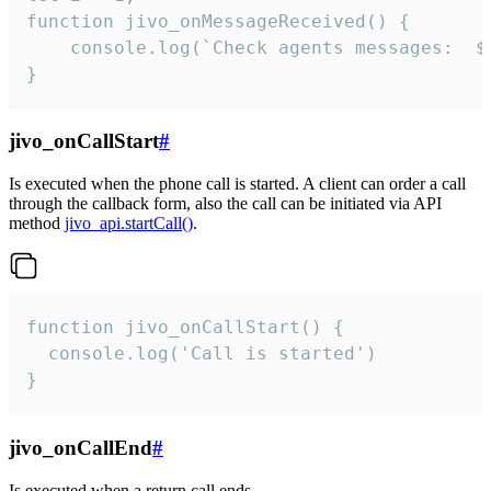
function jivo_onMessageReceived() {

	console.log(`Check agents messages:  ${i++}`)

}
jivo_onCallStart
#
Is executed when the phone call is started. A client can order a call
through the callback form, also the call can be initiated via API
method
jivo_api.startCall()
.
function jivo_onCallStart() {

  console.log('Call is started')

}
jivo_onCallEnd
#
Is executed when a return call ends.