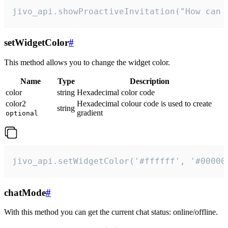
jivo_api.showProactiveInvitation("How can 
setWidgetColor
#
This method allows you to change the widget color.
Name
Type
Description
color
string
Hexadecimal color code
color2
Hexadecimal colour code is used to create
string
gradient
optional
jivo_api.setWidgetColor('#ffffff', '#00000
chatMode
#
With this method you can get the current chat status: online/offline.