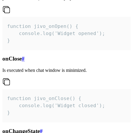
function jivo_onOpen() {

    console.log('Widget opened');

}
onClose
#
Is executed when chat window is minimized.
function jivo_onClose() {

    console.log('Widget closed');

}
onChangeState
#