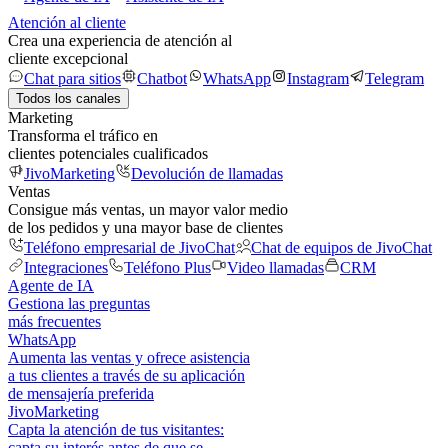
Atención al cliente
Crea una experiencia de atención al
cliente excepcional
Chat para sitios
Chatbot
WhatsApp
Instagram
Telegram
Todos los canales
Marketing
Transforma el tráfico en
clientes potenciales cualificados
JivoMarketing
Devolución de llamadas
Ventas
Consigue más ventas, un mayor valor medio
de los pedidos y una mayor base de clientes
Teléfono empresarial de JivoChat
Chat de equipos de JivoChat
Integraciones
Teléfono Plus
Video llamadas
CRM
Agente de IA
Gestiona las preguntas
más frecuentes
WhatsApp
Aumenta las ventas y ofrece asistencia
a tus clientes a través de su aplicación
de mensajería preferida
JivoMarketing
Capta la atención de tus visitantes:
capta su interés antes de que se