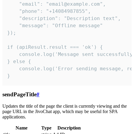
    "email": "email@example.com",

    "phone": "+14084987855",

    "description": "Description text",

    "message": "Offline message"

});

if (apiResult.result === 'ok') {

    console.log('Message sent successfully'
} else {

    console.log('Error sending message, rea
}
sendPageTitle
#
Updates the title of the page the client is currently viewing and the
page URL in the JivoChat app, which may be useful for SPA
applications.
Name
Type
Description