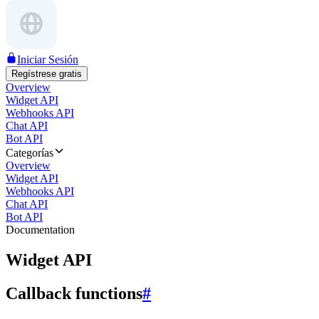
Iniciar Sesión
Regístrese gratis
Overview
Widget API
Webhooks API
Chat API
Bot API
Categorías
Overview
Widget API
Webhooks API
Chat API
Bot API
Documentation
Widget API
Callback functions
#