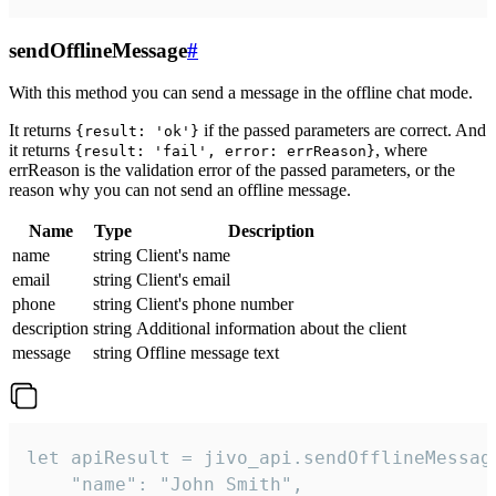
sendOfflineMessage
#
With this method you can send a message in the offline chat mode.
It returns
if the passed parameters are correct. And
{result: 'ok'}
it returns
, where
{result: 'fail', error: errReason}
errReason is the validation error of the passed parameters, or the
reason why you can not send an offline message.
Name
Type
Description
name
string
Client's name
email
string
Client's email
phone
string
Client's phone number
description
string
Additional information about the client
message
string
Offline message text
let apiResult = jivo_api.sendOfflineMessage
    "name": "John Smith",
