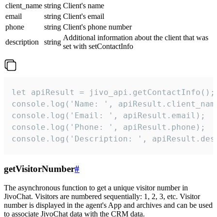
client_name
string
Client's name
email
string
Client's email
phone
string
Client's phone number
Additional information about the client that was
description
string
set with setContactInfo
let apiResult = jivo_api.getContactInfo();

console.log('Name: ', apiResult.client_name
console.log('Email: ', apiResult.email);

console.log('Phone: ', apiResult.phone);

console.log('Description: ', apiResult.des
getVisitorNumber
#
The asynchronous function to get a unique visitor number in
JivoChat. Visitors are numbered sequentially: 1, 2, 3, etc. Visitor
number is displayed in the agent's App and archives and can be used
to associate JivoChat data with the CRM data.