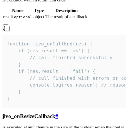
Name
Type
Description
result
object
The result of a callback
optional
function jivo_onCallEnd(res) {

    if (res.result == 'ok') {

        // call finished successfully

    }

    if (res.result == 'fail') {

        // call finished with errors or can
        console.log(res.reason); // reason 
    }

}
jivo_onResizeCallback
#
Is executed at any change in the size of the widget: when the chat is