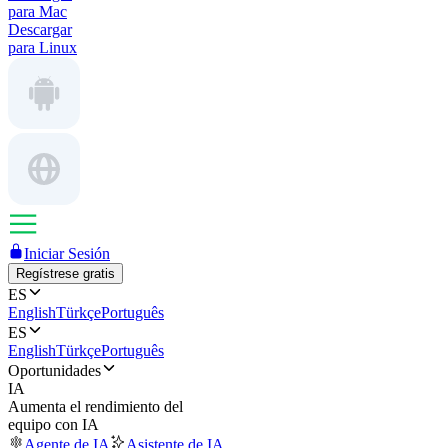
para Mac
Descargar
para Linux
Iniciar Sesión
Regístrese gratis
ES
English
Türkçe
Português
ES
English
Türkçe
Português
Oportunidades
IA
Aumenta el rendimiento del
equipo con IA
Agente de IA
Asistente de IA