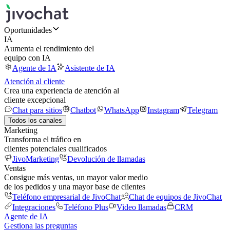
Oportunidades
IA
Aumenta el rendimiento del
equipo con IA
Agente de IA
Asistente de IA
Atención al cliente
Crea una experiencia de atención al
cliente excepcional
Chat para sitios
Chatbot
WhatsApp
Instagram
Telegram
Todos los canales
Marketing
Transforma el tráfico en
clientes potenciales cualificados
JivoMarketing
Devolución de llamadas
Ventas
Consigue más ventas, un mayor valor medio
de los pedidos y una mayor base de clientes
Teléfono empresarial de JivoChat
Chat de equipos de JivoChat
Integraciones
Teléfono Plus
Video llamadas
CRM
Agente de IA
Gestiona las preguntas