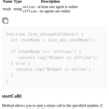
Name
Type
Description
- at least one agent is online
online
result
string
- no agents are online
offline
function jivo_onLoadCallback() {

  let chatMode = jivo_api.chatMode();

  if (chatMode === 'offline') {

     console.log("Widget is offline");

  } else {

    console.log('Widget is online')

  }

}
startCall
#
Method allows you to start a return call to the specified number, if