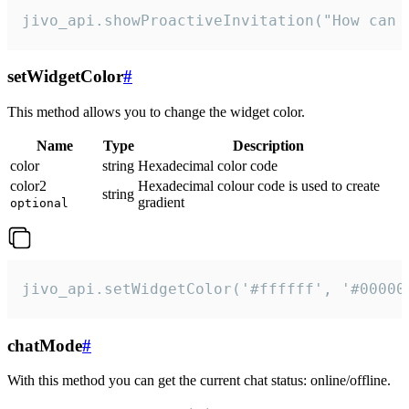
jivo_api.showProactiveInvitation("How can 
setWidgetColor
#
This method allows you to change the widget color.
Name
Type
Description
color
string
Hexadecimal color code
color2
Hexadecimal colour code is used to create
string
gradient
optional
jivo_api.setWidgetColor('#ffffff', '#00000
chatMode
#
With this method you can get the current chat status: online/offline.