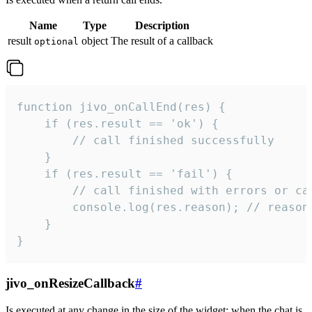
Name
Type
Description
result
object
The result of a callback
optional
function jivo_onCallEnd(res) {

    if (res.result == 'ok') {

        // call finished successfully

    }

    if (res.result == 'fail') {

        // call finished with errors or can
        console.log(res.reason); // reason 
    }

}
jivo_onResizeCallback
#
Is executed at any change in the size of the widget: when the chat is