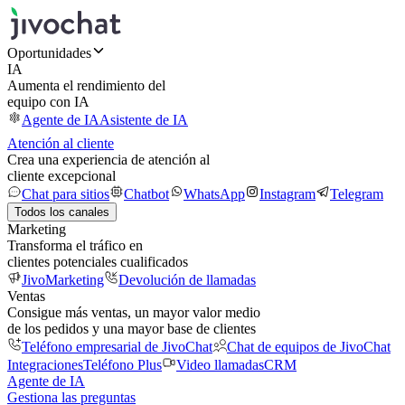
Oportunidades
IA
Aumenta el rendimiento del
equipo con IA
Agente de IA
Asistente de IA
Atención al cliente
Crea una experiencia de atención al
cliente excepcional
Chat para sitios
Chatbot
WhatsApp
Instagram
Telegram
Todos los canales
Marketing
Transforma el tráfico en
clientes potenciales cualificados
JivoMarketing
Devolución de llamadas
Ventas
Consigue más ventas, un mayor valor medio
de los pedidos y una mayor base de clientes
Teléfono empresarial de JivoChat
Chat de equipos de JivoChat
Integraciones
Teléfono Plus
Video llamadas
CRM
Agente de IA
Gestiona las preguntas