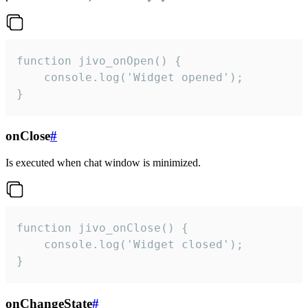
function jivo_onOpen() {

    console.log('Widget opened');

}
onClose
#
Is executed when chat window is minimized.
function jivo_onClose() {

    console.log('Widget closed');

}
onChangeState
#