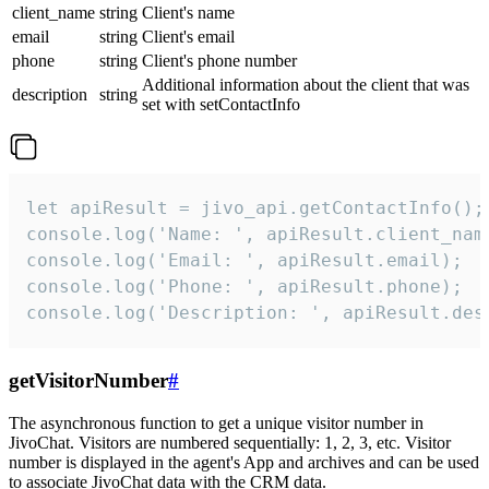
client_name
string
Client's name
email
string
Client's email
phone
string
Client's phone number
Additional information about the client that was
description
string
set with setContactInfo
let apiResult = jivo_api.getContactInfo();

console.log('Name: ', apiResult.client_name
console.log('Email: ', apiResult.email);

console.log('Phone: ', apiResult.phone);

console.log('Description: ', apiResult.des
getVisitorNumber
#
The asynchronous function to get a unique visitor number in
JivoChat. Visitors are numbered sequentially: 1, 2, 3, etc. Visitor
number is displayed in the agent's App and archives and can be used
to associate JivoChat data with the CRM data.