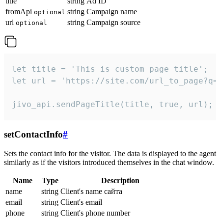
title
string
Ad ID
fromApi
string
Campaign name
optional
url
string
Campaign source
optional
let title = 'This is custom page title';

let url = 'https://site.com/url_to_page?q=p
jivo_api.sendPageTitle(title, true, url);
setContactInfo
#
Sets the contact info for the visitor. The data is displayed to the agent
similarly as if the visitors introduced themselves in the chat window.
Name
Type
Description
name
string
Client's name сайта
email
string
Client's email
phone
string
Client's phone number