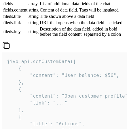
fields
array
List of additional data fields of the chat
fields.content
string
Content of data field. Tags will be insulated
fileds.title
string
Title shown above a data field
fileds.link
string
URL that opens when the data field is clicked
Description of the data field, added in bold
fileds.key
string
before the field content, separated by a colon
jivo_api.setCustomData([

    {

        "content": "User balance: $56",

    },

    {

        "content": "Open customer profile",
        "link": "..."

    },

    {

        "title": "Actions",
