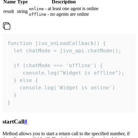
Name
Type
Description
- at least one agent is online
online
result
string
- no agents are online
offline
function jivo_onLoadCallback() {

  let chatMode = jivo_api.chatMode();

  if (chatMode === 'offline') {

     console.log("Widget is offline");

  } else {

    console.log('Widget is online')

  }

}
startCall
#
Method allows you to start a return call to the specified number, if