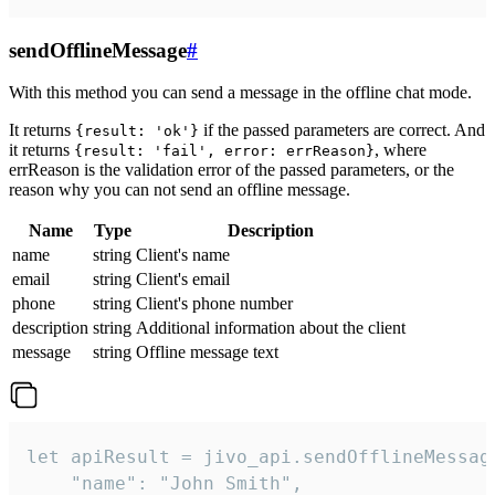
sendOfflineMessage
#
With this method you can send a message in the offline chat mode.
It returns
if the passed parameters are correct. And
{result: 'ok'}
it returns
, where
{result: 'fail', error: errReason}
errReason is the validation error of the passed parameters, or the
reason why you can not send an offline message.
Name
Type
Description
name
string
Client's name
email
string
Client's email
phone
string
Client's phone number
description
string
Additional information about the client
message
string
Offline message text
let apiResult = jivo_api.sendOfflineMessage
    "name": "John Smith",
