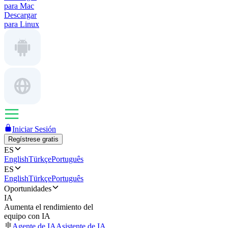
para Mac
Descargar
para Linux
Iniciar Sesión
Regístrese gratis
ES
English
Türkçe
Português
ES
English
Türkçe
Português
Oportunidades
IA
Aumenta el rendimiento del
equipo con IA
Agente de IA
Asistente de IA