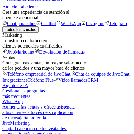
Atención al cliente
Crea una experiencia de atención al
cliente excepcional
Chat para sitios
Chatbot
WhatsApp
Instagram
Telegram
Todos los canales
Marketing
Transforma el tráfico en
clientes potenciales cualificados
JivoMarketing
Devolución de llamadas
Ventas
Consigue más ventas, un mayor valor medio
de los pedidos y una mayor base de clientes
Teléfono empresarial de JivoChat
Chat de equipos de JivoChat
Integraciones
Teléfono Plus
Video llamadas
CRM
Agente de IA
Gestiona las preguntas
más frecuentes
WhatsApp
Aumenta las ventas y ofrece asistencia
a tus clientes a través de su aplicación
de mensajería preferida
JivoMarketing
Capta la atención de tus visitantes:
capta su interés antes de que se