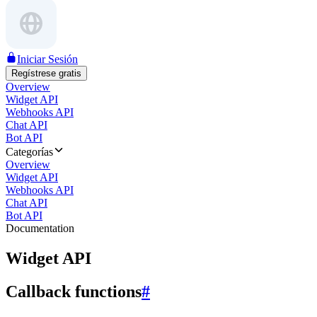
Iniciar Sesión
Regístrese gratis
Overview
Widget API
Webhooks API
Chat API
Bot API
Categorías
Overview
Widget API
Webhooks API
Chat API
Bot API
Documentation
Widget API
Callback functions
#