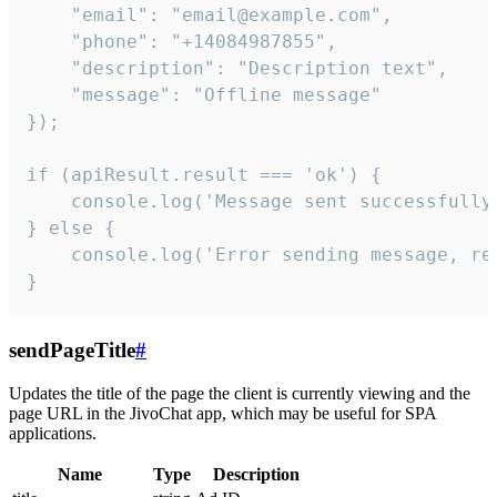
    "email": "email@example.com",

    "phone": "+14084987855",

    "description": "Description text",

    "message": "Offline message"

});

if (apiResult.result === 'ok') {

    console.log('Message sent successfully'
} else {

    console.log('Error sending message, rea
}
sendPageTitle
#
Updates the title of the page the client is currently viewing and the
page URL in the JivoChat app, which may be useful for SPA
applications.
Name
Type
Description