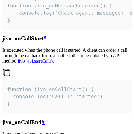
function jivo_onMessageReceived() {

	console.log(`Check agents messages:  ${i++}`)

}
jivo_onCallStart
#
Is executed when the phone call is started. A client can order a call
through the callback form, also the call can be initiated via API
method
jivo_api.startCall()
.
function jivo_onCallStart() {

  console.log('Call is started')

}
jivo_onCallEnd
#
Is executed when a return call ends.