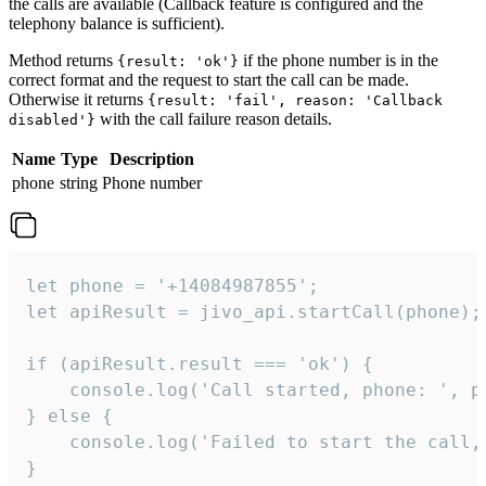
the calls are available (Callback feature is configured and the
telephony balance is sufficient).
Method returns
if the phone number is in the
{result: 'ok'}
correct format and the request to start the call can be made.
Otherwise it returns
{result: 'fail', reason: 'Callback
with the call failure reason details.
disabled'}
Name
Type
Description
phone
string
Phone number
let phone = '+14084987855';

let apiResult = jivo_api.startCall(phone);

if (apiResult.result === 'ok') {

    console.log('Call started, phone: ', ph
} else {

    console.log('Failed to start the call,
}