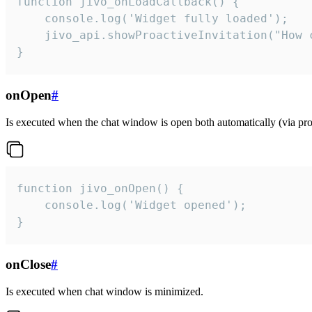
function jivo_onLoadCallback() {

    console.log('Widget fully loaded');

    jivo_api.showProactiveInvitation("How c
}
onOpen
#
Is executed when the chat window is open both automatically (via proa
function jivo_onOpen() {

    console.log('Widget opened');

}
onClose
#
Is executed when chat window is minimized.