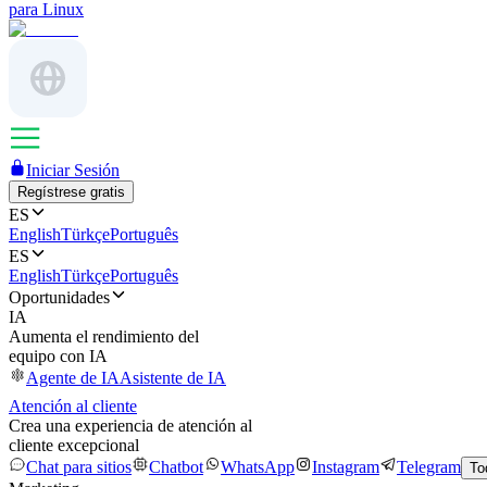
para Linux
Iniciar Sesión
Regístrese gratis
ES
English
Türkçe
Português
ES
English
Türkçe
Português
Oportunidades
IA
Aumenta el rendimiento del
equipo con IA
Agente de IA
Asistente de IA
Atención al cliente
Crea una experiencia de atención al
cliente excepcional
Chat para sitios
Chatbot
WhatsApp
Instagram
Telegram
To