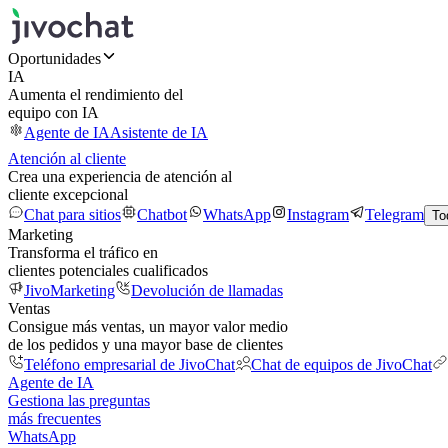
Oportunidades
IA
Aumenta el rendimiento del
equipo con IA
Agente de IA
Asistente de IA
Atención al cliente
Crea una experiencia de atención al
cliente excepcional
Chat para sitios
Chatbot
WhatsApp
Instagram
Telegram
To
Marketing
Transforma el tráfico en
clientes potenciales cualificados
JivoMarketing
Devolución de llamadas
Ventas
Consigue más ventas, un mayor valor medio
de los pedidos y una mayor base de clientes
Teléfono empresarial de JivoChat
Chat de equipos de JivoChat
Agente de IA
Gestiona las preguntas
más frecuentes
WhatsApp