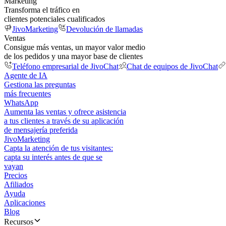
Marketing
Transforma el tráfico en
clientes potenciales cualificados
JivoMarketing
Devolución de llamadas
Ventas
Consigue más ventas, un mayor valor medio
de los pedidos y una mayor base de clientes
Teléfono empresarial de JivoChat
Chat de equipos de JivoChat
Agente de IA
Gestiona las preguntas
más frecuentes
WhatsApp
Aumenta las ventas y ofrece asistencia
a tus clientes a través de su aplicación
de mensajería preferida
JivoMarketing
Capta la atención de tus visitantes:
capta su interés antes de que se
vayan
Precios
Afiliados
Ayuda
Aplicaciones
Blog
Recursos