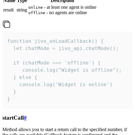
Name
Type
Description
- at least one agent is online
online
result
string
- no agents are online
offline
function jivo_onLoadCallback() {

  let chatMode = jivo_api.chatMode();

  if (chatMode === 'offline') {

     console.log("Widget is offline");

  } else {

    console.log('Widget is online')

  }

}
startCall
#
Method allows you to start a return call to the specified number, if
the calls are available (Callback feature is configured and the