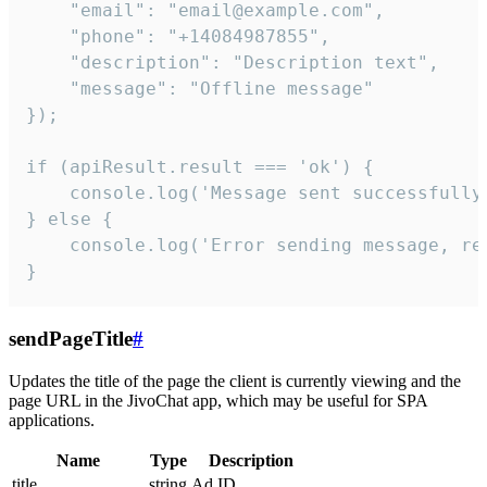
    "email": "email@example.com",

    "phone": "+14084987855",

    "description": "Description text",

    "message": "Offline message"

});

if (apiResult.result === 'ok') {

    console.log('Message sent successfully'
} else {

    console.log('Error sending message, rea
}
sendPageTitle
#
Updates the title of the page the client is currently viewing and the
page URL in the JivoChat app, which may be useful for SPA
applications.
Name
Type
Description
title
string
Ad ID