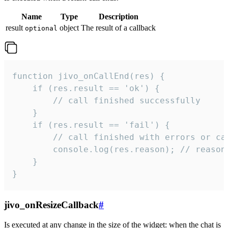
Name
Type
Description
result
object
The result of a callback
optional
function jivo_onCallEnd(res) {

    if (res.result == 'ok') {

        // call finished successfully

    }

    if (res.result == 'fail') {

        // call finished with errors or can
        console.log(res.reason); // reason 
    }

}
jivo_onResizeCallback
#
Is executed at any change in the size of the widget: when the chat is