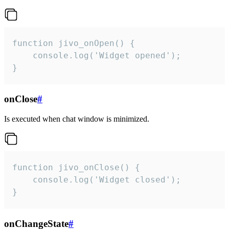
function jivo_onOpen() {

    console.log('Widget opened');

}
onClose
#
Is executed when chat window is minimized.
function jivo_onClose() {

    console.log('Widget closed');

}
onChangeState
#