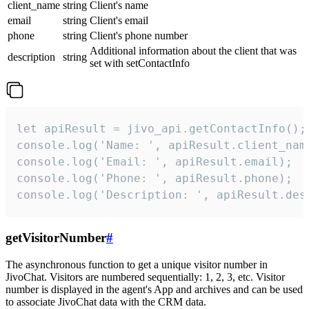
client_name
string
Client's name
email
string
Client's email
phone
string
Client's phone number
Additional information about the client that was
description
string
set with setContactInfo
let apiResult = jivo_api.getContactInfo();

console.log('Name: ', apiResult.client_name
console.log('Email: ', apiResult.email);

console.log('Phone: ', apiResult.phone);

console.log('Description: ', apiResult.des
getVisitorNumber
#
The asynchronous function to get a unique visitor number in
JivoChat. Visitors are numbered sequentially: 1, 2, 3, etc. Visitor
number is displayed in the agent's App and archives and can be used
to associate JivoChat data with the CRM data.