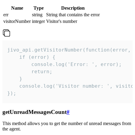
Name
Type
Description
err
string
String that contains the error
visitorNumber
integer
Visitor's number
jivo_api.getVisitorNumber(function(error, v
    if (error) {

        console.log('Error: ', error);

        return;

    }  

    console.log('Visitor number: ', visitor
});
getUnreadMessagesCount
#
This method allows you to get the number of unread messages from
the agent.