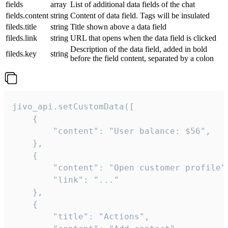
fields
array
List of additional data fields of the chat
fields.content
string
Content of data field. Tags will be insulated
fileds.title
string
Title shown above a data field
fileds.link
string
URL that opens when the data field is clicked
Description of the data field, added in bold
fileds.key
string
before the field content, separated by a colon
jivo_api.setCustomData([

    {

        "content": "User balance: $56",

    },

    {

        "content": "Open customer profile",
        "link": "..."

    },

    {

        "title": "Actions",
