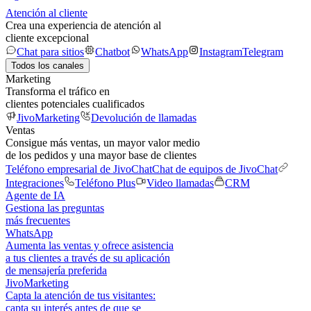
Atención al cliente
Crea una experiencia de atención al
cliente excepcional
Chat para sitios
Chatbot
WhatsApp
Instagram
Telegram
Todos los canales
Marketing
Transforma el tráfico en
clientes potenciales cualificados
JivoMarketing
Devolución de llamadas
Ventas
Consigue más ventas, un mayor valor medio
de los pedidos y una mayor base de clientes
Teléfono empresarial de JivoChat
Chat de equipos de JivoChat
Integraciones
Teléfono Plus
Video llamadas
CRM
Agente de IA
Gestiona las preguntas
más frecuentes
WhatsApp
Aumenta las ventas y ofrece asistencia
a tus clientes a través de su aplicación
de mensajería preferida
JivoMarketing
Capta la atención de tus visitantes:
capta su interés antes de que se