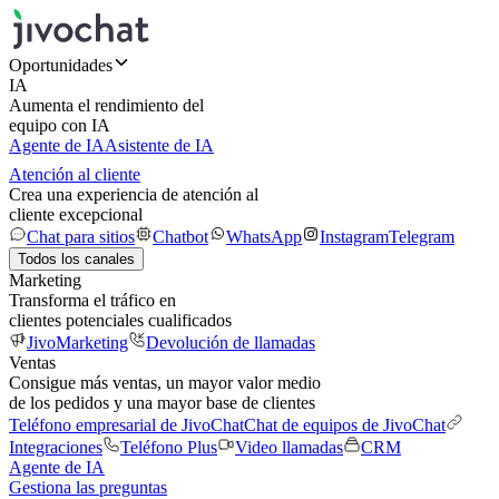
Oportunidades
IA
Aumenta el rendimiento del
equipo con IA
Agente de IA
Asistente de IA
Atención al cliente
Crea una experiencia de atención al
cliente excepcional
Chat para sitios
Chatbot
WhatsApp
Instagram
Telegram
Todos los canales
Marketing
Transforma el tráfico en
clientes potenciales cualificados
JivoMarketing
Devolución de llamadas
Ventas
Consigue más ventas, un mayor valor medio
de los pedidos y una mayor base de clientes
Teléfono empresarial de JivoChat
Chat de equipos de JivoChat
Integraciones
Teléfono Plus
Video llamadas
CRM
Agente de IA
Gestiona las preguntas