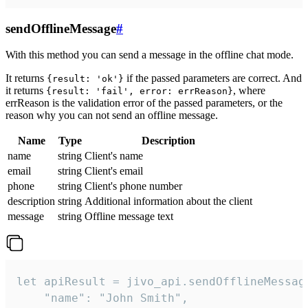
sendOfflineMessage
#
With this method you can send a message in the offline chat mode.
It returns
if the passed parameters are correct. And
{result: 'ok'}
it returns
, where
{result: 'fail', error: errReason}
errReason is the validation error of the passed parameters, or the
reason why you can not send an offline message.
Name
Type
Description
name
string
Client's name
email
string
Client's email
phone
string
Client's phone number
description
string
Additional information about the client
message
string
Offline message text
let apiResult = jivo_api.sendOfflineMessage
    "name": "John Smith",
