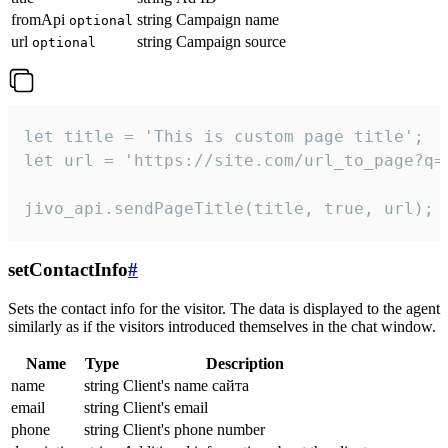
fromApi
string
Campaign name
optional
url
string
Campaign source
optional
let title = 'This is custom page title';

let url = 'https://site.com/url_to_page?q=p
jivo_api.sendPageTitle(title, true, url);
setContactInfo
#
Sets the contact info for the visitor. The data is displayed to the agent
similarly as if the visitors introduced themselves in the chat window.
Name
Type
Description
name
string
Client's name сайта
email
string
Client's email
phone
string
Client's phone number