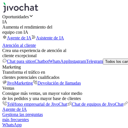
Oportunidades
IA
Aumenta el rendimiento del
equipo con IA
Agente de IA
Asistente de IA
Atención al cliente
Crea una experiencia de atención al
cliente excepcional
Chat para sitios
Chatbot
WhatsApp
Instagram
Telegram
Todos los ca
Marketing
Transforma el tráfico en
clientes potenciales cualificados
JivoMarketing
Devolución de llamadas
Ventas
Consigue más ventas, un mayor valor medio
de los pedidos y una mayor base de clientes
Teléfono empresarial de JivoChat
Chat de equipos de JivoChat
Agente de IA
Gestiona las preguntas
más frecuentes
WhatsApp