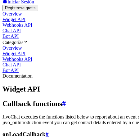
Iniciar Sesión
Regístrese gratis
Overview
Widget API
Webhooks API
Chat API
Bot API
Categorías
Overview
Widget API
Webhooks API
Chat API
Bot API
Documentation
Widget API
Callback functions
#
JivoChat executes the functions listed below to report about an event 
jivo_onIntroduction event you can get contact details entered by a clie
onLoadCallback
#