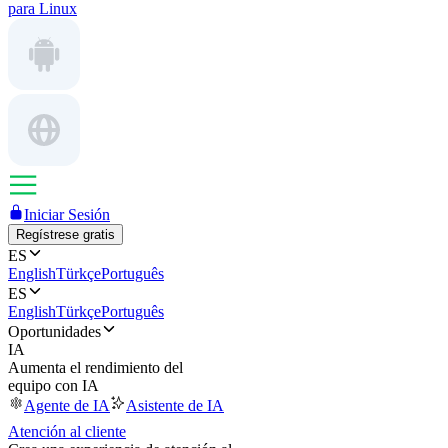
para Linux
Iniciar Sesión
Regístrese gratis
ES
English
Türkçe
Português
ES
English
Türkçe
Português
Oportunidades
IA
Aumenta el rendimiento del
equipo con IA
Agente de IA
Asistente de IA
Atención al cliente