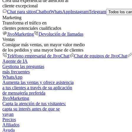
Crea una experiencia de atención al
cliente excepcional
Chat para sitios
Chatbot
WhatsApp
Instagram
Telegram
Todos los ca
Marketing
Transforma el tráfico en
clientes potenciales cualificados
JivoMarketing
Devolución de llamadas
Ventas
Consigue más ventas, un mayor valor medio
de los pedidos y una mayor base de clientes
Teléfono empresarial de JivoChat
Chat de equipos de JivoChat
Agente de IA
Gestiona las preguntas
más frecuentes
WhatsApp
Aumenta las ventas y ofrece asistencia
a tus clientes a través de su aplicación
de mensajería preferida
JivoMarketing
Capta la atención de tus visitantes:
capta su interés antes de que se
vayan
Precios
Afiliados
Ayuda