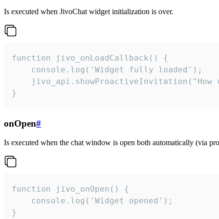
Is executed when JivoChat widget initialization is over.
function jivo_onLoadCallback() {

    console.log('Widget fully loaded');

    jivo_api.showProactiveInvitation("How c
}
onOpen
#
Is executed when the chat window is open both automatically (via proa
function jivo_onOpen() {

    console.log('Widget opened');

}