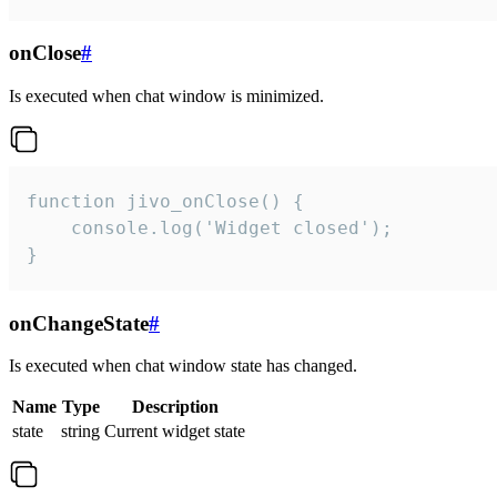
onClose
#
Is executed when chat window is minimized.
function jivo_onClose() {

    console.log('Widget closed');

}
onChangeState
#
Is executed when chat window state has changed.
Name
Type
Description
state
string
Current widget state