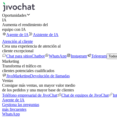
Oportunidades
IA
Aumenta el rendimiento del
equipo con IA
Agente de IA
Asistente de IA
Atención al cliente
Crea una experiencia de atención al
cliente excepcional
Chat para sitios
Chatbot
WhatsApp
Instagram
Telegram
Todos
Marketing
Transforma el tráfico en
clientes potenciales cualificados
JivoMarketing
Devolución de llamadas
Ventas
Consigue más ventas, un mayor valor medio
de los pedidos y una mayor base de clientes
Teléfono empresarial de JivoChat
Chat de equipos de JivoChat
In
Agente de IA
Gestiona las preguntas
más frecuentes
WhatsApp