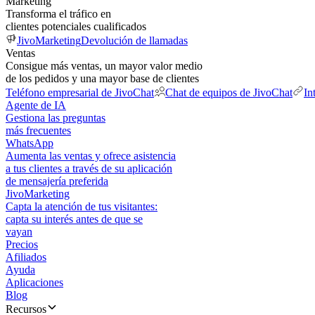
Marketing
Transforma el tráfico en
clientes potenciales cualificados
JivoMarketing
Devolución de llamadas
Ventas
Consigue más ventas, un mayor valor medio
de los pedidos y una mayor base de clientes
Teléfono empresarial de JivoChat
Chat de equipos de JivoChat
In
Agente de IA
Gestiona las preguntas
más frecuentes
WhatsApp
Aumenta las ventas y ofrece asistencia
a tus clientes a través de su aplicación
de mensajería preferida
JivoMarketing
Capta la atención de tus visitantes:
capta su interés antes de que se
vayan
Precios
Afiliados
Ayuda
Aplicaciones
Blog
Recursos