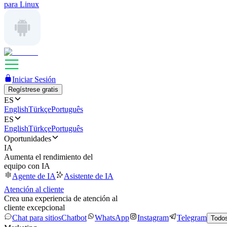
para Linux
Iniciar Sesión
Regístrese gratis
ES
English
Türkçe
Português
ES
English
Türkçe
Português
Oportunidades
IA
Aumenta el rendimiento del
equipo con IA
Agente de IA
Asistente de IA
Atención al cliente
Crea una experiencia de atención al
cliente excepcional
Chat para sitios
Chatbot
WhatsApp
Instagram
Telegram
Todos