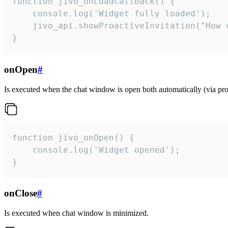
function jivo_onLoadCallback() {

    console.log('Widget fully loaded');

    jivo_api.showProactiveInvitation("How c
}
onOpen
#
Is executed when the chat window is open both automatically (via proa
function jivo_onOpen() {

    console.log('Widget opened');

}
onClose
#
Is executed when chat window is minimized.