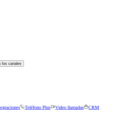
 los canales
tegraciones
Teléfono Plus
Video llamadas
CRM