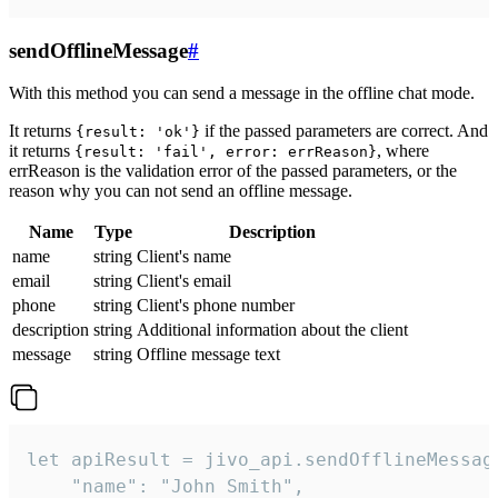
sendOfflineMessage
#
With this method you can send a message in the offline chat mode.
It returns
if the passed parameters are correct. And
{result: 'ok'}
it returns
, where
{result: 'fail', error: errReason}
errReason is the validation error of the passed parameters, or the
reason why you can not send an offline message.
Name
Type
Description
name
string
Client's name
email
string
Client's email
phone
string
Client's phone number
description
string
Additional information about the client
message
string
Offline message text
let apiResult = jivo_api.sendOfflineMessage
    "name": "John Smith",
