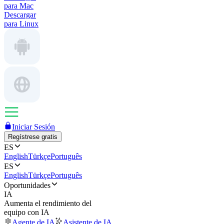
para Mac
Descargar
para Linux
Iniciar Sesión
Regístrese gratis
ES
English
Türkçe
Português
ES
English
Türkçe
Português
Oportunidades
IA
Aumenta el rendimiento del
equipo con IA
Agente de IA
Asistente de IA