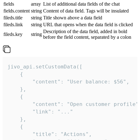
fields
array
List of additional data fields of the chat
fields.content
string
Content of data field. Tags will be insulated
fileds.title
string
Title shown above a data field
fileds.link
string
URL that opens when the data field is clicked
Description of the data field, added in bold
fileds.key
string
before the field content, separated by a colon
jivo_api.setCustomData([

    {

        "content": "User balance: $56",

    },

    {

        "content": "Open customer profile",
        "link": "..."

    },

    {

        "title": "Actions",
