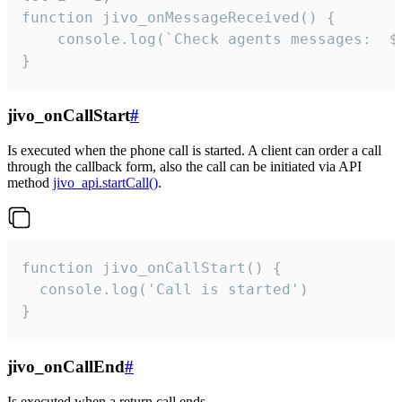
function jivo_onMessageReceived() {

	console.log(`Check agents messages:  ${i++}`)

}
jivo_onCallStart
#
Is executed when the phone call is started. A client can order a call
through the callback form, also the call can be initiated via API
method
jivo_api.startCall()
.
function jivo_onCallStart() {

  console.log('Call is started')

}
jivo_onCallEnd
#
Is executed when a return call ends.