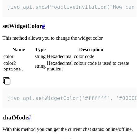
jivo_api.showProactiveInvitation("How can 
setWidgetColor
#
This method allows you to change the widget color.
Name
Type
Description
color
string
Hexadecimal color code
color2
Hexadecimal colour code is used to create
string
gradient
optional
jivo_api.setWidgetColor('#ffffff', '#00000
chatMode
#
With this method you can get the current chat status: online/offline.