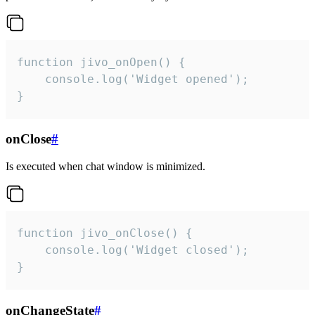
function jivo_onOpen() {

    console.log('Widget opened');

}
onClose
#
Is executed when chat window is minimized.
function jivo_onClose() {

    console.log('Widget closed');

}
onChangeState
#