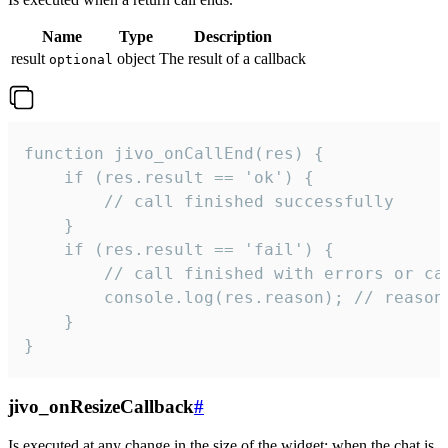
Name
Type
Description
result
object
The result of a callback
optional
function jivo_onCallEnd(res) {

    if (res.result == 'ok') {

        // call finished successfully

    }

    if (res.result == 'fail') {

        // call finished with errors or can
        console.log(res.reason); // reason 
    }

}
jivo_onResizeCallback
#
Is executed at any change in the size of the widget: when the chat is