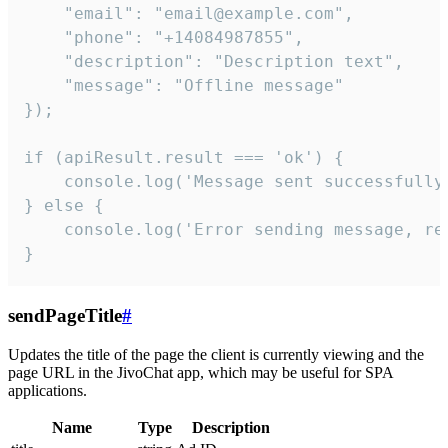
    "email": "email@example.com",

    "phone": "+14084987855",

    "description": "Description text",

    "message": "Offline message"

});

if (apiResult.result === 'ok') {

    console.log('Message sent successfully'
} else {

    console.log('Error sending message, rea
}
sendPageTitle
#
Updates the title of the page the client is currently viewing and the
page URL in the JivoChat app, which may be useful for SPA
applications.
Name
Type
Description