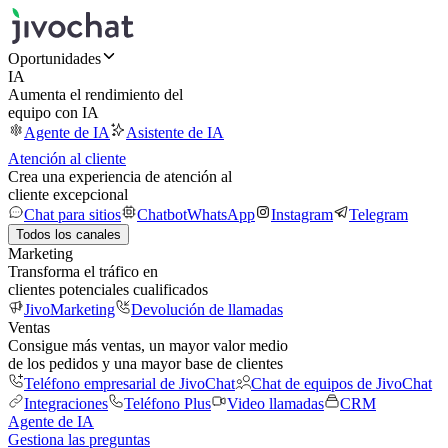
Oportunidades
IA
Aumenta el rendimiento del
equipo con IA
Agente de IA
Asistente de IA
Atención al cliente
Crea una experiencia de atención al
cliente excepcional
Chat para sitios
Chatbot
WhatsApp
Instagram
Telegram
Todos los canales
Marketing
Transforma el tráfico en
clientes potenciales cualificados
JivoMarketing
Devolución de llamadas
Ventas
Consigue más ventas, un mayor valor medio
de los pedidos y una mayor base de clientes
Teléfono empresarial de JivoChat
Chat de equipos de JivoChat
Integraciones
Teléfono Plus
Video llamadas
CRM
Agente de IA
Gestiona las preguntas