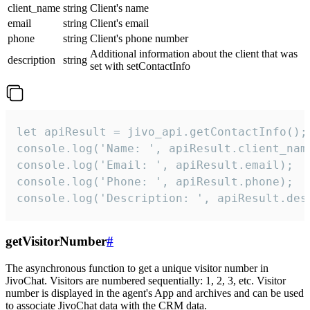
client_name
string
Client's name
email
string
Client's email
phone
string
Client's phone number
Additional information about the client that was
description
string
set with setContactInfo
let apiResult = jivo_api.getContactInfo();

console.log('Name: ', apiResult.client_name
console.log('Email: ', apiResult.email);

console.log('Phone: ', apiResult.phone);

console.log('Description: ', apiResult.des
getVisitorNumber
#
The asynchronous function to get a unique visitor number in
JivoChat. Visitors are numbered sequentially: 1, 2, 3, etc. Visitor
number is displayed in the agent's App and archives and can be used
to associate JivoChat data with the CRM data.