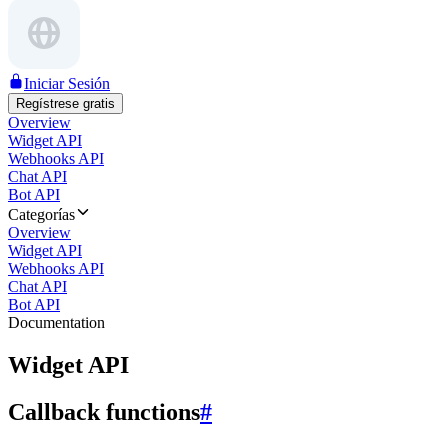
Iniciar Sesión
Regístrese gratis
Overview
Widget API
Webhooks API
Chat API
Bot API
Categorías
Overview
Widget API
Webhooks API
Chat API
Bot API
Documentation
Widget API
Callback functions
#