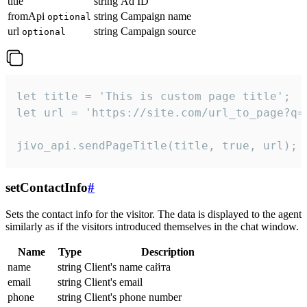
title
string
Ad ID
fromApi
string
Campaign name
optional
url
string
Campaign source
optional
let title = 'This is custom page title';

let url = 'https://site.com/url_to_page?q=p
jivo_api.sendPageTitle(title, true, url);
setContactInfo
#
Sets the contact info for the visitor. The data is displayed to the agent
similarly as if the visitors introduced themselves in the chat window.
Name
Type
Description
name
string
Client's name сайта
email
string
Client's email
phone
string
Client's phone number