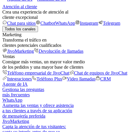
Atención al cliente
Crea una experiencia de atención al
cliente excepcional
Chat para sitios
Chatbot
WhatsApp
Instagram
Telegram
Todos los canales
Marketing
Transforma el tráfico en
clientes potenciales cualificados
JivoMarketing
Devolución de llamadas
Ventas
Consigue más ventas, un mayor valor medio
de los pedidos y una mayor base de clientes
Teléfono empresarial de JivoChat
Chat de equipos de JivoChat
Integraciones
Teléfono Plus
Video llamadas
CRM
Agente de IA
Gestiona las preguntas
más frecuentes
WhatsApp
Aumenta las ventas y ofrece asistencia
a tus clientes a través de su aplicación
de mensajería preferida
JivoMarketing
Capta la atención de tus visitantes:
capta su interés antes de que se