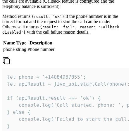
the calls are available (Callback feature is configured and the
telephony balance is sufficient).
Method returns
if the phone number is in the
{result: 'ok'}
correct format and the request to start the call can be made.
Otherwise it returns
{result: 'fail', reason: 'Callback
with the call failure reason details.
disabled'}
Name
Type
Description
phone
string
Phone number
let phone = '+14084987855';

let apiResult = jivo_api.startCall(phone);

if (apiResult.result === 'ok') {

    console.log('Call started, phone: ', ph
} else {

    console.log('Failed to start the call,
}