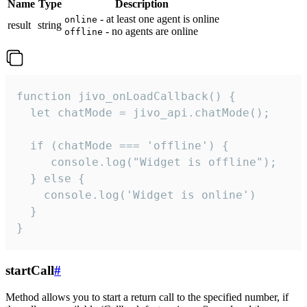
Name
Type
Description
- at least one agent is online
online
result
string
- no agents are online
offline
function jivo_onLoadCallback() {

  let chatMode = jivo_api.chatMode();

  if (chatMode === 'offline') {

     console.log("Widget is offline");

  } else {

    console.log('Widget is online')

  }

}
startCall
#
Method allows you to start a return call to the specified number, if