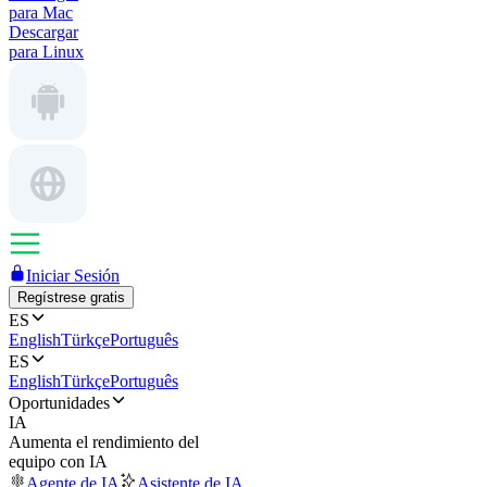
para Mac
Descargar
para Linux
Iniciar Sesión
Regístrese gratis
ES
English
Türkçe
Português
ES
English
Türkçe
Português
Oportunidades
IA
Aumenta el rendimiento del
equipo con IA
Agente de IA
Asistente de IA