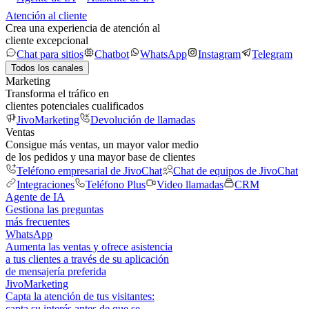
Atención al cliente
Crea una experiencia de atención al
cliente excepcional
Chat para sitios
Chatbot
WhatsApp
Instagram
Telegram
Todos los canales
Marketing
Transforma el tráfico en
clientes potenciales cualificados
JivoMarketing
Devolución de llamadas
Ventas
Consigue más ventas, un mayor valor medio
de los pedidos y una mayor base de clientes
Teléfono empresarial de JivoChat
Chat de equipos de JivoChat
Integraciones
Teléfono Plus
Video llamadas
CRM
Agente de IA
Gestiona las preguntas
más frecuentes
WhatsApp
Aumenta las ventas y ofrece asistencia
a tus clientes a través de su aplicación
de mensajería preferida
JivoMarketing
Capta la atención de tus visitantes:
capta su interés antes de que se