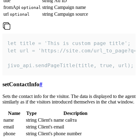
title
string
Ad ID
fromApi
string
Campaign name
optional
url
string
Campaign source
optional
let title = 'This is custom page title';

let url = 'https://site.com/url_to_page?q=p
jivo_api.sendPageTitle(title, true, url);
setContactInfo
#
Sets the contact info for the visitor. The data is displayed to the agent
similarly as if the visitors introduced themselves in the chat window.
Name
Type
Description
name
string
Client's name сайта
email
string
Client's email
phone
string
Client's phone number