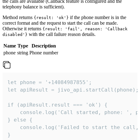
the calls are available (Callback feature is configured and the
telephony balance is sufficient).
Method returns
if the phone number is in the
{result: 'ok'}
correct format and the request to start the call can be made.
Otherwise it returns
{result: 'fail', reason: 'Callback
with the call failure reason details.
disabled'}
Name
Type
Description
phone
string
Phone number
let phone = '+14084987855';

let apiResult = jivo_api.startCall(phone);

if (apiResult.result === 'ok') {

    console.log('Call started, phone: ', ph
} else {

    console.log('Failed to start the call,
}