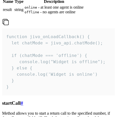
Name
Type
Description
- at least one agent is online
online
result
string
- no agents are online
offline
function jivo_onLoadCallback() {

  let chatMode = jivo_api.chatMode();

  if (chatMode === 'offline') {

     console.log("Widget is offline");

  } else {

    console.log('Widget is online')

  }

}
startCall
#
Method allows you to start a return call to the specified number, if