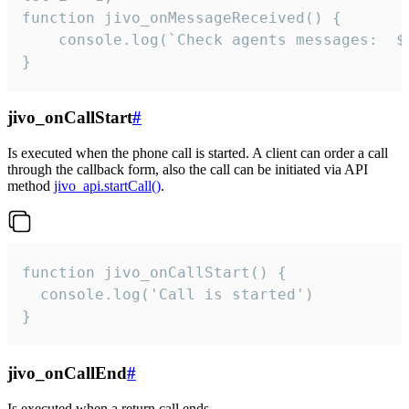
function jivo_onMessageReceived() {

	console.log(`Check agents messages:  ${i++}`)

}
jivo_onCallStart
#
Is executed when the phone call is started. A client can order a call
through the callback form, also the call can be initiated via API
method
jivo_api.startCall()
.
function jivo_onCallStart() {

  console.log('Call is started')

}
jivo_onCallEnd
#
Is executed when a return call ends.