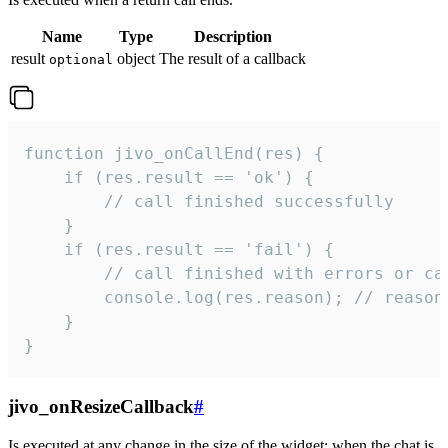
Name
Type
Description
result
object
The result of a callback
optional
function jivo_onCallEnd(res) {

    if (res.result == 'ok') {

        // call finished successfully

    }

    if (res.result == 'fail') {

        // call finished with errors or can
        console.log(res.reason); // reason 
    }

}
jivo_onResizeCallback
#
Is executed at any change in the size of the widget: when the chat is