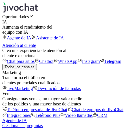
Oportunidades
IA
Aumenta el rendimiento del
equipo con IA
Agente de IA
Asistente de IA
Atención al cliente
Crea una experiencia de atención al
cliente excepcional
Chat para sitios
Chatbot
WhatsApp
Instagram
Telegram
Todos los canales
Marketing
Transforma el tráfico en
clientes potenciales cualificados
JivoMarketing
Devolución de llamadas
Ventas
Consigue más ventas, un mayor valor medio
de los pedidos y una mayor base de clientes
Teléfono empresarial de JivoChat
Chat de equipos de JivoChat
Integraciones
Teléfono Plus
Video llamadas
CRM
Agente de IA
Gestiona las preguntas