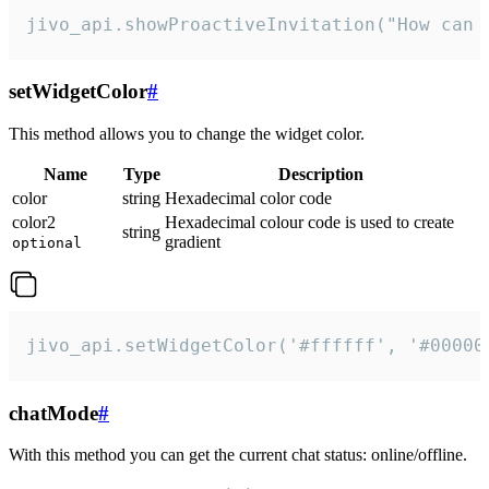
jivo_api.showProactiveInvitation("How can 
setWidgetColor
#
This method allows you to change the widget color.
Name
Type
Description
color
string
Hexadecimal color code
color2
Hexadecimal colour code is used to create
string
gradient
optional
jivo_api.setWidgetColor('#ffffff', '#00000
chatMode
#
With this method you can get the current chat status: online/offline.