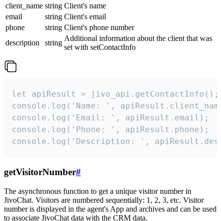
client_name
string
Client's name
email
string
Client's email
phone
string
Client's phone number
Additional information about the client that was
description
string
set with setContactInfo
let apiResult = jivo_api.getContactInfo();

console.log('Name: ', apiResult.client_name
console.log('Email: ', apiResult.email);

console.log('Phone: ', apiResult.phone);

console.log('Description: ', apiResult.des
getVisitorNumber
#
The asynchronous function to get a unique visitor number in
JivoChat. Visitors are numbered sequentially: 1, 2, 3, etc. Visitor
number is displayed in the agent's App and archives and can be used
to associate JivoChat data with the CRM data.