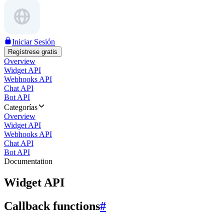
Iniciar Sesión
Regístrese gratis
Overview
Widget API
Webhooks API
Chat API
Bot API
Categorías
Overview
Widget API
Webhooks API
Chat API
Bot API
Documentation
Widget API
Callback functions
#