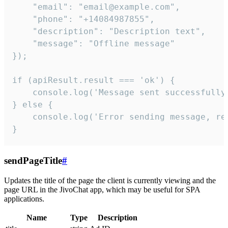
    "email": "email@example.com",

    "phone": "+14084987855",

    "description": "Description text",

    "message": "Offline message"

});

if (apiResult.result === 'ok') {

    console.log('Message sent successfully'
} else {

    console.log('Error sending message, rea
}
sendPageTitle
#
Updates the title of the page the client is currently viewing and the
page URL in the JivoChat app, which may be useful for SPA
applications.
Name
Type
Description