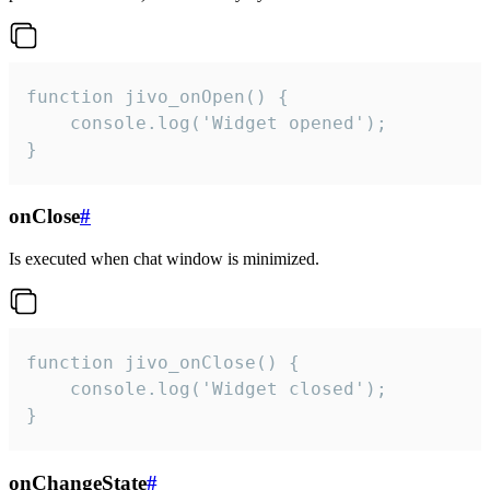
function jivo_onOpen() {

    console.log('Widget opened');

}
onClose
#
Is executed when chat window is minimized.
function jivo_onClose() {

    console.log('Widget closed');

}
onChangeState
#