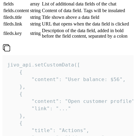
fields
array
List of additional data fields of the chat
fields.content
string
Content of data field. Tags will be insulated
fileds.title
string
Title shown above a data field
fileds.link
string
URL that opens when the data field is clicked
Description of the data field, added in bold
fileds.key
string
before the field content, separated by a colon
jivo_api.setCustomData([

    {

        "content": "User balance: $56",

    },

    {

        "content": "Open customer profile",
        "link": "..."

    },

    {

        "title": "Actions",
