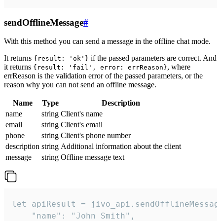
sendOfflineMessage
#
With this method you can send a message in the offline chat mode.
It returns
if the passed parameters are correct. And
{result: 'ok'}
it returns
, where
{result: 'fail', error: errReason}
errReason is the validation error of the passed parameters, or the
reason why you can not send an offline message.
Name
Type
Description
name
string
Client's name
email
string
Client's email
phone
string
Client's phone number
description
string
Additional information about the client
message
string
Offline message text
let apiResult = jivo_api.sendOfflineMessage
    "name": "John Smith",
