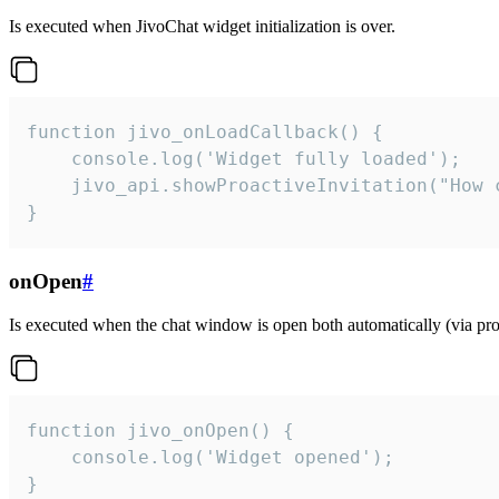
Is executed when JivoChat widget initialization is over.
function jivo_onLoadCallback() {

    console.log('Widget fully loaded');

    jivo_api.showProactiveInvitation("How c
}
onOpen
#
Is executed when the chat window is open both automatically (via proa
function jivo_onOpen() {

    console.log('Widget opened');

}