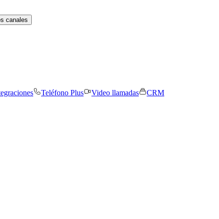
os canales
tegraciones
Teléfono Plus
Video llamadas
CRM