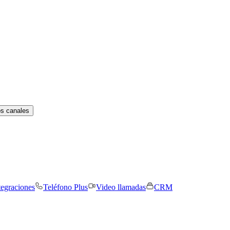
os canales
tegraciones
Teléfono Plus
Video llamadas
CRM