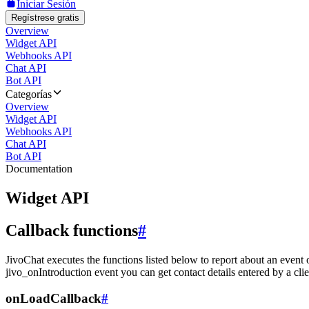
Iniciar Sesión
Regístrese gratis
Overview
Widget API
Webhooks API
Chat API
Bot API
Categorías
Overview
Widget API
Webhooks API
Chat API
Bot API
Documentation
Widget API
Callback functions
#
JivoChat executes the functions listed below to report about an event 
jivo_onIntroduction event you can get contact details entered by a clie
onLoadCallback
#