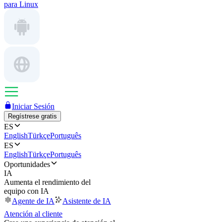
para Linux
Iniciar Sesión
Regístrese gratis
ES
English
Türkçe
Português
ES
English
Türkçe
Português
Oportunidades
IA
Aumenta el rendimiento del
equipo con IA
Agente de IA
Asistente de IA
Atención al cliente