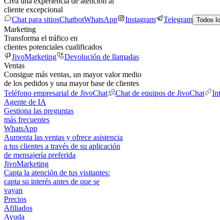
Crea una experiencia de atención al
cliente excepcional
Chat para sitios
Chatbot
WhatsApp
Instagram
Telegram
Todos l
Marketing
Transforma el tráfico en
clientes potenciales cualificados
JivoMarketing
Devolución de llamadas
Ventas
Consigue más ventas, un mayor valor medio
de los pedidos y una mayor base de clientes
Teléfono empresarial de JivoChat
Chat de equipos de JivoChat
In
Agente de IA
Gestiona las preguntas
más frecuentes
WhatsApp
Aumenta las ventas y ofrece asistencia
a tus clientes a través de su aplicación
de mensajería preferida
JivoMarketing
Capta la atención de tus visitantes:
capta su interés antes de que se
vayan
Precios
Afiliados
Ayuda