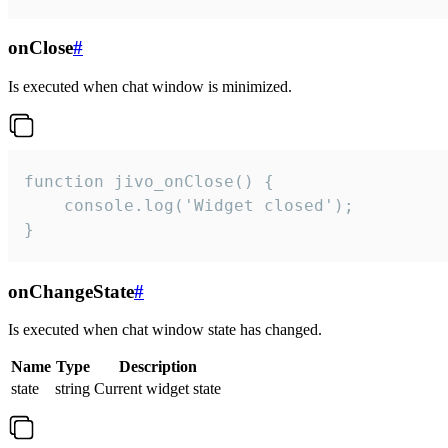
onClose
#
Is executed when chat window is minimized.
function jivo_onClose() {

    console.log('Widget closed');

}
onChangeState
#
Is executed when chat window state has changed.
Name
Type
Description
state
string
Current widget state