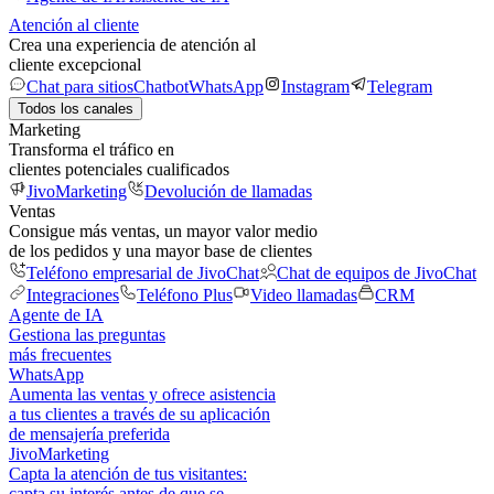
Atención al cliente
Crea una experiencia de atención al
cliente excepcional
Chat para sitios
Chatbot
WhatsApp
Instagram
Telegram
Todos los canales
Marketing
Transforma el tráfico en
clientes potenciales cualificados
JivoMarketing
Devolución de llamadas
Ventas
Consigue más ventas, un mayor valor medio
de los pedidos y una mayor base de clientes
Teléfono empresarial de JivoChat
Chat de equipos de JivoChat
Integraciones
Teléfono Plus
Video llamadas
CRM
Agente de IA
Gestiona las preguntas
más frecuentes
WhatsApp
Aumenta las ventas y ofrece asistencia
a tus clientes a través de su aplicación
de mensajería preferida
JivoMarketing
Capta la atención de tus visitantes:
capta su interés antes de que se