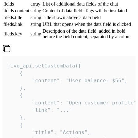
fields
array
List of additional data fields of the chat
fields.content
string
Content of data field. Tags will be insulated
fileds.title
string
Title shown above a data field
fileds.link
string
URL that opens when the data field is clicked
Description of the data field, added in bold
fileds.key
string
before the field content, separated by a colon
jivo_api.setCustomData([

    {

        "content": "User balance: $56",

    },

    {

        "content": "Open customer profile",
        "link": "..."

    },

    {

        "title": "Actions",
