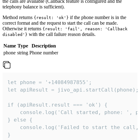
the calls are available (Callback feature is configured and the
telephony balance is sufficient).
Method returns
if the phone number is in the
{result: 'ok'}
correct format and the request to start the call can be made.
Otherwise it returns
{result: 'fail', reason: 'Callback
with the call failure reason details.
disabled'}
Name
Type
Description
phone
string
Phone number
let phone = '+14084987855';

let apiResult = jivo_api.startCall(phone);

if (apiResult.result === 'ok') {

    console.log('Call started, phone: ', ph
} else {

    console.log('Failed to start the call,
}