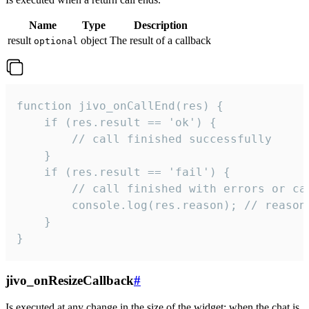
Name
Type
Description
result
object
The result of a callback
optional
function jivo_onCallEnd(res) {

    if (res.result == 'ok') {

        // call finished successfully

    }

    if (res.result == 'fail') {

        // call finished with errors or can
        console.log(res.reason); // reason 
    }

}
jivo_onResizeCallback
#
Is executed at any change in the size of the widget: when the chat is