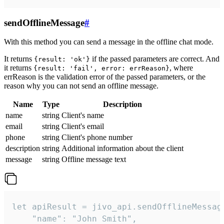
sendOfflineMessage
#
With this method you can send a message in the offline chat mode.
It returns
if the passed parameters are correct. And
{result: 'ok'}
it returns
, where
{result: 'fail', error: errReason}
errReason is the validation error of the passed parameters, or the
reason why you can not send an offline message.
Name
Type
Description
name
string
Client's name
email
string
Client's email
phone
string
Client's phone number
description
string
Additional information about the client
message
string
Offline message text
let apiResult = jivo_api.sendOfflineMessage
    "name": "John Smith",
