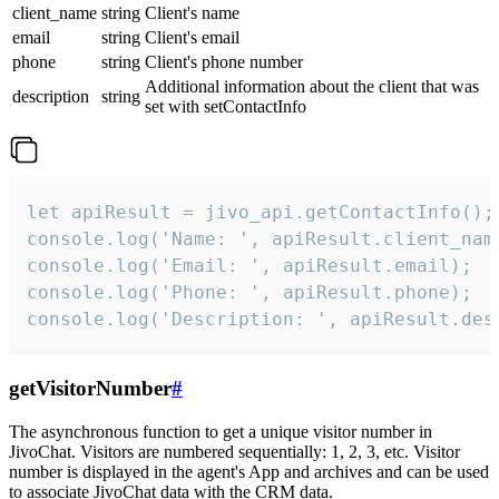
client_name
string
Client's name
email
string
Client's email
phone
string
Client's phone number
Additional information about the client that was
description
string
set with setContactInfo
let apiResult = jivo_api.getContactInfo();

console.log('Name: ', apiResult.client_name
console.log('Email: ', apiResult.email);

console.log('Phone: ', apiResult.phone);

console.log('Description: ', apiResult.des
getVisitorNumber
#
The asynchronous function to get a unique visitor number in
JivoChat. Visitors are numbered sequentially: 1, 2, 3, etc. Visitor
number is displayed in the agent's App and archives and can be used
to associate JivoChat data with the CRM data.