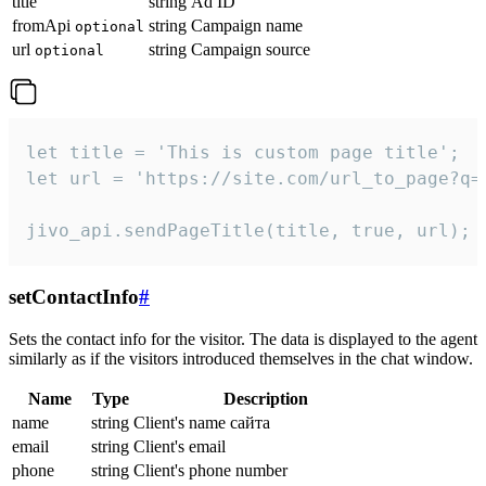
title
string
Ad ID
fromApi
string
Campaign name
optional
url
string
Campaign source
optional
let title = 'This is custom page title';

let url = 'https://site.com/url_to_page?q=p
jivo_api.sendPageTitle(title, true, url);
setContactInfo
#
Sets the contact info for the visitor. The data is displayed to the agent
similarly as if the visitors introduced themselves in the chat window.
Name
Type
Description
name
string
Client's name сайта
email
string
Client's email
phone
string
Client's phone number