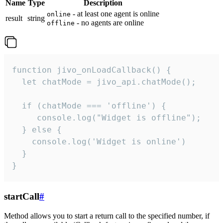
Name
Type
Description
- at least one agent is online
online
result
string
- no agents are online
offline
function jivo_onLoadCallback() {

  let chatMode = jivo_api.chatMode();

  if (chatMode === 'offline') {

     console.log("Widget is offline");

  } else {

    console.log('Widget is online')

  }

}
startCall
#
Method allows you to start a return call to the specified number, if