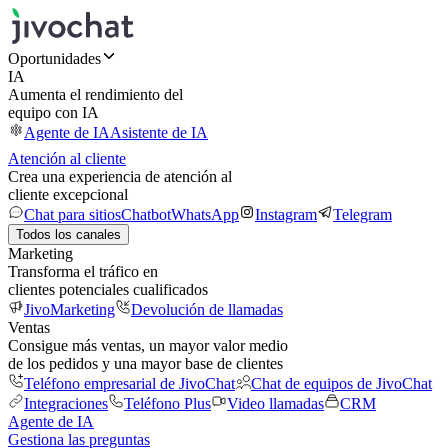
Oportunidades
IA
Aumenta el rendimiento del
equipo con IA
Agente de IA
Asistente de IA
Atención al cliente
Crea una experiencia de atención al
cliente excepcional
Chat para sitios
Chatbot
WhatsApp
Instagram
Telegram
Todos los canales
Marketing
Transforma el tráfico en
clientes potenciales cualificados
JivoMarketing
Devolución de llamadas
Ventas
Consigue más ventas, un mayor valor medio
de los pedidos y una mayor base de clientes
Teléfono empresarial de JivoChat
Chat de equipos de JivoChat
Integraciones
Teléfono Plus
Video llamadas
CRM
Agente de IA
Gestiona las preguntas