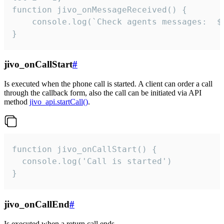
function jivo_onMessageReceived() {

	console.log(`Check agents messages:  ${i++}`)

}
jivo_onCallStart
#
Is executed when the phone call is started. A client can order a call
through the callback form, also the call can be initiated via API
method
jivo_api.startCall()
.
function jivo_onCallStart() {

  console.log('Call is started')

}
jivo_onCallEnd
#
Is executed when a return call ends.