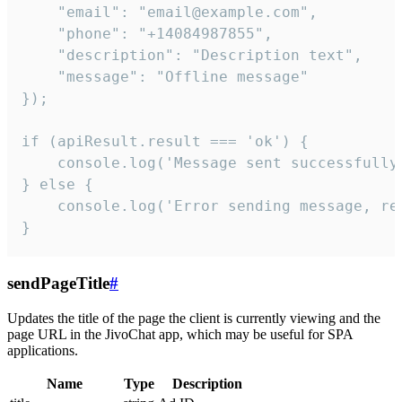
    "email": "email@example.com",

    "phone": "+14084987855",

    "description": "Description text",

    "message": "Offline message"

});

if (apiResult.result === 'ok') {

    console.log('Message sent successfully'
} else {

    console.log('Error sending message, rea
}
sendPageTitle
#
Updates the title of the page the client is currently viewing and the
page URL in the JivoChat app, which may be useful for SPA
applications.
Name
Type
Description