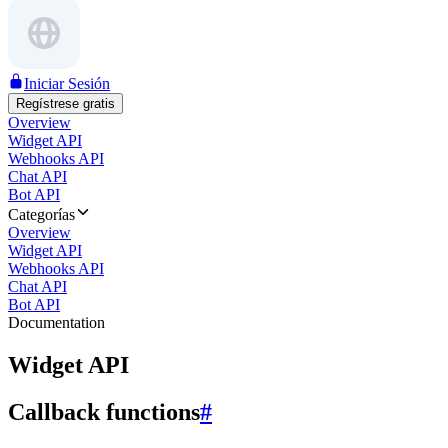
Iniciar Sesión
Regístrese gratis
Overview
Widget API
Webhooks API
Chat API
Bot API
Categorías
Overview
Widget API
Webhooks API
Chat API
Bot API
Documentation
Widget API
Callback functions
#