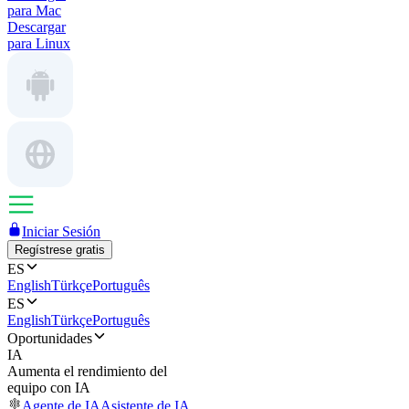
para Mac
Descargar
para Linux
Iniciar Sesión
Regístrese gratis
ES
English
Türkçe
Português
ES
English
Türkçe
Português
Oportunidades
IA
Aumenta el rendimiento del
equipo con IA
Agente de IA
Asistente de IA