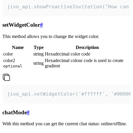
jivo_api.showProactiveInvitation("How can 
setWidgetColor
#
This method allows you to change the widget color.
Name
Type
Description
color
string
Hexadecimal color code
color2
Hexadecimal colour code is used to create
string
gradient
optional
jivo_api.setWidgetColor('#ffffff', '#00000
chatMode
#
With this method you can get the current chat status: online/offline.