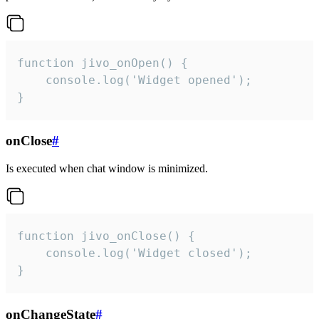
function jivo_onOpen() {

    console.log('Widget opened');

}
onClose
#
Is executed when chat window is minimized.
function jivo_onClose() {

    console.log('Widget closed');

}
onChangeState
#