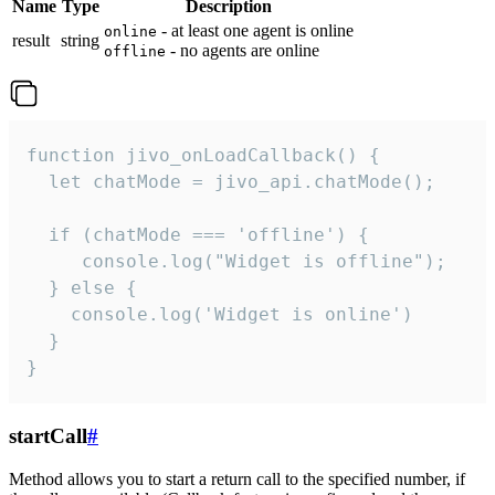
Name
Type
Description
- at least one agent is online
online
result
string
- no agents are online
offline
function jivo_onLoadCallback() {

  let chatMode = jivo_api.chatMode();

  if (chatMode === 'offline') {

     console.log("Widget is offline");

  } else {

    console.log('Widget is online')

  }

}
startCall
#
Method allows you to start a return call to the specified number, if