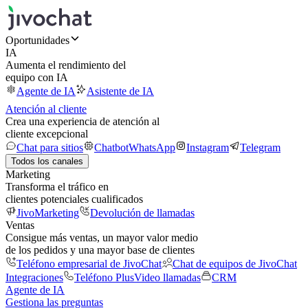
Oportunidades
IA
Aumenta el rendimiento del
equipo con IA
Agente de IA
Asistente de IA
Atención al cliente
Crea una experiencia de atención al
cliente excepcional
Chat para sitios
Chatbot
WhatsApp
Instagram
Telegram
Todos los canales
Marketing
Transforma el tráfico en
clientes potenciales cualificados
JivoMarketing
Devolución de llamadas
Ventas
Consigue más ventas, un mayor valor medio
de los pedidos y una mayor base de clientes
Teléfono empresarial de JivoChat
Chat de equipos de JivoChat
Integraciones
Teléfono Plus
Video llamadas
CRM
Agente de IA
Gestiona las preguntas