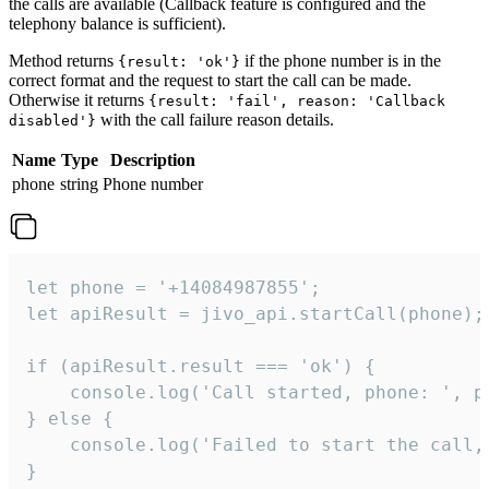
the calls are available (Callback feature is configured and the
telephony balance is sufficient).
Method returns
if the phone number is in the
{result: 'ok'}
correct format and the request to start the call can be made.
Otherwise it returns
{result: 'fail', reason: 'Callback
with the call failure reason details.
disabled'}
Name
Type
Description
phone
string
Phone number
let phone = '+14084987855';

let apiResult = jivo_api.startCall(phone);

if (apiResult.result === 'ok') {

    console.log('Call started, phone: ', ph
} else {

    console.log('Failed to start the call,
}