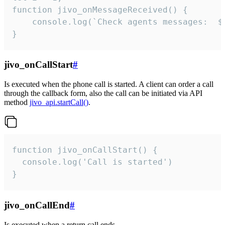
function jivo_onMessageReceived() {

	console.log(`Check agents messages:  ${i++}`)

}
jivo_onCallStart
#
Is executed when the phone call is started. A client can order a call
through the callback form, also the call can be initiated via API
method
jivo_api.startCall()
.
function jivo_onCallStart() {

  console.log('Call is started')

}
jivo_onCallEnd
#
Is executed when a return call ends.