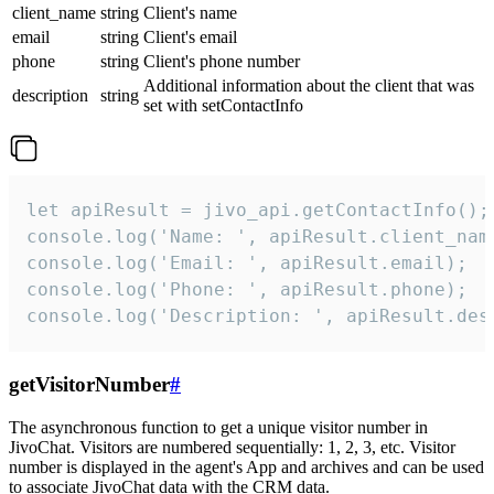
client_name
string
Client's name
email
string
Client's email
phone
string
Client's phone number
Additional information about the client that was
description
string
set with setContactInfo
let apiResult = jivo_api.getContactInfo();

console.log('Name: ', apiResult.client_name
console.log('Email: ', apiResult.email);

console.log('Phone: ', apiResult.phone);

console.log('Description: ', apiResult.des
getVisitorNumber
#
The asynchronous function to get a unique visitor number in
JivoChat. Visitors are numbered sequentially: 1, 2, 3, etc. Visitor
number is displayed in the agent's App and archives and can be used
to associate JivoChat data with the CRM data.