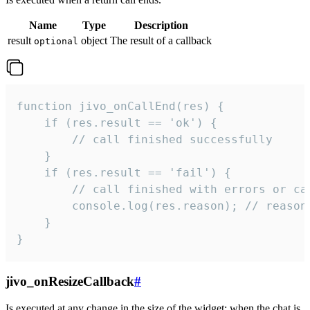
Name
Type
Description
result
object
The result of a callback
optional
function jivo_onCallEnd(res) {

    if (res.result == 'ok') {

        // call finished successfully

    }

    if (res.result == 'fail') {

        // call finished with errors or can
        console.log(res.reason); // reason 
    }

}
jivo_onResizeCallback
#
Is executed at any change in the size of the widget: when the chat is