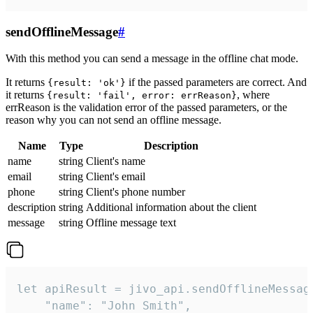
sendOfflineMessage
#
With this method you can send a message in the offline chat mode.
It returns
if the passed parameters are correct. And
{result: 'ok'}
it returns
, where
{result: 'fail', error: errReason}
errReason is the validation error of the passed parameters, or the
reason why you can not send an offline message.
Name
Type
Description
name
string
Client's name
email
string
Client's email
phone
string
Client's phone number
description
string
Additional information about the client
message
string
Offline message text
let apiResult = jivo_api.sendOfflineMessage
    "name": "John Smith",
