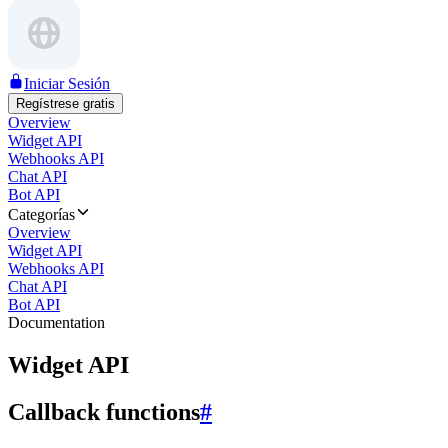
Iniciar Sesión
Regístrese gratis
Overview
Widget API
Webhooks API
Chat API
Bot API
Categorías
Overview
Widget API
Webhooks API
Chat API
Bot API
Documentation
Widget API
Callback functions
#