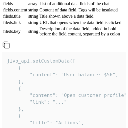
fields
array
List of additional data fields of the chat
fields.content
string
Content of data field. Tags will be insulated
fileds.title
string
Title shown above a data field
fileds.link
string
URL that opens when the data field is clicked
Description of the data field, added in bold
fileds.key
string
before the field content, separated by a colon
jivo_api.setCustomData([

    {

        "content": "User balance: $56",

    },

    {

        "content": "Open customer profile",
        "link": "..."

    },

    {

        "title": "Actions",
