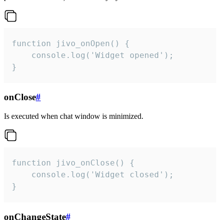
function jivo_onOpen() {

    console.log('Widget opened');

}
onClose
#
Is executed when chat window is minimized.
function jivo_onClose() {

    console.log('Widget closed');

}
onChangeState
#