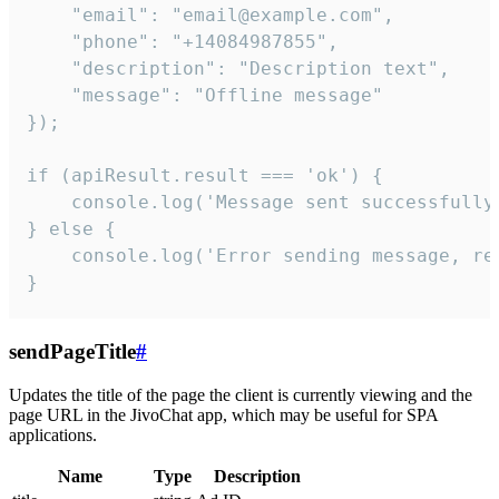
    "email": "email@example.com",

    "phone": "+14084987855",

    "description": "Description text",

    "message": "Offline message"

});

if (apiResult.result === 'ok') {

    console.log('Message sent successfully'
} else {

    console.log('Error sending message, rea
}
sendPageTitle
#
Updates the title of the page the client is currently viewing and the
page URL in the JivoChat app, which may be useful for SPA
applications.
Name
Type
Description