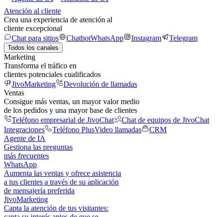
Atención al cliente
Crea una experiencia de atención al
cliente excepcional
Chat para sitios
Chatbot
WhatsApp
Instagram
Telegram
Todos los canales
Marketing
Transforma el tráfico en
clientes potenciales cualificados
JivoMarketing
Devolución de llamadas
Ventas
Consigue más ventas, un mayor valor medio
de los pedidos y una mayor base de clientes
Teléfono empresarial de JivoChat
Chat de equipos de JivoChat
Integraciones
Teléfono Plus
Video llamadas
CRM
Agente de IA
Gestiona las preguntas
más frecuentes
WhatsApp
Aumenta las ventas y ofrece asistencia
a tus clientes a través de su aplicación
de mensajería preferida
JivoMarketing
Capta la atención de tus visitantes:
capta su interés antes de que se