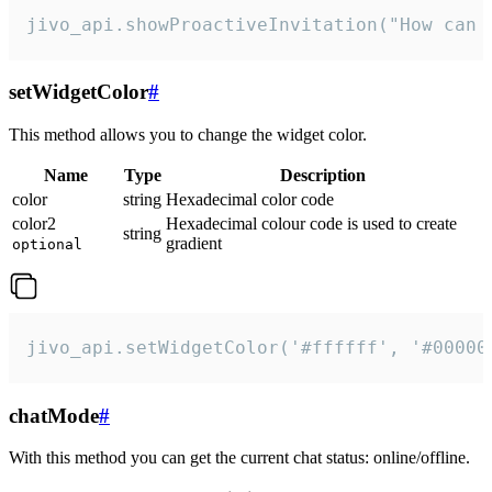
jivo_api.showProactiveInvitation("How can 
setWidgetColor
#
This method allows you to change the widget color.
Name
Type
Description
color
string
Hexadecimal color code
color2
Hexadecimal colour code is used to create
string
gradient
optional
jivo_api.setWidgetColor('#ffffff', '#00000
chatMode
#
With this method you can get the current chat status: online/offline.