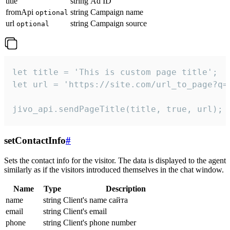
title
string
Ad ID
fromApi
string
Campaign name
optional
url
string
Campaign source
optional
let title = 'This is custom page title';

let url = 'https://site.com/url_to_page?q=p
jivo_api.sendPageTitle(title, true, url);
setContactInfo
#
Sets the contact info for the visitor. The data is displayed to the agent
similarly as if the visitors introduced themselves in the chat window.
Name
Type
Description
name
string
Client's name сайта
email
string
Client's email
phone
string
Client's phone number