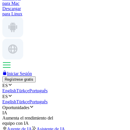
para Mac
Descargar
para Linux
Iniciar Sesión
Regístrese gratis
ES
English
Türkçe
Português
ES
English
Türkçe
Português
Oportunidades
IA
Aumenta el rendimiento del
equipo con IA
Agente de IA
Asistente de IA