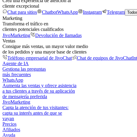
Crea una experiencia de atención al
cliente excepcional
Chat para sitios
Chatbot
WhatsApp
Instagram
Telegram
Todos
Marketing
Transforma el tráfico en
clientes potenciales cualificados
JivoMarketing
Devolución de llamadas
Ventas
Consigue más ventas, un mayor valor medio
de los pedidos y una mayor base de clientes
Teléfono empresarial de JivoChat
Chat de equipos de JivoChat
In
Agente de IA
Gestiona las preguntas
más frecuentes
WhatsApp
Aumenta las ventas y ofrece asistencia
a tus clientes a través de su aplicación
de mensajería preferida
JivoMarketing
Capta la atención de tus visitantes:
capta su interés antes de que se
vayan
Precios
Afiliados
Ayuda