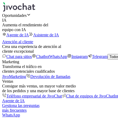
Oportunidades
IA
Aumenta el rendimiento del
equipo con IA
Agente de IA
Asistente de IA
Atención al cliente
Crea una experiencia de atención al
cliente excepcional
Chat para sitios
Chatbot
WhatsApp
Instagram
Telegram
Todos
Marketing
Transforma el tráfico en
clientes potenciales cualificados
JivoMarketing
Devolución de llamadas
Ventas
Consigue más ventas, un mayor valor medio
de los pedidos y una mayor base de clientes
Teléfono empresarial de JivoChat
Chat de equipos de JivoChat
In
Agente de IA
Gestiona las preguntas
más frecuentes
WhatsApp