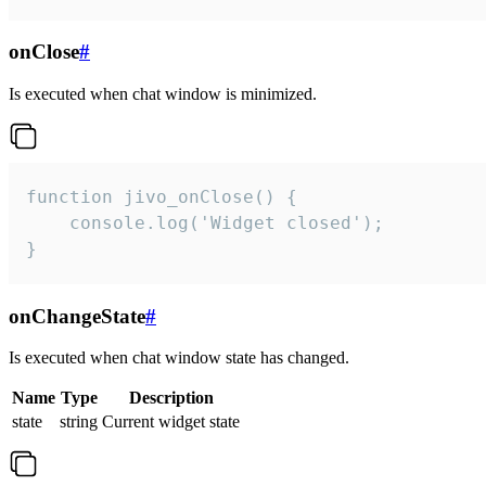
onClose
#
Is executed when chat window is minimized.
function jivo_onClose() {

    console.log('Widget closed');

}
onChangeState
#
Is executed when chat window state has changed.
Name
Type
Description
state
string
Current widget state