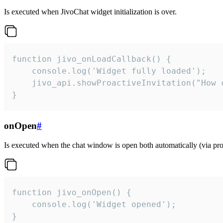
Is executed when JivoChat widget initialization is over.
function jivo_onLoadCallback() {

    console.log('Widget fully loaded');

    jivo_api.showProactiveInvitation("How c
}
onOpen
#
Is executed when the chat window is open both automatically (via proa
function jivo_onOpen() {

    console.log('Widget opened');

}