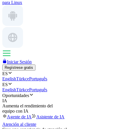
para Linux
Iniciar Sesión
Regístrese gratis
ES
English
Türkçe
Português
ES
English
Türkçe
Português
Oportunidades
IA
Aumenta el rendimiento del
equipo con IA
Agente de IA
Asistente de IA
Atención al cliente