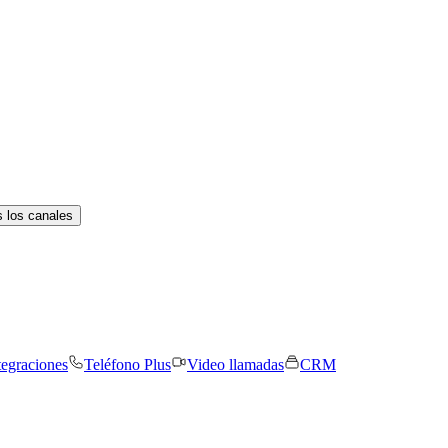
 los canales
tegraciones
Teléfono Plus
Video llamadas
CRM