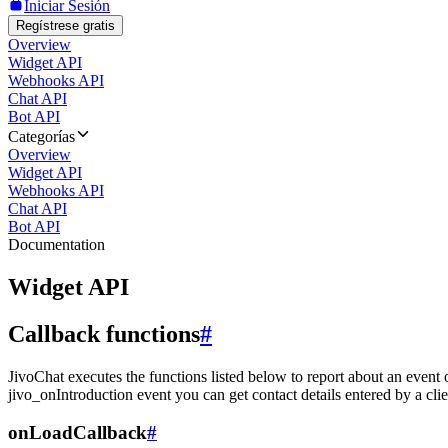
Iniciar Sesión
Regístrese gratis
Overview
Widget API
Webhooks API
Chat API
Bot API
Categorías
Overview
Widget API
Webhooks API
Chat API
Bot API
Documentation
Widget API
Callback functions
#
JivoChat executes the functions listed below to report about an event 
jivo_onIntroduction event you can get contact details entered by a clie
onLoadCallback
#