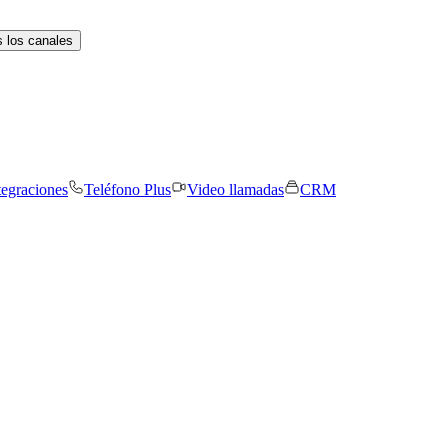
 los canales
tegraciones
Teléfono Plus
Video llamadas
CRM