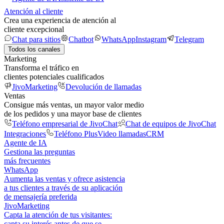
Atención al cliente
Crea una experiencia de atención al
cliente excepcional
Chat para sitios
Chatbot
WhatsApp
Instagram
Telegram
Todos los canales
Marketing
Transforma el tráfico en
clientes potenciales cualificados
JivoMarketing
Devolución de llamadas
Ventas
Consigue más ventas, un mayor valor medio
de los pedidos y una mayor base de clientes
Teléfono empresarial de JivoChat
Chat de equipos de JivoChat
Integraciones
Teléfono Plus
Video llamadas
CRM
Agente de IA
Gestiona las preguntas
más frecuentes
WhatsApp
Aumenta las ventas y ofrece asistencia
a tus clientes a través de su aplicación
de mensajería preferida
JivoMarketing
Capta la atención de tus visitantes:
capta su interés antes de que se