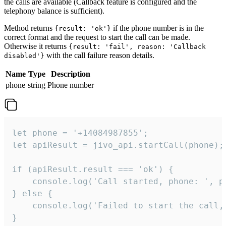
the calls are available (Callback feature is configured and the
telephony balance is sufficient).
Method returns
if the phone number is in the
{result: 'ok'}
correct format and the request to start the call can be made.
Otherwise it returns
{result: 'fail', reason: 'Callback
with the call failure reason details.
disabled'}
Name
Type
Description
phone
string
Phone number
let phone = '+14084987855';

let apiResult = jivo_api.startCall(phone);

if (apiResult.result === 'ok') {

    console.log('Call started, phone: ', ph
} else {

    console.log('Failed to start the call,
}