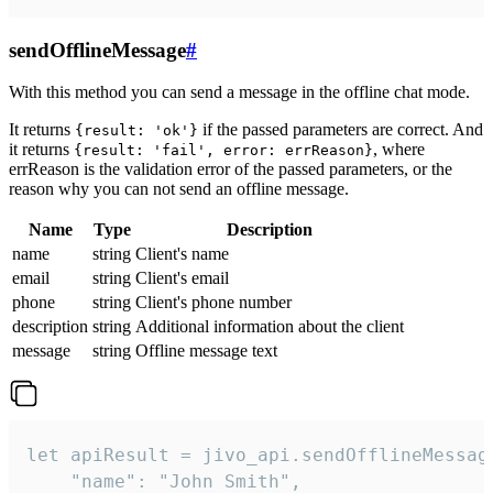
sendOfflineMessage
#
With this method you can send a message in the offline chat mode.
It returns
if the passed parameters are correct. And
{result: 'ok'}
it returns
, where
{result: 'fail', error: errReason}
errReason is the validation error of the passed parameters, or the
reason why you can not send an offline message.
Name
Type
Description
name
string
Client's name
email
string
Client's email
phone
string
Client's phone number
description
string
Additional information about the client
message
string
Offline message text
let apiResult = jivo_api.sendOfflineMessage
    "name": "John Smith",
