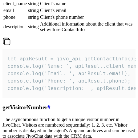
client_name
string
Client's name
email
string
Client's email
phone
string
Client's phone number
Additional information about the client that was
description
string
set with setContactInfo
let apiResult = jivo_api.getContactInfo();

console.log('Name: ', apiResult.client_name
console.log('Email: ', apiResult.email);

console.log('Phone: ', apiResult.phone);

console.log('Description: ', apiResult.des
getVisitorNumber
#
The asynchronous function to get a unique visitor number in
JivoChat. Visitors are numbered sequentially: 1, 2, 3, etc. Visitor
number is displayed in the agent's App and archives and can be used
to associate JivoChat data with the CRM data.