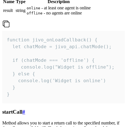
Name
Type
Description
- at least one agent is online
online
result
string
- no agents are online
offline
function jivo_onLoadCallback() {

  let chatMode = jivo_api.chatMode();

  if (chatMode === 'offline') {

     console.log("Widget is offline");

  } else {

    console.log('Widget is online')

  }

}
startCall
#
Method allows you to start a return call to the specified number, if