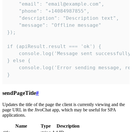
    "email": "email@example.com",

    "phone": "+14084987855",

    "description": "Description text",

    "message": "Offline message"

});

if (apiResult.result === 'ok') {

    console.log('Message sent successfully'
} else {

    console.log('Error sending message, rea
}
sendPageTitle
#
Updates the title of the page the client is currently viewing and the
page URL in the JivoChat app, which may be useful for SPA
applications.
Name
Type
Description