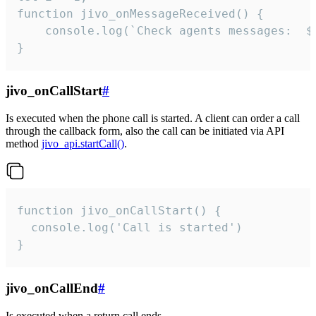
function jivo_onMessageReceived() {

	console.log(`Check agents messages:  ${i++}`)

}
jivo_onCallStart
#
Is executed when the phone call is started. A client can order a call
through the callback form, also the call can be initiated via API
method
jivo_api.startCall()
.
function jivo_onCallStart() {

  console.log('Call is started')

}
jivo_onCallEnd
#
Is executed when a return call ends.