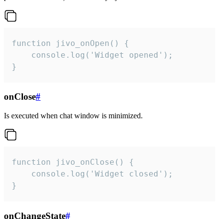
function jivo_onOpen() {

    console.log('Widget opened');

}
onClose
#
Is executed when chat window is minimized.
function jivo_onClose() {

    console.log('Widget closed');

}
onChangeState
#