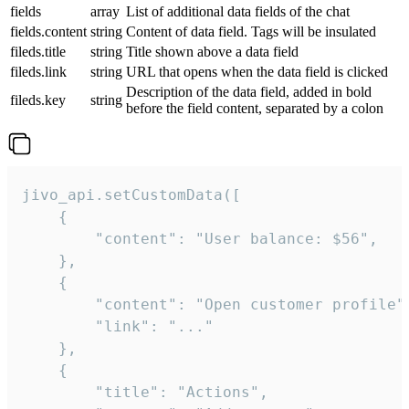
fields
array
List of additional data fields of the chat
fields.content
string
Content of data field. Tags will be insulated
fileds.title
string
Title shown above a data field
fileds.link
string
URL that opens when the data field is clicked
Description of the data field, added in bold
fileds.key
string
before the field content, separated by a colon
jivo_api.setCustomData([

    {

        "content": "User balance: $56",

    },

    {

        "content": "Open customer profile",
        "link": "..."

    },

    {

        "title": "Actions",
