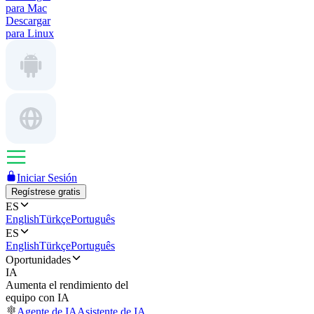
para Mac
Descargar
para Linux
Iniciar Sesión
Regístrese gratis
ES
English
Türkçe
Português
ES
English
Türkçe
Português
Oportunidades
IA
Aumenta el rendimiento del
equipo con IA
Agente de IA
Asistente de IA