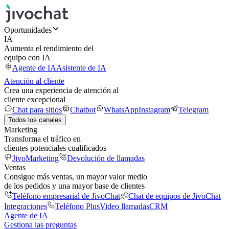
Oportunidades
IA
Aumenta el rendimiento del
equipo con IA
Agente de IA
Asistente de IA
Atención al cliente
Crea una experiencia de atención al
cliente excepcional
Chat para sitios
Chatbot
WhatsApp
Instagram
Telegram
Todos los canales
Marketing
Transforma el tráfico en
clientes potenciales cualificados
JivoMarketing
Devolución de llamadas
Ventas
Consigue más ventas, un mayor valor medio
de los pedidos y una mayor base de clientes
Teléfono empresarial de JivoChat
Chat de equipos de JivoChat
Integraciones
Teléfono Plus
Video llamadas
CRM
Agente de IA
Gestiona las preguntas