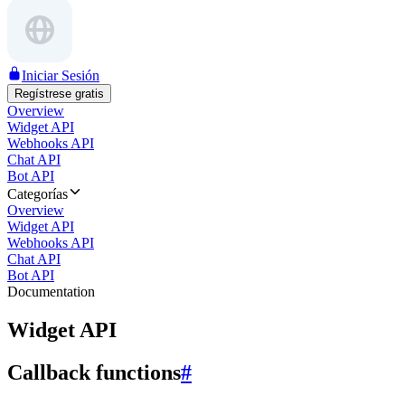
Iniciar Sesión
Regístrese gratis
Overview
Widget API
Webhooks API
Chat API
Bot API
Categorías
Overview
Widget API
Webhooks API
Chat API
Bot API
Documentation
Widget API
Callback functions
#