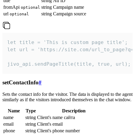
title
string
Ad ID
fromApi
string
Campaign name
optional
url
string
Campaign source
optional
let title = 'This is custom page title';

let url = 'https://site.com/url_to_page?q=p
jivo_api.sendPageTitle(title, true, url);
setContactInfo
#
Sets the contact info for the visitor. The data is displayed to the agent
similarly as if the visitors introduced themselves in the chat window.
Name
Type
Description
name
string
Client's name сайта
email
string
Client's email
phone
string
Client's phone number