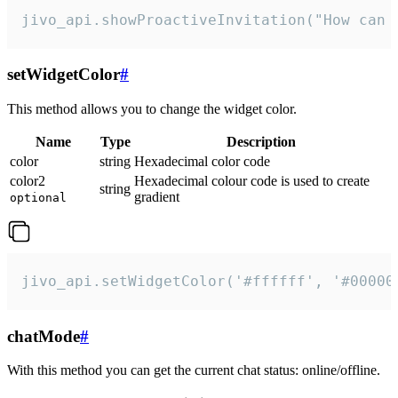
jivo_api.showProactiveInvitation("How can 
setWidgetColor
#
This method allows you to change the widget color.
Name
Type
Description
color
string
Hexadecimal color code
color2
Hexadecimal colour code is used to create
string
gradient
optional
jivo_api.setWidgetColor('#ffffff', '#00000
chatMode
#
With this method you can get the current chat status: online/offline.