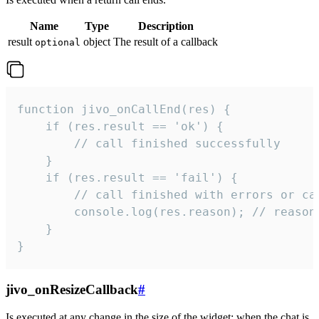
Name
Type
Description
result
object
The result of a callback
optional
function jivo_onCallEnd(res) {

    if (res.result == 'ok') {

        // call finished successfully

    }

    if (res.result == 'fail') {

        // call finished with errors or can
        console.log(res.reason); // reason 
    }

}
jivo_onResizeCallback
#
Is executed at any change in the size of the widget: when the chat is