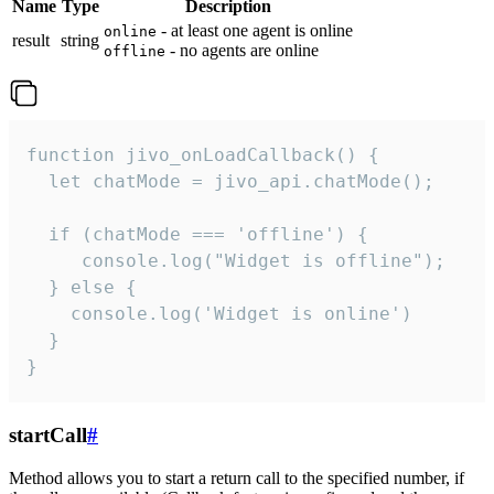
Name
Type
Description
- at least one agent is online
online
result
string
- no agents are online
offline
function jivo_onLoadCallback() {

  let chatMode = jivo_api.chatMode();

  if (chatMode === 'offline') {

     console.log("Widget is offline");

  } else {

    console.log('Widget is online')

  }

}
startCall
#
Method allows you to start a return call to the specified number, if