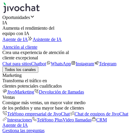
Oportunidades
IA
Aumenta el rendimiento del
equipo con IA
Agente de IA
Asistente de IA
Atención al cliente
Crea una experiencia de atención al
cliente excepcional
Chat para sitios
Chatbot
WhatsApp
Instagram
Telegram
Todos los canales
Marketing
Transforma el tráfico en
clientes potenciales cualificados
JivoMarketing
Devolución de llamadas
Ventas
Consigue más ventas, un mayor valor medio
de los pedidos y una mayor base de clientes
Teléfono empresarial de JivoChat
Chat de equipos de JivoChat
Integraciones
Teléfono Plus
Video llamadas
CRM
Agente de IA
Gestiona las preguntas