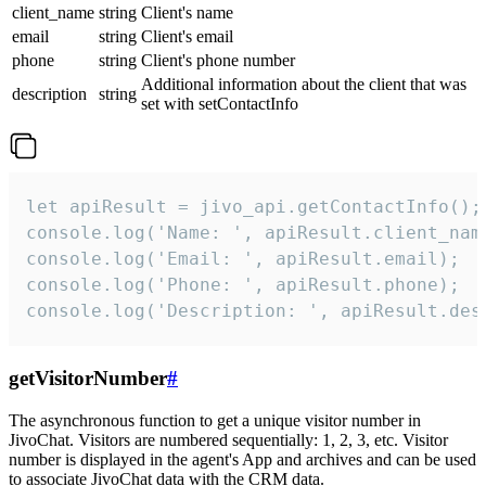
client_name
string
Client's name
email
string
Client's email
phone
string
Client's phone number
Additional information about the client that was
description
string
set with setContactInfo
let apiResult = jivo_api.getContactInfo();

console.log('Name: ', apiResult.client_name
console.log('Email: ', apiResult.email);

console.log('Phone: ', apiResult.phone);

console.log('Description: ', apiResult.des
getVisitorNumber
#
The asynchronous function to get a unique visitor number in
JivoChat. Visitors are numbered sequentially: 1, 2, 3, etc. Visitor
number is displayed in the agent's App and archives and can be used
to associate JivoChat data with the CRM data.