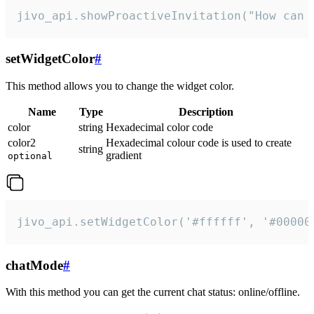
jivo_api.showProactiveInvitation("How can 
setWidgetColor
#
This method allows you to change the widget color.
Name
Type
Description
color
string
Hexadecimal color code
color2
Hexadecimal colour code is used to create
string
gradient
optional
jivo_api.setWidgetColor('#ffffff', '#00000
chatMode
#
With this method you can get the current chat status: online/offline.