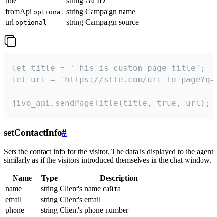
title
string
Ad ID
fromApi
string
Campaign name
optional
url
string
Campaign source
optional
let title = 'This is custom page title';

let url = 'https://site.com/url_to_page?q=p
jivo_api.sendPageTitle(title, true, url);
setContactInfo
#
Sets the contact info for the visitor. The data is displayed to the agent
similarly as if the visitors introduced themselves in the chat window.
Name
Type
Description
name
string
Client's name сайта
email
string
Client's email
phone
string
Client's phone number