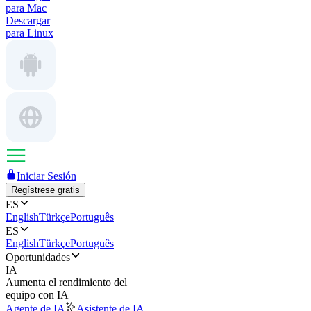
para Mac
Descargar
para Linux
Iniciar Sesión
Regístrese gratis
ES
English
Türkçe
Português
ES
English
Türkçe
Português
Oportunidades
IA
Aumenta el rendimiento del
equipo con IA
Agente de IA
Asistente de IA