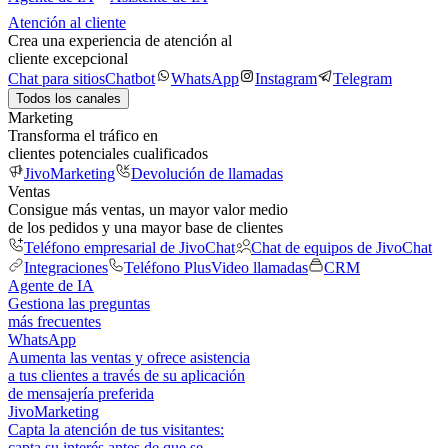
Atención al cliente
Crea una experiencia de atención al
cliente excepcional
Chat para sitios
Chatbot
WhatsApp
Instagram
Telegram
Todos los canales
Marketing
Transforma el tráfico en
clientes potenciales cualificados
JivoMarketing
Devolución de llamadas
Ventas
Consigue más ventas, un mayor valor medio
de los pedidos y una mayor base de clientes
Teléfono empresarial de JivoChat
Chat de equipos de JivoChat
Integraciones
Teléfono Plus
Video llamadas
CRM
Agente de IA
Gestiona las preguntas
más frecuentes
WhatsApp
Aumenta las ventas y ofrece asistencia
a tus clientes a través de su aplicación
de mensajería preferida
JivoMarketing
Capta la atención de tus visitantes:
capta su interés antes de que se