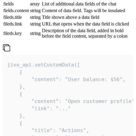
fields
array
List of additional data fields of the chat
fields.content
string
Content of data field. Tags will be insulated
fileds.title
string
Title shown above a data field
fileds.link
string
URL that opens when the data field is clicked
Description of the data field, added in bold
fileds.key
string
before the field content, separated by a colon
jivo_api.setCustomData([

    {

        "content": "User balance: $56",

    },

    {

        "content": "Open customer profile",
        "link": "..."

    },

    {

        "title": "Actions",
