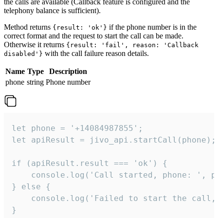
the calls are available (Callback feature is configured and the
telephony balance is sufficient).
Method returns
if the phone number is in the
{result: 'ok'}
correct format and the request to start the call can be made.
Otherwise it returns
{result: 'fail', reason: 'Callback
with the call failure reason details.
disabled'}
Name
Type
Description
phone
string
Phone number
let phone = '+14084987855';

let apiResult = jivo_api.startCall(phone);

if (apiResult.result === 'ok') {

    console.log('Call started, phone: ', ph
} else {

    console.log('Failed to start the call,
}