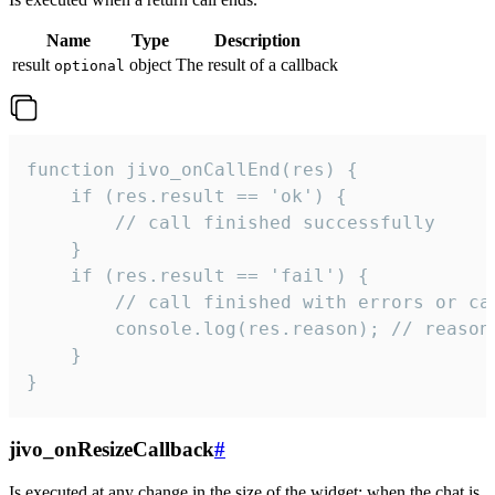
Name
Type
Description
result
object
The result of a callback
optional
function jivo_onCallEnd(res) {

    if (res.result == 'ok') {

        // call finished successfully

    }

    if (res.result == 'fail') {

        // call finished with errors or can
        console.log(res.reason); // reason 
    }

}
jivo_onResizeCallback
#
Is executed at any change in the size of the widget: when the chat is