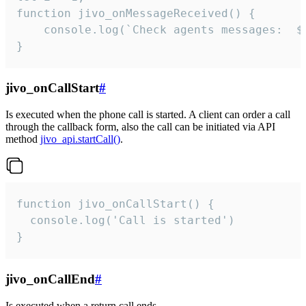
function jivo_onMessageReceived() {

	console.log(`Check agents messages:  ${i++}`)

}
jivo_onCallStart
#
Is executed when the phone call is started. A client can order a call
through the callback form, also the call can be initiated via API
method
jivo_api.startCall()
.
function jivo_onCallStart() {

  console.log('Call is started')

}
jivo_onCallEnd
#
Is executed when a return call ends.