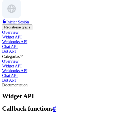
Iniciar Sesión
Regístrese gratis
Overview
Widget API
Webhooks API
Chat API
Bot API
Categorías
Overview
Widget API
Webhooks API
Chat API
Bot API
Documentation
Widget API
Callback functions
#