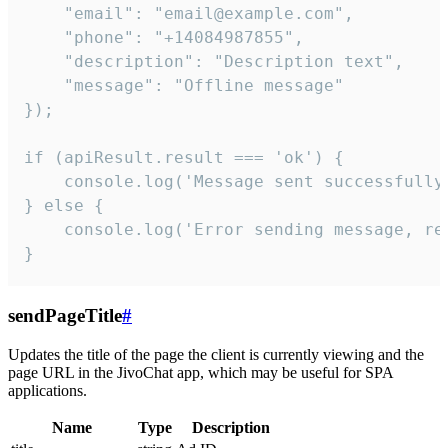
    "email": "email@example.com",

    "phone": "+14084987855",

    "description": "Description text",

    "message": "Offline message"

});

if (apiResult.result === 'ok') {

    console.log('Message sent successfully'
} else {

    console.log('Error sending message, rea
}
sendPageTitle
#
Updates the title of the page the client is currently viewing and the
page URL in the JivoChat app, which may be useful for SPA
applications.
Name
Type
Description