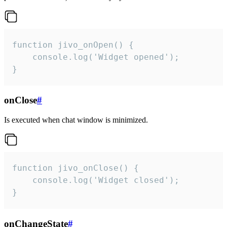
function jivo_onOpen() {

    console.log('Widget opened');

}
onClose
#
Is executed when chat window is minimized.
function jivo_onClose() {

    console.log('Widget closed');

}
onChangeState
#