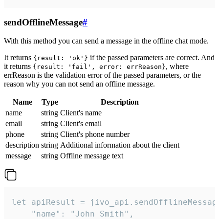
sendOfflineMessage
#
With this method you can send a message in the offline chat mode.
It returns
if the passed parameters are correct. And
{result: 'ok'}
it returns
, where
{result: 'fail', error: errReason}
errReason is the validation error of the passed parameters, or the
reason why you can not send an offline message.
Name
Type
Description
name
string
Client's name
email
string
Client's email
phone
string
Client's phone number
description
string
Additional information about the client
message
string
Offline message text
let apiResult = jivo_api.sendOfflineMessage
    "name": "John Smith",
