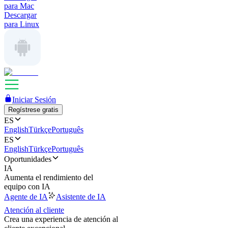
para Mac
Descargar
para Linux
Iniciar Sesión
Regístrese gratis
ES
English
Türkçe
Português
ES
English
Türkçe
Português
Oportunidades
IA
Aumenta el rendimiento del
equipo con IA
Agente de IA
Asistente de IA
Atención al cliente
Crea una experiencia de atención al