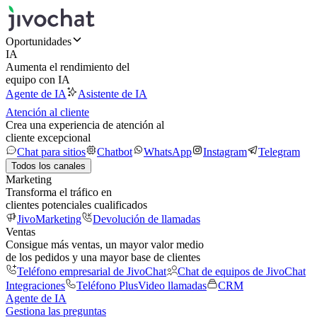
Oportunidades
IA
Aumenta el rendimiento del
equipo con IA
Agente de IA
Asistente de IA
Atención al cliente
Crea una experiencia de atención al
cliente excepcional
Chat para sitios
Chatbot
WhatsApp
Instagram
Telegram
Todos los canales
Marketing
Transforma el tráfico en
clientes potenciales cualificados
JivoMarketing
Devolución de llamadas
Ventas
Consigue más ventas, un mayor valor medio
de los pedidos y una mayor base de clientes
Teléfono empresarial de JivoChat
Chat de equipos de JivoChat
Integraciones
Teléfono Plus
Video llamadas
CRM
Agente de IA
Gestiona las preguntas