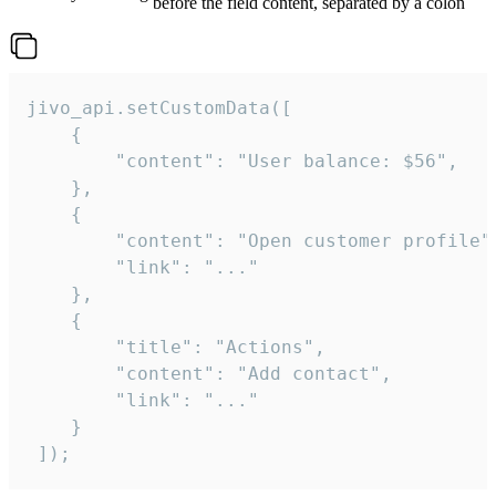
before the field content, separated by a colon
jivo_api.setCustomData([

    {

        "content": "User balance: $56",

    },

    {

        "content": "Open customer profile",
        "link": "..."

    },

    {

        "title": "Actions",

        "content": "Add contact",

        "link": "..."

    }

 ]);