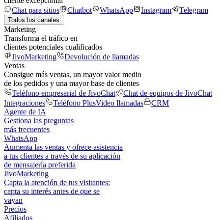
cliente excepcional
Chat para sitios
Chatbot
WhatsApp
Instagram
Telegram
Todos los canales
Marketing
Transforma el tráfico en
clientes potenciales cualificados
JivoMarketing
Devolución de llamadas
Ventas
Consigue más ventas, un mayor valor medio
de los pedidos y una mayor base de clientes
Teléfono empresarial de JivoChat
Chat de equipos de JivoChat
Integraciones
Teléfono Plus
Video llamadas
CRM
Agente de IA
Gestiona las preguntas
más frecuentes
WhatsApp
Aumenta las ventas y ofrece asistencia
a tus clientes a través de su aplicación
de mensajería preferida
JivoMarketing
Capta la atención de tus visitantes:
capta su interés antes de que se
vayan
Precios
Afiliados