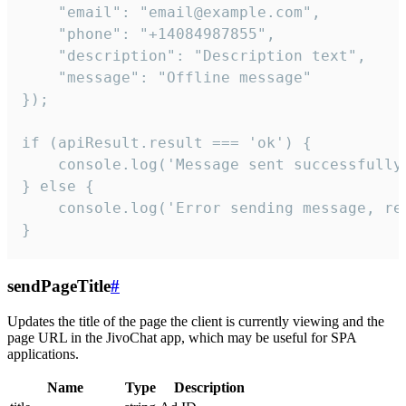
    "email": "email@example.com",

    "phone": "+14084987855",

    "description": "Description text",

    "message": "Offline message"

});

if (apiResult.result === 'ok') {

    console.log('Message sent successfully'
} else {

    console.log('Error sending message, rea
}
sendPageTitle
#
Updates the title of the page the client is currently viewing and the
page URL in the JivoChat app, which may be useful for SPA
applications.
Name
Type
Description