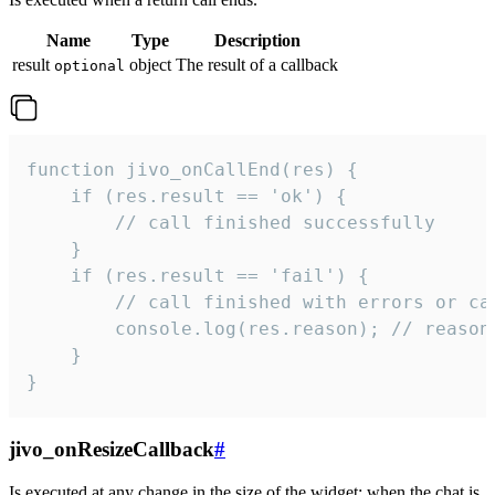
Name
Type
Description
result
object
The result of a callback
optional
function jivo_onCallEnd(res) {

    if (res.result == 'ok') {

        // call finished successfully

    }

    if (res.result == 'fail') {

        // call finished with errors or can
        console.log(res.reason); // reason 
    }

}
jivo_onResizeCallback
#
Is executed at any change in the size of the widget: when the chat is