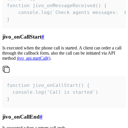
function jivo_onMessageReceived() {

	console.log(`Check agents messages:  ${i++}`)

}
jivo_onCallStart
#
Is executed when the phone call is started. A client can order a call
through the callback form, also the call can be initiated via API
method
jivo_api.startCall()
.
function jivo_onCallStart() {

  console.log('Call is started')

}
jivo_onCallEnd
#
Is executed when a return call ends.