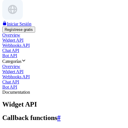
Iniciar Sesión
Regístrese gratis
Overview
Widget API
Webhooks API
Chat API
Bot API
Categorías
Overview
Widget API
Webhooks API
Chat API
Bot API
Documentation
Widget API
Callback functions
#