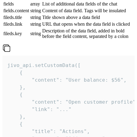
fields
array
List of additional data fields of the chat
fields.content
string
Content of data field. Tags will be insulated
fileds.title
string
Title shown above a data field
fileds.link
string
URL that opens when the data field is clicked
Description of the data field, added in bold
fileds.key
string
before the field content, separated by a colon
jivo_api.setCustomData([

    {

        "content": "User balance: $56",

    },

    {

        "content": "Open customer profile",
        "link": "..."

    },

    {

        "title": "Actions",
