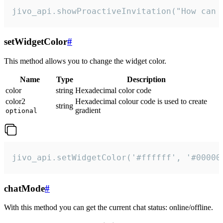
jivo_api.showProactiveInvitation("How can 
setWidgetColor
#
This method allows you to change the widget color.
Name
Type
Description
color
string
Hexadecimal color code
color2
Hexadecimal colour code is used to create
string
gradient
optional
jivo_api.setWidgetColor('#ffffff', '#00000
chatMode
#
With this method you can get the current chat status: online/offline.