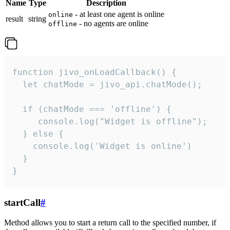
Name
Type
Description
- at least one agent is online
online
result
string
- no agents are online
offline
function jivo_onLoadCallback() {

  let chatMode = jivo_api.chatMode();

  if (chatMode === 'offline') {

     console.log("Widget is offline");

  } else {

    console.log('Widget is online')

  }

}
startCall
#
Method allows you to start a return call to the specified number, if