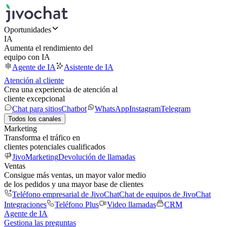
Oportunidades
IA
Aumenta el rendimiento del
equipo con IA
Agente de IA
Asistente de IA
Atención al cliente
Crea una experiencia de atención al
cliente excepcional
Chat para sitios
Chatbot
WhatsApp
Instagram
Telegram
Todos los canales
Marketing
Transforma el tráfico en
clientes potenciales cualificados
JivoMarketing
Devolución de llamadas
Ventas
Consigue más ventas, un mayor valor medio
de los pedidos y una mayor base de clientes
Teléfono empresarial de JivoChat
Chat de equipos de JivoChat
Integraciones
Teléfono Plus
Video llamadas
CRM
Agente de IA
Gestiona las preguntas