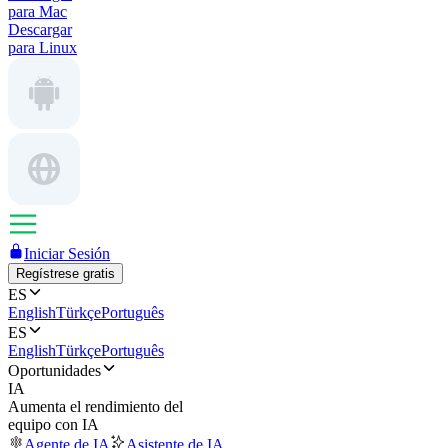
para Mac
Descargar
para Linux
Iniciar Sesión
Regístrese gratis
ES
English
Türkçe
Português
ES
English
Türkçe
Português
Oportunidades
IA
Aumenta el rendimiento del
equipo con IA
Agente de IA
Asistente de IA