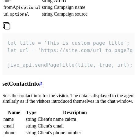
title
string
Ad ID
fromApi
string
Campaign name
optional
url
string
Campaign source
optional
let title = 'This is custom page title';

let url = 'https://site.com/url_to_page?q=p
jivo_api.sendPageTitle(title, true, url);
setContactInfo
#
Sets the contact info for the visitor. The data is displayed to the agent
similarly as if the visitors introduced themselves in the chat window.
Name
Type
Description
name
string
Client's name сайта
email
string
Client's email
phone
string
Client's phone number