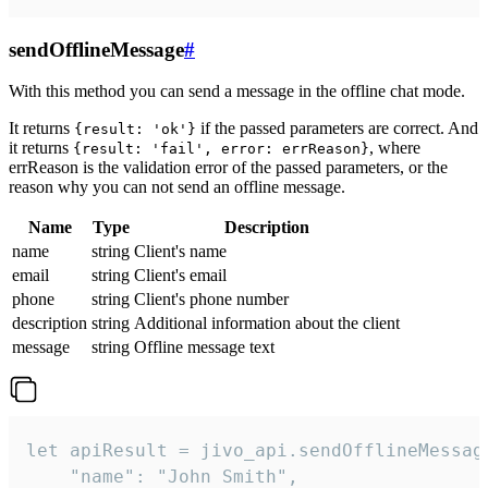
sendOfflineMessage
#
With this method you can send a message in the offline chat mode.
It returns
if the passed parameters are correct. And
{result: 'ok'}
it returns
, where
{result: 'fail', error: errReason}
errReason is the validation error of the passed parameters, or the
reason why you can not send an offline message.
Name
Type
Description
name
string
Client's name
email
string
Client's email
phone
string
Client's phone number
description
string
Additional information about the client
message
string
Offline message text
let apiResult = jivo_api.sendOfflineMessage
    "name": "John Smith",
