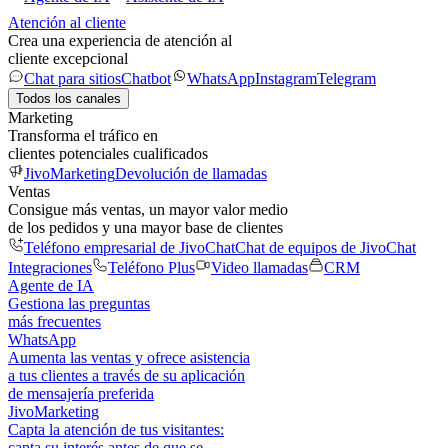
Atención al cliente
Crea una experiencia de atención al
cliente excepcional
Chat para sitios
Chatbot
WhatsApp
Instagram
Telegram
Todos los canales
Marketing
Transforma el tráfico en
clientes potenciales cualificados
JivoMarketing
Devolución de llamadas
Ventas
Consigue más ventas, un mayor valor medio
de los pedidos y una mayor base de clientes
Teléfono empresarial de JivoChat
Chat de equipos de JivoChat
Integraciones
Teléfono Plus
Video llamadas
CRM
Agente de IA
Gestiona las preguntas
más frecuentes
WhatsApp
Aumenta las ventas y ofrece asistencia
a tus clientes a través de su aplicación
de mensajería preferida
JivoMarketing
Capta la atención de tus visitantes:
capta su interés antes de que se