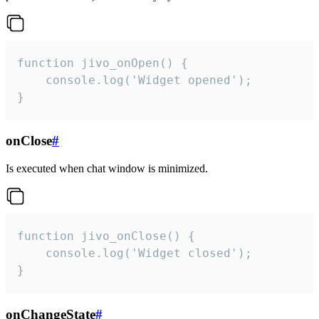
function jivo_onOpen() {

    console.log('Widget opened');

}
onClose
#
Is executed when chat window is minimized.
function jivo_onClose() {

    console.log('Widget closed');

}
onChangeState
#