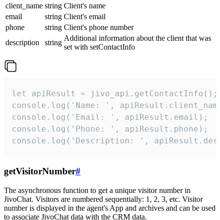
client_name
string
Client's name
email
string
Client's email
phone
string
Client's phone number
Additional information about the client that was
description
string
set with setContactInfo
let apiResult = jivo_api.getContactInfo();

console.log('Name: ', apiResult.client_name
console.log('Email: ', apiResult.email);

console.log('Phone: ', apiResult.phone);

console.log('Description: ', apiResult.des
getVisitorNumber
#
The asynchronous function to get a unique visitor number in
JivoChat. Visitors are numbered sequentially: 1, 2, 3, etc. Visitor
number is displayed in the agent's App and archives and can be used
to associate JivoChat data with the CRM data.