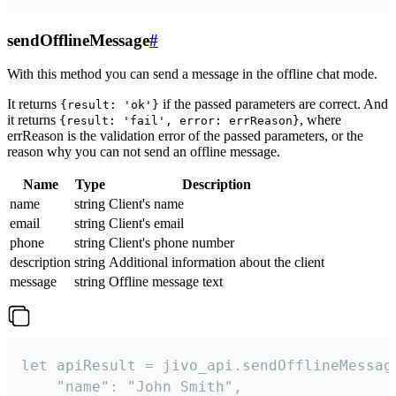
sendOfflineMessage
#
With this method you can send a message in the offline chat mode.
It returns
if the passed parameters are correct. And
{result: 'ok'}
it returns
, where
{result: 'fail', error: errReason}
errReason is the validation error of the passed parameters, or the
reason why you can not send an offline message.
Name
Type
Description
name
string
Client's name
email
string
Client's email
phone
string
Client's phone number
description
string
Additional information about the client
message
string
Offline message text
let apiResult = jivo_api.sendOfflineMessage
    "name": "John Smith",
