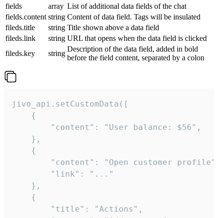
fields
array
List of additional data fields of the chat
fields.content
string
Content of data field. Tags will be insulated
fileds.title
string
Title shown above a data field
fileds.link
string
URL that opens when the data field is clicked
Description of the data field, added in bold
fileds.key
string
before the field content, separated by a colon
jivo_api.setCustomData([

    {

        "content": "User balance: $56",

    },

    {

        "content": "Open customer profile",
        "link": "..."

    },

    {

        "title": "Actions",
