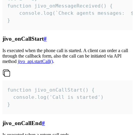
function jivo_onMessageReceived() {

	console.log(`Check agents messages:  ${i++}`)

}
jivo_onCallStart
#
Is executed when the phone call is started. A client can order a call
through the callback form, also the call can be initiated via API
method
jivo_api.startCall()
.
function jivo_onCallStart() {

  console.log('Call is started')

}
jivo_onCallEnd
#
Is executed when a return call ends.