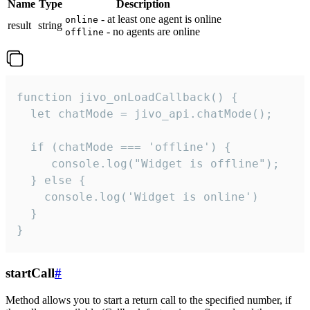
Name
Type
Description
- at least one agent is online
online
result
string
- no agents are online
offline
function jivo_onLoadCallback() {

  let chatMode = jivo_api.chatMode();

  if (chatMode === 'offline') {

     console.log("Widget is offline");

  } else {

    console.log('Widget is online')

  }

}
startCall
#
Method allows you to start a return call to the specified number, if