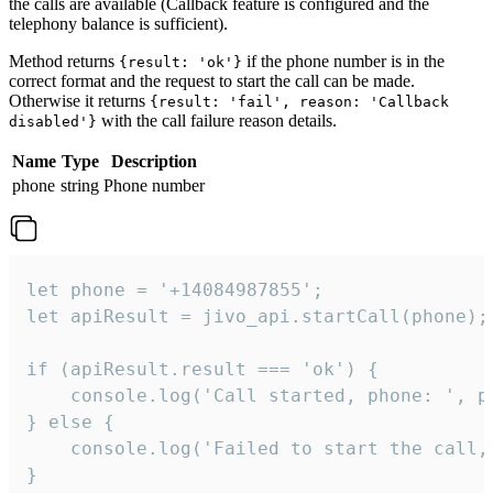
the calls are available (Callback feature is configured and the
telephony balance is sufficient).
Method returns
if the phone number is in the
{result: 'ok'}
correct format and the request to start the call can be made.
Otherwise it returns
{result: 'fail', reason: 'Callback
with the call failure reason details.
disabled'}
Name
Type
Description
phone
string
Phone number
let phone = '+14084987855';

let apiResult = jivo_api.startCall(phone);

if (apiResult.result === 'ok') {

    console.log('Call started, phone: ', ph
} else {

    console.log('Failed to start the call,
}