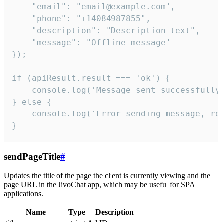
    "email": "email@example.com",

    "phone": "+14084987855",

    "description": "Description text",

    "message": "Offline message"

});

if (apiResult.result === 'ok') {

    console.log('Message sent successfully'
} else {

    console.log('Error sending message, rea
}
sendPageTitle
#
Updates the title of the page the client is currently viewing and the
page URL in the JivoChat app, which may be useful for SPA
applications.
Name
Type
Description