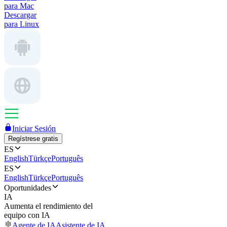
para Mac
Descargar
para Linux
Iniciar Sesión
Regístrese gratis
ES
English
Türkçe
Português
ES
English
Türkçe
Português
Oportunidades
IA
Aumenta el rendimiento del
equipo con IA
Agente de IA
Asistente de IA