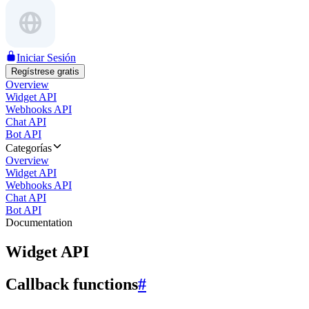
Iniciar Sesión
Regístrese gratis
Overview
Widget API
Webhooks API
Chat API
Bot API
Categorías
Overview
Widget API
Webhooks API
Chat API
Bot API
Documentation
Widget API
Callback functions
#