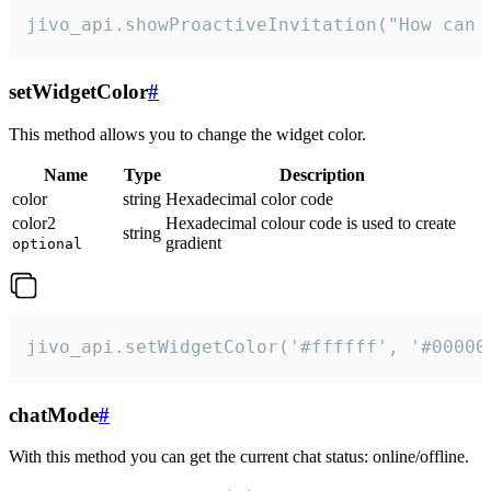
jivo_api.showProactiveInvitation("How can 
setWidgetColor
#
This method allows you to change the widget color.
Name
Type
Description
color
string
Hexadecimal color code
color2
Hexadecimal colour code is used to create
string
gradient
optional
jivo_api.setWidgetColor('#ffffff', '#00000
chatMode
#
With this method you can get the current chat status: online/offline.