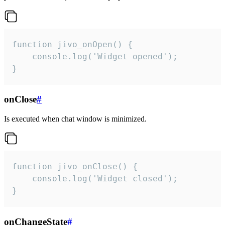
function jivo_onOpen() {

    console.log('Widget opened');

}
onClose
#
Is executed when chat window is minimized.
function jivo_onClose() {

    console.log('Widget closed');

}
onChangeState
#