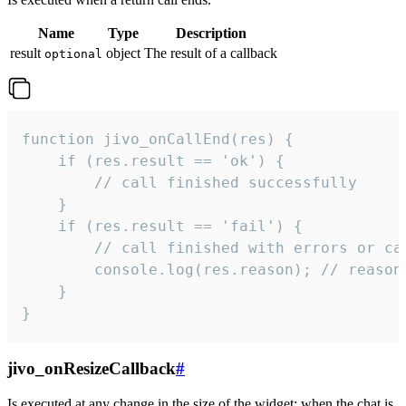
Name
Type
Description
result
object
The result of a callback
optional
function jivo_onCallEnd(res) {

    if (res.result == 'ok') {

        // call finished successfully

    }

    if (res.result == 'fail') {

        // call finished with errors or can
        console.log(res.reason); // reason 
    }

}
jivo_onResizeCallback
#
Is executed at any change in the size of the widget: when the chat is