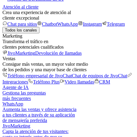
Atención al cliente
Crea una experiencia de atención al
cliente excepcional
Chat para sitios
Chatbot
WhatsApp
Instagram
Telegram
Todos los canales
Marketing
Transforma el tráfico en
clientes potenciales cualificados
JivoMarketing
Devolución de llamadas
Ventas
Consigue más ventas, un mayor valor medio
de los pedidos y una mayor base de clientes
Teléfono empresarial de JivoChat
Chat de equipos de JivoChat
Integraciones
Teléfono Plus
Video llamadas
CRM
Agente de IA
Gestiona las preguntas
más frecuentes
WhatsApp
Aumenta las ventas y ofrece asistencia
a tus clientes a través de su aplicación
de mensajería preferida
JivoMarketing
Capta la atención de tus visitantes:
capta su interés antes de que se