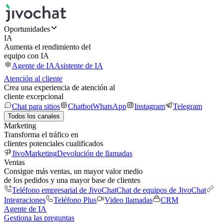
Oportunidades
IA
Aumenta el rendimiento del
equipo con IA
Agente de IA
Asistente de IA
Atención al cliente
Crea una experiencia de atención al
cliente excepcional
Chat para sitios
Chatbot
WhatsApp
Instagram
Telegram
Todos los canales
Marketing
Transforma el tráfico en
clientes potenciales cualificados
JivoMarketing
Devolución de llamadas
Ventas
Consigue más ventas, un mayor valor medio
de los pedidos y una mayor base de clientes
Teléfono empresarial de JivoChat
Chat de equipos de JivoChat
Integraciones
Teléfono Plus
Video llamadas
CRM
Agente de IA
Gestiona las preguntas