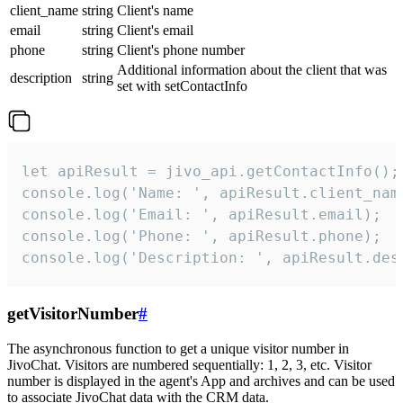
client_name
string
Client's name
email
string
Client's email
phone
string
Client's phone number
Additional information about the client that was
description
string
set with setContactInfo
let apiResult = jivo_api.getContactInfo();

console.log('Name: ', apiResult.client_name
console.log('Email: ', apiResult.email);

console.log('Phone: ', apiResult.phone);

console.log('Description: ', apiResult.des
getVisitorNumber
#
The asynchronous function to get a unique visitor number in
JivoChat. Visitors are numbered sequentially: 1, 2, 3, etc. Visitor
number is displayed in the agent's App and archives and can be used
to associate JivoChat data with the CRM data.