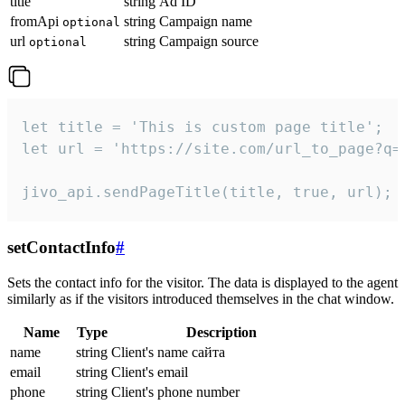
title
string
Ad ID
fromApi
string
Campaign name
optional
url
string
Campaign source
optional
let title = 'This is custom page title';

let url = 'https://site.com/url_to_page?q=p
jivo_api.sendPageTitle(title, true, url);
setContactInfo
#
Sets the contact info for the visitor. The data is displayed to the agent
similarly as if the visitors introduced themselves in the chat window.
Name
Type
Description
name
string
Client's name сайта
email
string
Client's email
phone
string
Client's phone number