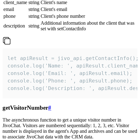
client_name
string
Client's name
email
string
Client's email
phone
string
Client's phone number
Additional information about the client that was
description
string
set with setContactInfo
let apiResult = jivo_api.getContactInfo();

console.log('Name: ', apiResult.client_name
console.log('Email: ', apiResult.email);

console.log('Phone: ', apiResult.phone);

console.log('Description: ', apiResult.des
getVisitorNumber
#
The asynchronous function to get a unique visitor number in
JivoChat. Visitors are numbered sequentially: 1, 2, 3, etc. Visitor
number is displayed in the agent's App and archives and can be used
to associate JivoChat data with the CRM data.