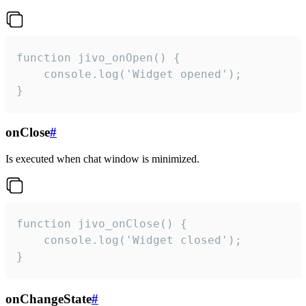
function jivo_onOpen() {

    console.log('Widget opened');

}
onClose
#
Is executed when chat window is minimized.
function jivo_onClose() {

    console.log('Widget closed');

}
onChangeState
#