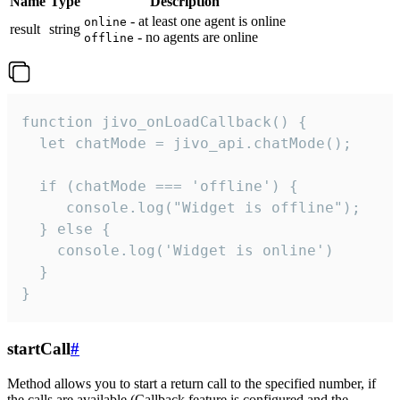
Name
Type
Description
- at least one agent is online
online
result
string
- no agents are online
offline
function jivo_onLoadCallback() {

  let chatMode = jivo_api.chatMode();

  if (chatMode === 'offline') {

     console.log("Widget is offline");

  } else {

    console.log('Widget is online')

  }

}
startCall
#
Method allows you to start a return call to the specified number, if
the calls are available (Callback feature is configured and the