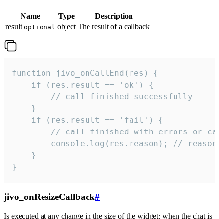
Name
Type
Description
result
object
The result of a callback
optional
function jivo_onCallEnd(res) {

    if (res.result == 'ok') {

        // call finished successfully

    }

    if (res.result == 'fail') {

        // call finished with errors or can
        console.log(res.reason); // reason 
    }

}
jivo_onResizeCallback
#
Is executed at any change in the size of the widget: when the chat is