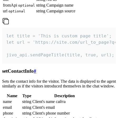
fromApi
string
Campaign name
optional
url
string
Campaign source
optional
let title = 'This is custom page title';

let url = 'https://site.com/url_to_page?q=p
jivo_api.sendPageTitle(title, true, url);
setContactInfo
#
Sets the contact info for the visitor. The data is displayed to the agent
similarly as if the visitors introduced themselves in the chat window.
Name
Type
Description
name
string
Client's name сайта
email
string
Client's email
phone
string
Client's phone number