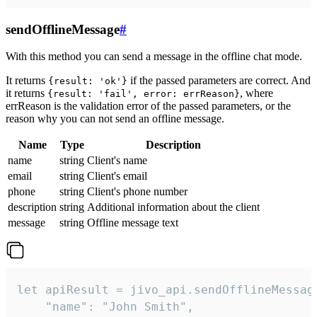
sendOfflineMessage
#
With this method you can send a message in the offline chat mode.
It returns
if the passed parameters are correct. And
{result: 'ok'}
it returns
, where
{result: 'fail', error: errReason}
errReason is the validation error of the passed parameters, or the
reason why you can not send an offline message.
Name
Type
Description
name
string
Client's name
email
string
Client's email
phone
string
Client's phone number
description
string
Additional information about the client
message
string
Offline message text
let apiResult = jivo_api.sendOfflineMessage
    "name": "John Smith",
