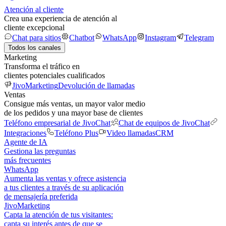
Atención al cliente
Crea una experiencia de atención al
cliente excepcional
Chat para sitios
Chatbot
WhatsApp
Instagram
Telegram
Todos los canales
Marketing
Transforma el tráfico en
clientes potenciales cualificados
JivoMarketing
Devolución de llamadas
Ventas
Consigue más ventas, un mayor valor medio
de los pedidos y una mayor base de clientes
Teléfono empresarial de JivoChat
Chat de equipos de JivoChat
Integraciones
Teléfono Plus
Video llamadas
CRM
Agente de IA
Gestiona las preguntas
más frecuentes
WhatsApp
Aumenta las ventas y ofrece asistencia
a tus clientes a través de su aplicación
de mensajería preferida
JivoMarketing
Capta la atención de tus visitantes:
capta su interés antes de que se