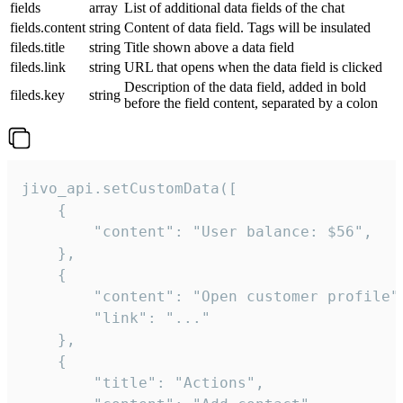
fields
array
List of additional data fields of the chat
fields.content
string
Content of data field. Tags will be insulated
fileds.title
string
Title shown above a data field
fileds.link
string
URL that opens when the data field is clicked
Description of the data field, added in bold
fileds.key
string
before the field content, separated by a colon
jivo_api.setCustomData([

    {

        "content": "User balance: $56",

    },

    {

        "content": "Open customer profile",
        "link": "..."

    },

    {

        "title": "Actions",
