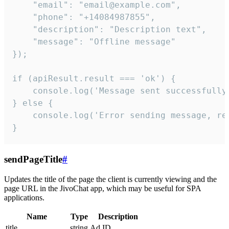
    "email": "email@example.com",

    "phone": "+14084987855",

    "description": "Description text",

    "message": "Offline message"

});

if (apiResult.result === 'ok') {

    console.log('Message sent successfully'
} else {

    console.log('Error sending message, rea
}
sendPageTitle
#
Updates the title of the page the client is currently viewing and the
page URL in the JivoChat app, which may be useful for SPA
applications.
Name
Type
Description
title
string
Ad ID