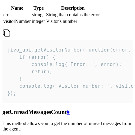
Name
Type
Description
err
string
String that contains the error
visitorNumber
integer
Visitor's number
jivo_api.getVisitorNumber(function(error, v
    if (error) {

        console.log('Error: ', error);

        return;

    }  

    console.log('Visitor number: ', visitor
});
getUnreadMessagesCount
#
This method allows you to get the number of unread messages from
the agent.