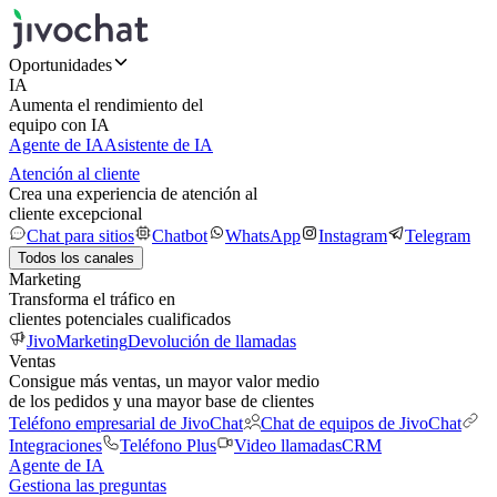
Oportunidades
IA
Aumenta el rendimiento del
equipo con IA
Agente de IA
Asistente de IA
Atención al cliente
Crea una experiencia de atención al
cliente excepcional
Chat para sitios
Chatbot
WhatsApp
Instagram
Telegram
Todos los canales
Marketing
Transforma el tráfico en
clientes potenciales cualificados
JivoMarketing
Devolución de llamadas
Ventas
Consigue más ventas, un mayor valor medio
de los pedidos y una mayor base de clientes
Teléfono empresarial de JivoChat
Chat de equipos de JivoChat
Integraciones
Teléfono Plus
Video llamadas
CRM
Agente de IA
Gestiona las preguntas