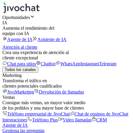
Oportunidades
IA
Aumenta el rendimiento del
equipo con IA
Agente de IA
Asistente de IA
Atención al cliente
Crea una experiencia de atención al
cliente excepcional
Chat para sitios
Chatbot
WhatsApp
Instagram
Telegram
Todos los canales
Marketing
Transforma el tráfico en
clientes potenciales cualificados
JivoMarketing
Devolución de llamadas
Ventas
Consigue más ventas, un mayor valor medio
de los pedidos y una mayor base de clientes
Teléfono empresarial de JivoChat
Chat de equipos de JivoChat
Integraciones
Teléfono Plus
Video llamadas
CRM
Agente de IA
Gestiona las preguntas