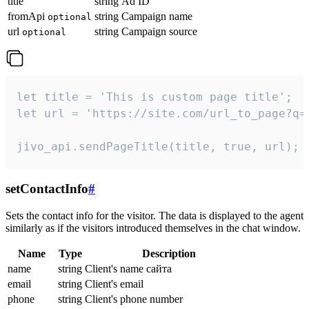
title
string
Ad ID
fromApi
string
Campaign name
optional
url
string
Campaign source
optional
let title = 'This is custom page title';

let url = 'https://site.com/url_to_page?q=p
jivo_api.sendPageTitle(title, true, url);
setContactInfo
#
Sets the contact info for the visitor. The data is displayed to the agent
similarly as if the visitors introduced themselves in the chat window.
Name
Type
Description
name
string
Client's name сайта
email
string
Client's email
phone
string
Client's phone number