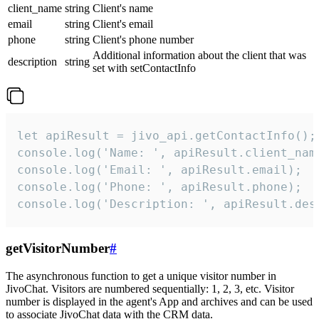
client_name
string
Client's name
email
string
Client's email
phone
string
Client's phone number
Additional information about the client that was
description
string
set with setContactInfo
let apiResult = jivo_api.getContactInfo();

console.log('Name: ', apiResult.client_name
console.log('Email: ', apiResult.email);

console.log('Phone: ', apiResult.phone);

console.log('Description: ', apiResult.des
getVisitorNumber
#
The asynchronous function to get a unique visitor number in
JivoChat. Visitors are numbered sequentially: 1, 2, 3, etc. Visitor
number is displayed in the agent's App and archives and can be used
to associate JivoChat data with the CRM data.