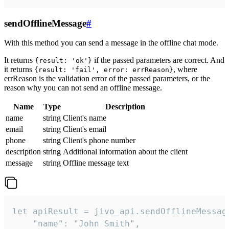
sendOfflineMessage
#
With this method you can send a message in the offline chat mode.
It returns
if the passed parameters are correct. And
{result: 'ok'}
it returns
, where
{result: 'fail', error: errReason}
errReason is the validation error of the passed parameters, or the
reason why you can not send an offline message.
Name
Type
Description
name
string
Client's name
email
string
Client's email
phone
string
Client's phone number
description
string
Additional information about the client
message
string
Offline message text
let apiResult = jivo_api.sendOfflineMessage
    "name": "John Smith",
