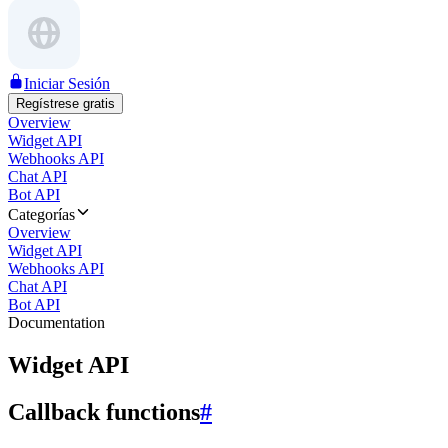
Iniciar Sesión
Regístrese gratis
Overview
Widget API
Webhooks API
Chat API
Bot API
Categorías
Overview
Widget API
Webhooks API
Chat API
Bot API
Documentation
Widget API
Callback functions
#