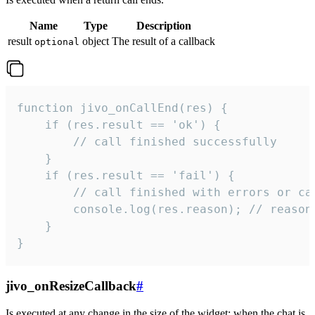
Name
Type
Description
result
object
The result of a callback
optional
function jivo_onCallEnd(res) {

    if (res.result == 'ok') {

        // call finished successfully

    }

    if (res.result == 'fail') {

        // call finished with errors or can
        console.log(res.reason); // reason 
    }

}
jivo_onResizeCallback
#
Is executed at any change in the size of the widget: when the chat is