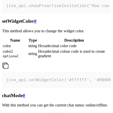
jivo_api.showProactiveInvitation("How can 
setWidgetColor
#
This method allows you to change the widget color.
Name
Type
Description
color
string
Hexadecimal color code
color2
Hexadecimal colour code is used to create
string
gradient
optional
jivo_api.setWidgetColor('#ffffff', '#00000
chatMode
#
With this method you can get the current chat status: online/offline.