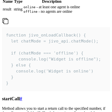
Name
Type
Description
- at least one agent is online
online
result
string
- no agents are online
offline
function jivo_onLoadCallback() {

  let chatMode = jivo_api.chatMode();

  if (chatMode === 'offline') {

     console.log("Widget is offline");

  } else {

    console.log('Widget is online')

  }

}
startCall
#
Method allows you to start a return call to the specified number, if