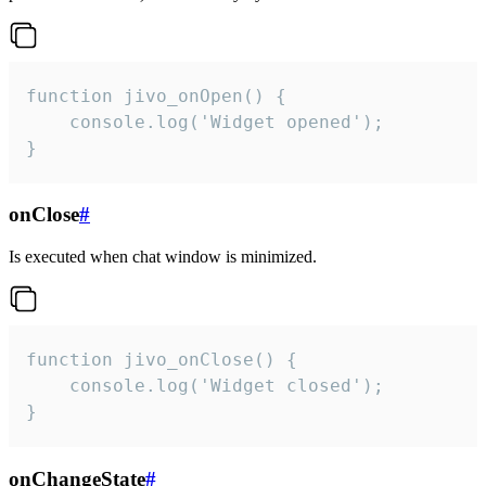
function jivo_onOpen() {

    console.log('Widget opened');

}
onClose
#
Is executed when chat window is minimized.
function jivo_onClose() {

    console.log('Widget closed');

}
onChangeState
#