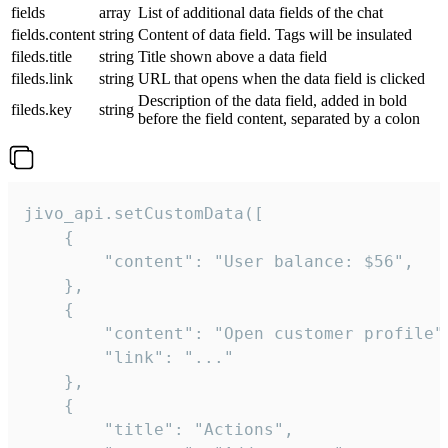
fields
array
List of additional data fields of the chat
fields.content
string
Content of data field. Tags will be insulated
fileds.title
string
Title shown above a data field
fileds.link
string
URL that opens when the data field is clicked
Description of the data field, added in bold
fileds.key
string
before the field content, separated by a colon
jivo_api.setCustomData([

    {

        "content": "User balance: $56",

    },

    {

        "content": "Open customer profile",
        "link": "..."

    },

    {

        "title": "Actions",
