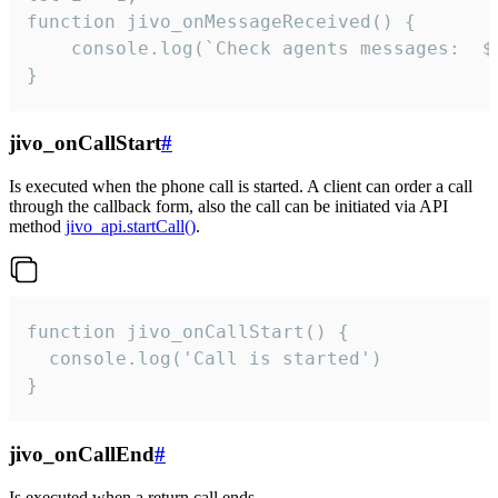
function jivo_onMessageReceived() {

	console.log(`Check agents messages:  ${i++}`)

}
jivo_onCallStart
#
Is executed when the phone call is started. A client can order a call
through the callback form, also the call can be initiated via API
method
jivo_api.startCall()
.
function jivo_onCallStart() {

  console.log('Call is started')

}
jivo_onCallEnd
#
Is executed when a return call ends.