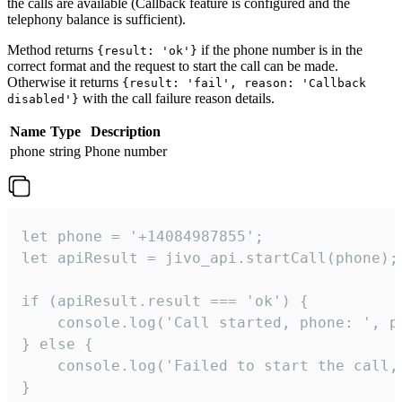
the calls are available (Callback feature is configured and the
telephony balance is sufficient).
Method returns
if the phone number is in the
{result: 'ok'}
correct format and the request to start the call can be made.
Otherwise it returns
{result: 'fail', reason: 'Callback
with the call failure reason details.
disabled'}
Name
Type
Description
phone
string
Phone number
let phone = '+14084987855';

let apiResult = jivo_api.startCall(phone);

if (apiResult.result === 'ok') {

    console.log('Call started, phone: ', ph
} else {

    console.log('Failed to start the call,
}