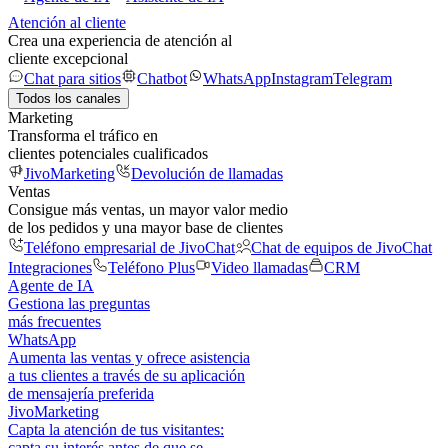
Atención al cliente
Crea una experiencia de atención al
cliente excepcional
Chat para sitios
Chatbot
WhatsApp
Instagram
Telegram
Todos los canales
Marketing
Transforma el tráfico en
clientes potenciales cualificados
JivoMarketing
Devolución de llamadas
Ventas
Consigue más ventas, un mayor valor medio
de los pedidos y una mayor base de clientes
Teléfono empresarial de JivoChat
Chat de equipos de JivoChat
Integraciones
Teléfono Plus
Video llamadas
CRM
Agente de IA
Gestiona las preguntas
más frecuentes
WhatsApp
Aumenta las ventas y ofrece asistencia
a tus clientes a través de su aplicación
de mensajería preferida
JivoMarketing
Capta la atención de tus visitantes:
capta su interés antes de que se