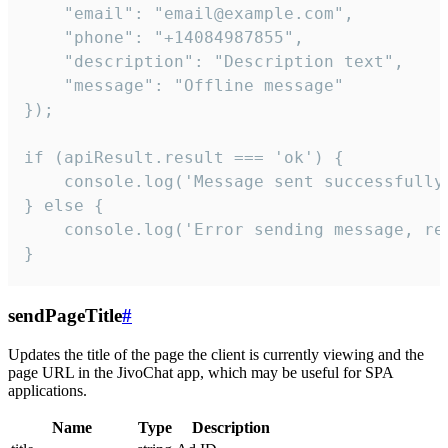
    "email": "email@example.com",

    "phone": "+14084987855",

    "description": "Description text",

    "message": "Offline message"

});

if (apiResult.result === 'ok') {

    console.log('Message sent successfully'
} else {

    console.log('Error sending message, rea
}
sendPageTitle
#
Updates the title of the page the client is currently viewing and the
page URL in the JivoChat app, which may be useful for SPA
applications.
Name
Type
Description