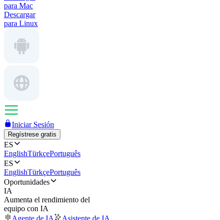
para Mac
Descargar
para Linux
Iniciar Sesión
Regístrese gratis
ES
English
Türkçe
Português
ES
English
Türkçe
Português
Oportunidades
IA
Aumenta el rendimiento del
equipo con IA
Agente de IA
Asistente de IA