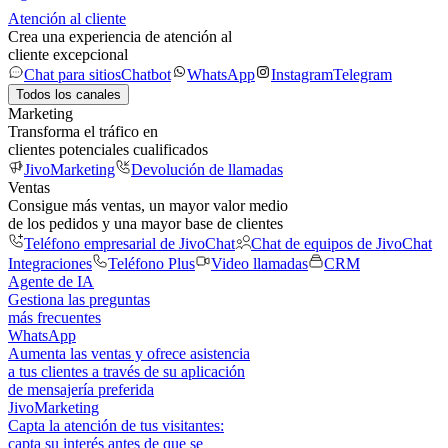
Atención al cliente
Crea una experiencia de atención al
cliente excepcional
Chat para sitios
Chatbot
WhatsApp
Instagram
Telegram
Todos los canales
Marketing
Transforma el tráfico en
clientes potenciales cualificados
JivoMarketing
Devolución de llamadas
Ventas
Consigue más ventas, un mayor valor medio
de los pedidos y una mayor base de clientes
Teléfono empresarial de JivoChat
Chat de equipos de JivoChat
Integraciones
Teléfono Plus
Video llamadas
CRM
Agente de IA
Gestiona las preguntas
más frecuentes
WhatsApp
Aumenta las ventas y ofrece asistencia
a tus clientes a través de su aplicación
de mensajería preferida
JivoMarketing
Capta la atención de tus visitantes:
capta su interés antes de que se