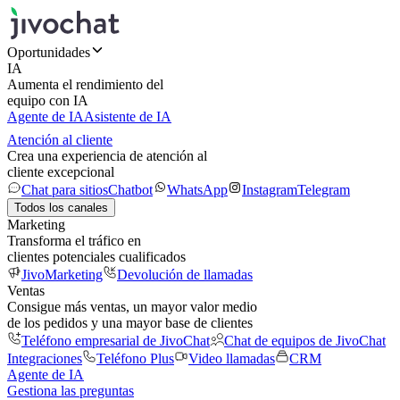
Oportunidades
IA
Aumenta el rendimiento del
equipo con IA
Agente de IA
Asistente de IA
Atención al cliente
Crea una experiencia de atención al
cliente excepcional
Chat para sitios
Chatbot
WhatsApp
Instagram
Telegram
Todos los canales
Marketing
Transforma el tráfico en
clientes potenciales cualificados
JivoMarketing
Devolución de llamadas
Ventas
Consigue más ventas, un mayor valor medio
de los pedidos y una mayor base de clientes
Teléfono empresarial de JivoChat
Chat de equipos de JivoChat
Integraciones
Teléfono Plus
Video llamadas
CRM
Agente de IA
Gestiona las preguntas