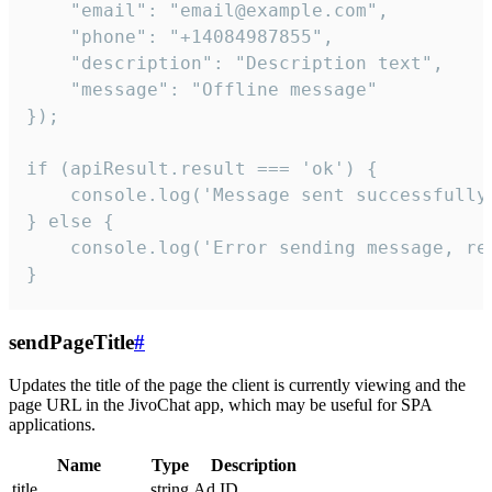
    "email": "email@example.com",

    "phone": "+14084987855",

    "description": "Description text",

    "message": "Offline message"

});

if (apiResult.result === 'ok') {

    console.log('Message sent successfully'
} else {

    console.log('Error sending message, rea
}
sendPageTitle
#
Updates the title of the page the client is currently viewing and the
page URL in the JivoChat app, which may be useful for SPA
applications.
Name
Type
Description
title
string
Ad ID