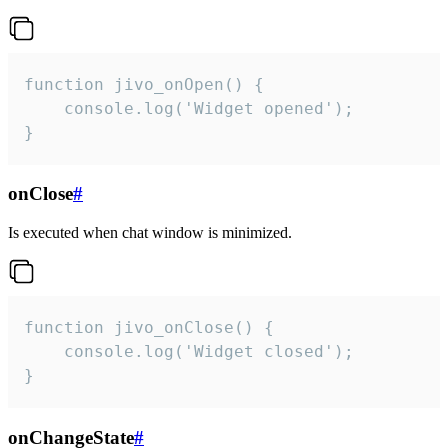
function jivo_onOpen() {

    console.log('Widget opened');

}
onClose
#
Is executed when chat window is minimized.
function jivo_onClose() {

    console.log('Widget closed');

}
onChangeState
#