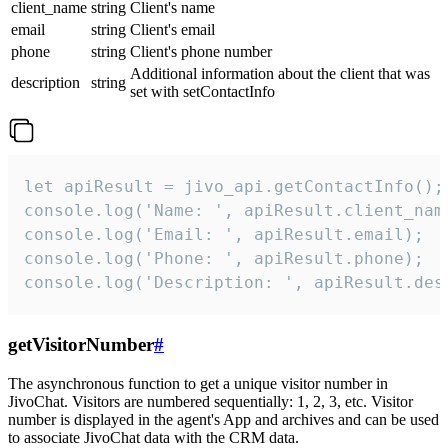
client_name
string
Client's name
email
string
Client's email
phone
string
Client's phone number
Additional information about the client that was
description
string
set with setContactInfo
let apiResult = jivo_api.getContactInfo();

console.log('Name: ', apiResult.client_name
console.log('Email: ', apiResult.email);

console.log('Phone: ', apiResult.phone);

console.log('Description: ', apiResult.des
getVisitorNumber
#
The asynchronous function to get a unique visitor number in
JivoChat. Visitors are numbered sequentially: 1, 2, 3, etc. Visitor
number is displayed in the agent's App and archives and can be used
to associate JivoChat data with the CRM data.