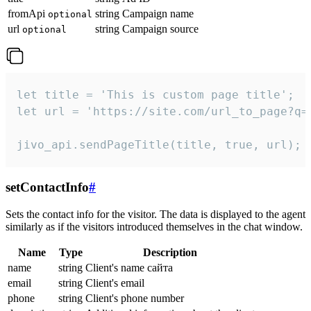
fromApi
string
Campaign name
optional
url
string
Campaign source
optional
let title = 'This is custom page title';

let url = 'https://site.com/url_to_page?q=p
jivo_api.sendPageTitle(title, true, url);
setContactInfo
#
Sets the contact info for the visitor. The data is displayed to the agent
similarly as if the visitors introduced themselves in the chat window.
Name
Type
Description
name
string
Client's name сайта
email
string
Client's email
phone
string
Client's phone number