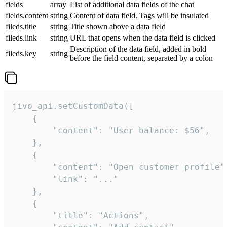
fields
array
List of additional data fields of the chat
fields.content
string
Content of data field. Tags will be insulated
fileds.title
string
Title shown above a data field
fileds.link
string
URL that opens when the data field is clicked
Description of the data field, added in bold
fileds.key
string
before the field content, separated by a colon
jivo_api.setCustomData([

    {

        "content": "User balance: $56",

    },

    {

        "content": "Open customer profile",
        "link": "..."

    },

    {

        "title": "Actions",
