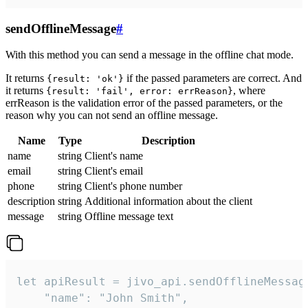
sendOfflineMessage
#
With this method you can send a message in the offline chat mode.
It returns
if the passed parameters are correct. And
{result: 'ok'}
it returns
, where
{result: 'fail', error: errReason}
errReason is the validation error of the passed parameters, or the
reason why you can not send an offline message.
Name
Type
Description
name
string
Client's name
email
string
Client's email
phone
string
Client's phone number
description
string
Additional information about the client
message
string
Offline message text
let apiResult = jivo_api.sendOfflineMessage
    "name": "John Smith",
