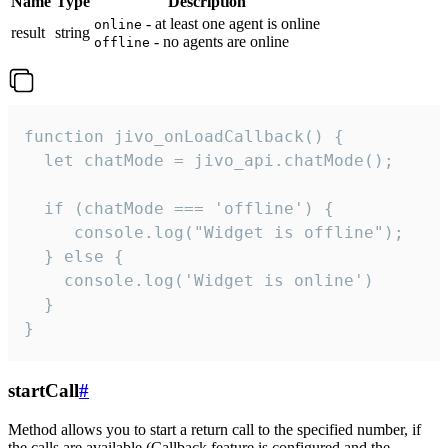
Name
Type
Description
- at least one agent is online
online
result
string
- no agents are online
offline
function jivo_onLoadCallback() {

  let chatMode = jivo_api.chatMode();

  if (chatMode === 'offline') {

     console.log("Widget is offline");

  } else {

    console.log('Widget is online')

  }

}
startCall
#
Method allows you to start a return call to the specified number, if
the calls are available (Callback feature is configured and the