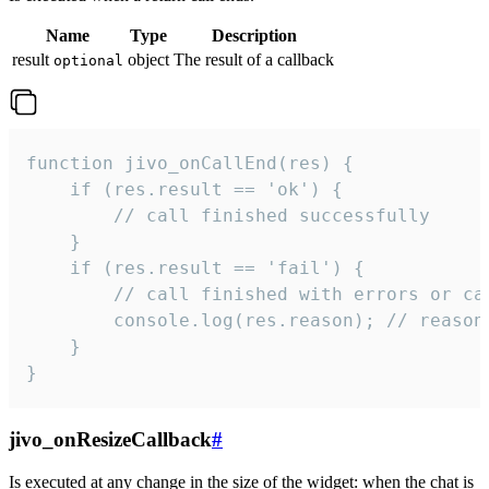
Name
Type
Description
result
object
The result of a callback
optional
function jivo_onCallEnd(res) {

    if (res.result == 'ok') {

        // call finished successfully

    }

    if (res.result == 'fail') {

        // call finished with errors or can
        console.log(res.reason); // reason 
    }

}
jivo_onResizeCallback
#
Is executed at any change in the size of the widget: when the chat is