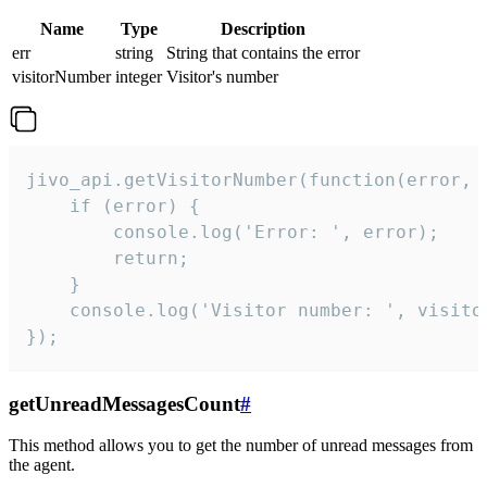
Name
Type
Description
err
string
String that contains the error
visitorNumber
integer
Visitor's number
jivo_api.getVisitorNumber(function(error, v
    if (error) {

        console.log('Error: ', error);

        return;

    }  

    console.log('Visitor number: ', visitor
});
getUnreadMessagesCount
#
This method allows you to get the number of unread messages from
the agent.