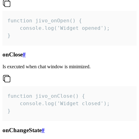
function jivo_onOpen() {

    console.log('Widget opened');

}
onClose
#
Is executed when chat window is minimized.
function jivo_onClose() {

    console.log('Widget closed');

}
onChangeState
#