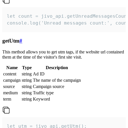
let count = jivo_api.getUnreadMessagesCount
console.log('Unread messages count:', coun
getUtm
#
This method allows you to get utm tags, if the website url contained
them at the time of the visitor's first site visit.
Name
Type
Description
content
string
Ad ID
campaign
string
The name of the campaign
source
string
Campaign source
medium
string
Traffic type
term
string
Keyword
let utm = jivo_api.getUtm();
