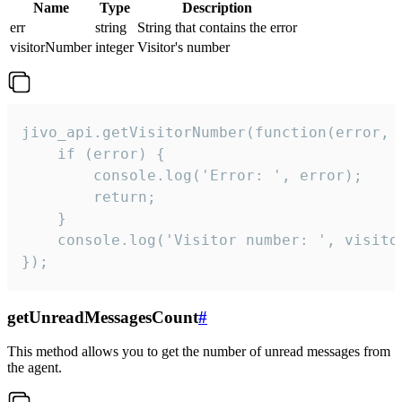
Name
Type
Description
err
string
String that contains the error
visitorNumber
integer
Visitor's number
jivo_api.getVisitorNumber(function(error, v
    if (error) {

        console.log('Error: ', error);

        return;

    }  

    console.log('Visitor number: ', visitor
});
getUnreadMessagesCount
#
This method allows you to get the number of unread messages from
the agent.