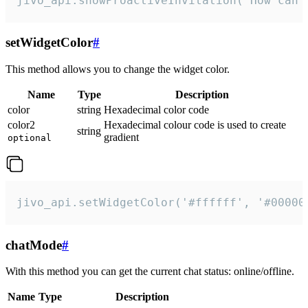
jivo_api.showProactiveInvitation("How can 
setWidgetColor
#
This method allows you to change the widget color.
Name
Type
Description
color
string
Hexadecimal color code
color2
Hexadecimal colour code is used to create
string
gradient
optional
jivo_api.setWidgetColor('#ffffff', '#00000
chatMode
#
With this method you can get the current chat status: online/offline.
Name
Type
Description