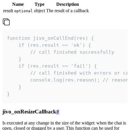
Name
Type
Description
result
object
The result of a callback
optional
function jivo_onCallEnd(res) {

    if (res.result == 'ok') {

        // call finished successfully

    }

    if (res.result == 'fail') {

        // call finished with errors or can
        console.log(res.reason); // reason 
    }

}
jivo_onResizeCallback
#
Is executed at any change in the size of the widget: when the chat is
open, closed or dragged by a user. This function can be used for