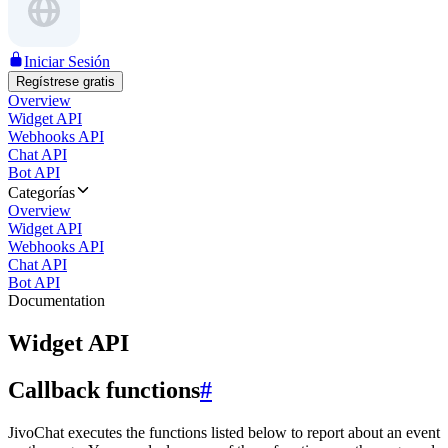
Iniciar Sesión
Regístrese gratis
Overview
Widget API
Webhooks API
Chat API
Bot API
Categorías
Overview
Widget API
Webhooks API
Chat API
Bot API
Documentation
Widget API
Callback functions
#
JivoChat executes the functions listed below to report about an event