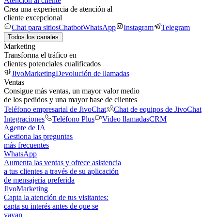
Atención al cliente
Crea una experiencia de atención al
cliente excepcional
Chat para sitios
Chatbot
WhatsApp
Instagram
Telegram
Todos los canales
Marketing
Transforma el tráfico en
clientes potenciales cualificados
JivoMarketing
Devolución de llamadas
Ventas
Consigue más ventas, un mayor valor medio
de los pedidos y una mayor base de clientes
Teléfono empresarial de JivoChat
Chat de equipos de JivoChat
Integraciones
Teléfono Plus
Video llamadas
CRM
Agente de IA
Gestiona las preguntas
más frecuentes
WhatsApp
Aumenta las ventas y ofrece asistencia
a tus clientes a través de su aplicación
de mensajería preferida
JivoMarketing
Capta la atención de tus visitantes:
capta su interés antes de que se
vayan