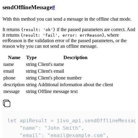
sendOfflineMessage
#
With this method you can send a message in the offline chat mode.
It returns
if the passed parameters are correct. And
{result: 'ok'}
it returns
, where
{result: 'fail', error: errReason}
errReason is the validation error of the passed parameters, or the
reason why you can not send an offline message.
Name
Type
Description
name
string
Client's name
email
string
Client's email
phone
string
Client's phone number
description
string
Additional information about the client
message
string
Offline message text
let apiResult = jivo_api.sendOfflineMessage
    "name": "John Smith",

    "email": "email@example.com",
