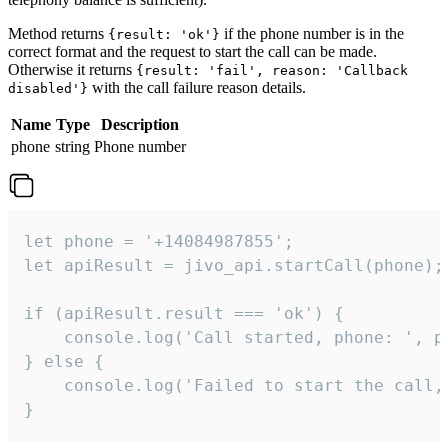
Method returns
if the phone number is in the
{result: 'ok'}
correct format and the request to start the call can be made.
Otherwise it returns
{result: 'fail', reason: 'Callback
with the call failure reason details.
disabled'}
Name
Type
Description
phone
string
Phone number
let phone = '+14084987855';

let apiResult = jivo_api.startCall(phone);

if (apiResult.result === 'ok') {

    console.log('Call started, phone: ', ph
} else {

    console.log('Failed to start the call,
}