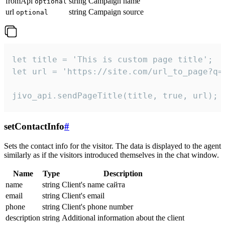
fromApi
string
Campaign name
optional
url
string
Campaign source
optional
let title = 'This is custom page title';

let url = 'https://site.com/url_to_page?q=p
jivo_api.sendPageTitle(title, true, url);
setContactInfo
#
Sets the contact info for the visitor. The data is displayed to the agent
similarly as if the visitors introduced themselves in the chat window.
Name
Type
Description
name
string
Client's name сайта
email
string
Client's email
phone
string
Client's phone number
description
string
Additional information about the client