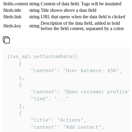
fields.content
string
Content of data field. Tags will be insulated
fileds.title
string
Title shown above a data field
fileds.link
string
URL that opens when the data field is clicked
Description of the data field, added in bold
fileds.key
string
before the field content, separated by a colon
jivo_api.setCustomData([

    {

        "content": "User balance: $56",

    },

    {

        "content": "Open customer profile",
        "link": "..."

    },

    {

        "title": "Actions",

        "content": "Add contact",
