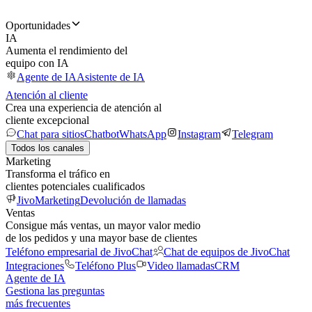
Oportunidades
IA
Aumenta el rendimiento del
equipo con IA
Agente de IA
Asistente de IA
Atención al cliente
Crea una experiencia de atención al
cliente excepcional
Chat para sitios
Chatbot
WhatsApp
Instagram
Telegram
Todos los canales
Marketing
Transforma el tráfico en
clientes potenciales cualificados
JivoMarketing
Devolución de llamadas
Ventas
Consigue más ventas, un mayor valor medio
de los pedidos y una mayor base de clientes
Teléfono empresarial de JivoChat
Chat de equipos de JivoChat
Integraciones
Teléfono Plus
Video llamadas
CRM
Agente de IA
Gestiona las preguntas
más frecuentes