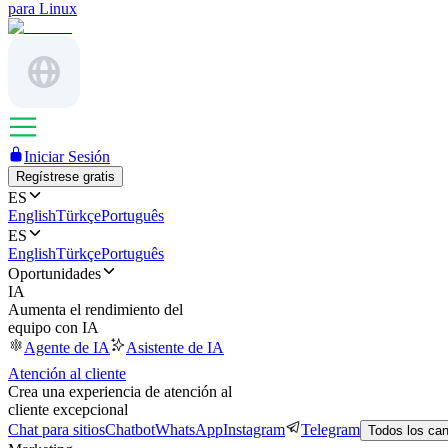
para Linux
Iniciar Sesión
Regístrese gratis
ES
English
Türkçe
Português
ES
English
Türkçe
Português
Oportunidades
IA
Aumenta el rendimiento del
equipo con IA
Agente de IA
Asistente de IA
Atención al cliente
Crea una experiencia de atención al
cliente excepcional
Chat para sitios
Chatbot
WhatsApp
Instagram
Telegram
Todos los ca