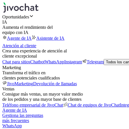
Oportunidades
IA
Aumenta el rendimiento del
equipo con IA
Agente de IA
Asistente de IA
Atención al cliente
Crea una experiencia de atención al
cliente excepcional
Chat para sitios
Chatbot
WhatsApp
Instagram
Telegram
Todos los ca
Marketing
Transforma el tráfico en
clientes potenciales cualificados
JivoMarketing
Devolución de llamadas
Ventas
Consigue más ventas, un mayor valor medio
de los pedidos y una mayor base de clientes
Teléfono empresarial de JivoChat
Chat de equipos de JivoChat
Inte
Agente de IA
Gestiona las preguntas
más frecuentes
WhatsApp