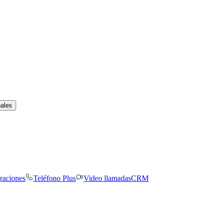
nales
graciones
Teléfono Plus
Video llamadas
CRM