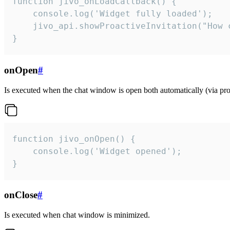
function jivo_onLoadCallback() {

    console.log('Widget fully loaded');

    jivo_api.showProactiveInvitation("How c
}
onOpen
#
Is executed when the chat window is open both automatically (via proa
function jivo_onOpen() {

    console.log('Widget opened');

}
onClose
#
Is executed when chat window is minimized.