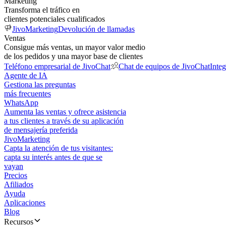
Marketing
Transforma el tráfico en
clientes potenciales cualificados
JivoMarketing
Devolución de llamadas
Ventas
Consigue más ventas, un mayor valor medio
de los pedidos y una mayor base de clientes
Teléfono empresarial de JivoChat
Chat de equipos de JivoChat
Inte
Agente de IA
Gestiona las preguntas
más frecuentes
WhatsApp
Aumenta las ventas y ofrece asistencia
a tus clientes a través de su aplicación
de mensajería preferida
JivoMarketing
Capta la atención de tus visitantes:
capta su interés antes de que se
vayan
Precios
Afiliados
Ayuda
Aplicaciones
Blog
Recursos