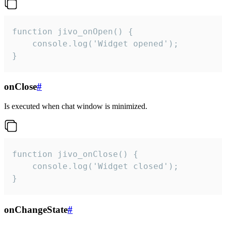
function jivo_onOpen() {

    console.log('Widget opened');

}
onClose
#
Is executed when chat window is minimized.
function jivo_onClose() {

    console.log('Widget closed');

}
onChangeState
#