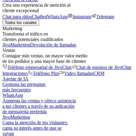
Crea una experiencia de atención al
cliente excepcional
Chat para sitios
Chatbot
WhatsApp
Instagram
Telegram
Todos los canales
Marketing
Transforma el tráfico en
clientes potenciales cualificados
JivoMarketing
Devolución de llamadas
Ventas
Consigue más ventas, un mayor valor medio
de los pedidos y una mayor base de clientes
Teléfono empresarial de JivoChat
Chat de equipos de JivoChat
Integraciones
Teléfono Plus
Video llamadas
CRM
Agente de IA
Gestiona las preguntas
más frecuentes
WhatsApp
Aumenta las ventas y ofrece asistencia
a tus clientes a través de su aplicación
de mensajería preferida
JivoMarketing
Capta la atención de tus visitantes:
capta su interés antes de que se
vayan