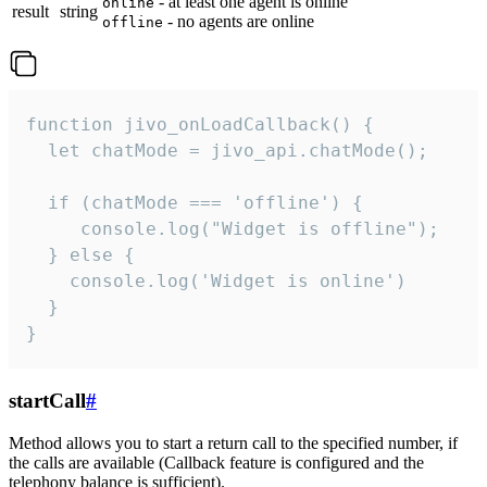
- at least one agent is online
online
result
string
- no agents are online
offline
function jivo_onLoadCallback() {

  let chatMode = jivo_api.chatMode();

  if (chatMode === 'offline') {

     console.log("Widget is offline");

  } else {

    console.log('Widget is online')

  }

}
startCall
#
Method allows you to start a return call to the specified number, if
the calls are available (Callback feature is configured and the
telephony balance is sufficient).