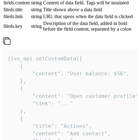
fields.content
string
Content of data field. Tags will be insulated
fileds.title
string
Title shown above a data field
fileds.link
string
URL that opens when the data field is clicked
Description of the data field, added in bold
fileds.key
string
before the field content, separated by a colon
jivo_api.setCustomData([

    {

        "content": "User balance: $56",

    },

    {

        "content": "Open customer profile",
        "link": "..."

    },

    {

        "title": "Actions",

        "content": "Add contact",
