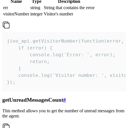
Name
Type
Description
err
string
String that contains the error
visitorNumber
integer
Visitor's number
jivo_api.getVisitorNumber(function(error, v
    if (error) {

        console.log('Error: ', error);

        return;

    }  

    console.log('Visitor number: ', visitor
});
getUnreadMessagesCount
#
This method allows you to get the number of unread messages from
the agent.