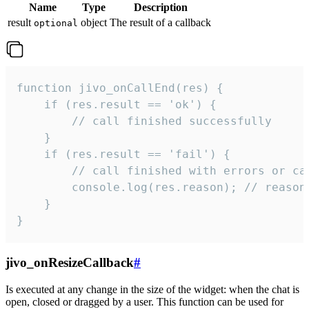
Name
Type
Description
result
object
The result of a callback
optional
function jivo_onCallEnd(res) {

    if (res.result == 'ok') {

        // call finished successfully

    }

    if (res.result == 'fail') {

        // call finished with errors or can
        console.log(res.reason); // reason 
    }

}
jivo_onResizeCallback
#
Is executed at any change in the size of the widget: when the chat is
open, closed or dragged by a user. This function can be used for