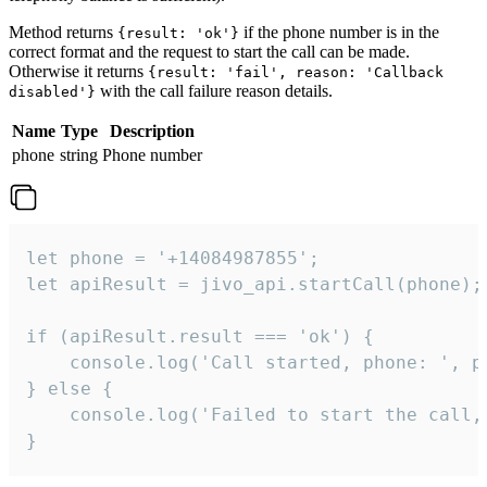
Method returns
if the phone number is in the
{result: 'ok'}
correct format and the request to start the call can be made.
Otherwise it returns
{result: 'fail', reason: 'Callback
with the call failure reason details.
disabled'}
Name
Type
Description
phone
string
Phone number
let phone = '+14084987855';

let apiResult = jivo_api.startCall(phone);

if (apiResult.result === 'ok') {

    console.log('Call started, phone: ', ph
} else {

    console.log('Failed to start the call,
}