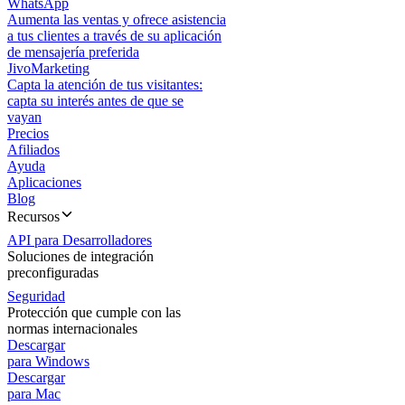
WhatsApp
Aumenta las ventas y ofrece asistencia
a tus clientes a través de su aplicación
de mensajería preferida
JivoMarketing
Capta la atención de tus visitantes:
capta su interés antes de que se
vayan
Precios
Afiliados
Ayuda
Aplicaciones
Blog
Recursos
API para Desarrolladores
Soluciones de integración
preconfiguradas
Seguridad
Protección que cumple con las
normas internacionales
Descargar
para Windows
Descargar
para Mac