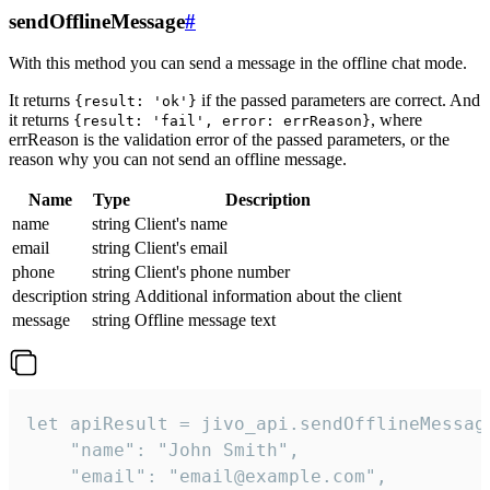
sendOfflineMessage
#
With this method you can send a message in the offline chat mode.
It returns
if the passed parameters are correct. And
{result: 'ok'}
it returns
, where
{result: 'fail', error: errReason}
errReason is the validation error of the passed parameters, or the
reason why you can not send an offline message.
Name
Type
Description
name
string
Client's name
email
string
Client's email
phone
string
Client's phone number
description
string
Additional information about the client
message
string
Offline message text
let apiResult = jivo_api.sendOfflineMessage
    "name": "John Smith",

    "email": "email@example.com",
