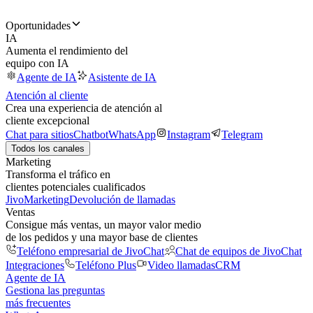
Oportunidades
IA
Aumenta el rendimiento del
equipo con IA
Agente de IA
Asistente de IA
Atención al cliente
Crea una experiencia de atención al
cliente excepcional
Chat para sitios
Chatbot
WhatsApp
Instagram
Telegram
Todos los canales
Marketing
Transforma el tráfico en
clientes potenciales cualificados
JivoMarketing
Devolución de llamadas
Ventas
Consigue más ventas, un mayor valor medio
de los pedidos y una mayor base de clientes
Teléfono empresarial de JivoChat
Chat de equipos de JivoChat
Integraciones
Teléfono Plus
Video llamadas
CRM
Agente de IA
Gestiona las preguntas
más frecuentes