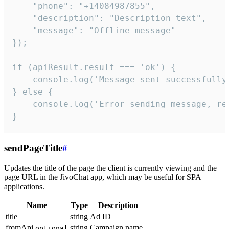
    "phone": "+14084987855",

    "description": "Description text",

    "message": "Offline message"

});

if (apiResult.result === 'ok') {

    console.log('Message sent successfully'
} else {

    console.log('Error sending message, rea
}
sendPageTitle
#
Updates the title of the page the client is currently viewing and the
page URL in the JivoChat app, which may be useful for SPA
applications.
Name
Type
Description
title
string
Ad ID
fromApi
string
Campaign name
optional