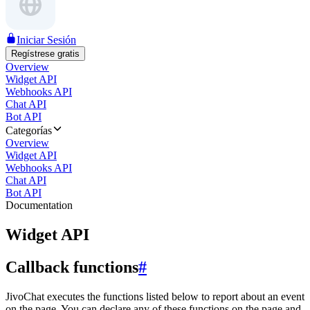
Iniciar Sesión
Regístrese gratis
Overview
Widget API
Webhooks API
Chat API
Bot API
Categorías
Overview
Widget API
Webhooks API
Chat API
Bot API
Documentation
Widget API
Callback functions
#
JivoChat executes the functions listed below to report about an event
on the page. You can declare any of these functions on the page and