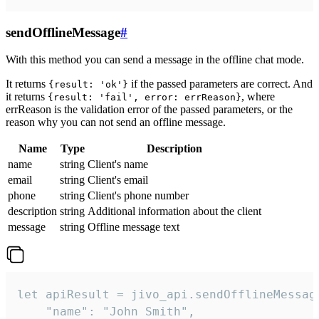
sendOfflineMessage
#
With this method you can send a message in the offline chat mode.
It returns
if the passed parameters are correct. And
{result: 'ok'}
it returns
, where
{result: 'fail', error: errReason}
errReason is the validation error of the passed parameters, or the
reason why you can not send an offline message.
Name
Type
Description
name
string
Client's name
email
string
Client's email
phone
string
Client's phone number
description
string
Additional information about the client
message
string
Offline message text
let apiResult = jivo_api.sendOfflineMessage
    "name": "John Smith",
