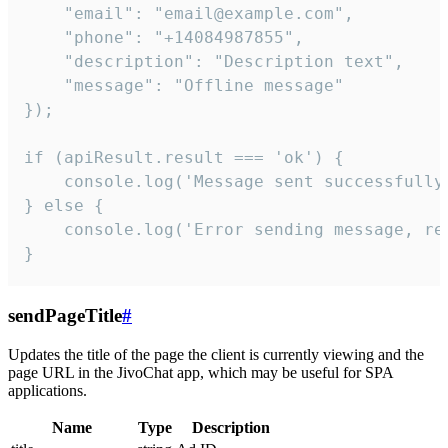
    "email": "email@example.com",

    "phone": "+14084987855",

    "description": "Description text",

    "message": "Offline message"

});

if (apiResult.result === 'ok') {

    console.log('Message sent successfully'
} else {

    console.log('Error sending message, rea
}
sendPageTitle
#
Updates the title of the page the client is currently viewing and the
page URL in the JivoChat app, which may be useful for SPA
applications.
Name
Type
Description