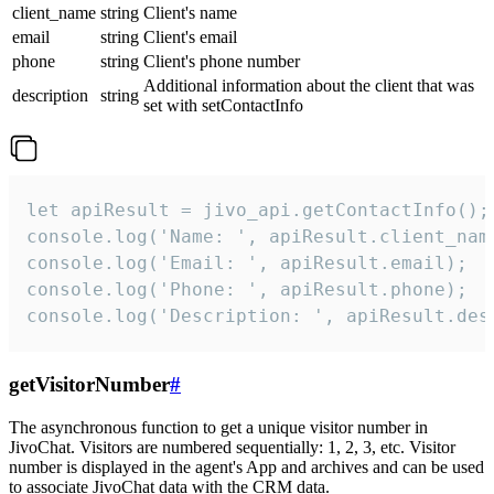
client_name
string
Client's name
email
string
Client's email
phone
string
Client's phone number
Additional information about the client that was
description
string
set with setContactInfo
let apiResult = jivo_api.getContactInfo();

console.log('Name: ', apiResult.client_name
console.log('Email: ', apiResult.email);

console.log('Phone: ', apiResult.phone);

console.log('Description: ', apiResult.des
getVisitorNumber
#
The asynchronous function to get a unique visitor number in
JivoChat. Visitors are numbered sequentially: 1, 2, 3, etc. Visitor
number is displayed in the agent's App and archives and can be used
to associate JivoChat data with the CRM data.