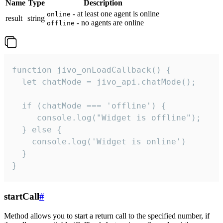
Name
Type
Description
- at least one agent is online
online
result
string
- no agents are online
offline
function jivo_onLoadCallback() {

  let chatMode = jivo_api.chatMode();

  if (chatMode === 'offline') {

     console.log("Widget is offline");

  } else {

    console.log('Widget is online')

  }

}
startCall
#
Method allows you to start a return call to the specified number, if