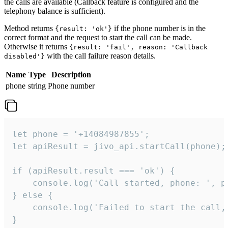
the calls are available (Callback feature is configured and the
telephony balance is sufficient).
Method returns
if the phone number is in the
{result: 'ok'}
correct format and the request to start the call can be made.
Otherwise it returns
{result: 'fail', reason: 'Callback
with the call failure reason details.
disabled'}
Name
Type
Description
phone
string
Phone number
let phone = '+14084987855';

let apiResult = jivo_api.startCall(phone);

if (apiResult.result === 'ok') {

    console.log('Call started, phone: ', ph
} else {

    console.log('Failed to start the call,
}