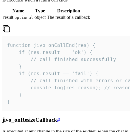
Name
Type
Description
result
object
The result of a callback
optional
function jivo_onCallEnd(res) {

    if (res.result == 'ok') {

        // call finished successfully

    }

    if (res.result == 'fail') {

        // call finished with errors or can
        console.log(res.reason); // reason 
    }

}
jivo_onResizeCallback
#
Is executed at any change in the size of the widget: when the chat is