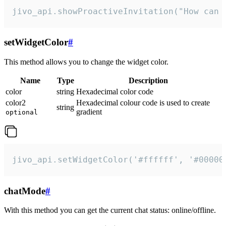
jivo_api.showProactiveInvitation("How can 
setWidgetColor
#
This method allows you to change the widget color.
Name
Type
Description
color
string
Hexadecimal color code
color2
Hexadecimal colour code is used to create
string
gradient
optional
jivo_api.setWidgetColor('#ffffff', '#00000
chatMode
#
With this method you can get the current chat status: online/offline.