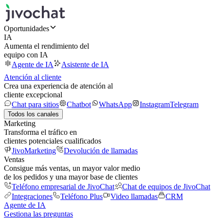
Oportunidades
IA
Aumenta el rendimiento del
equipo con IA
Agente de IA
Asistente de IA
Atención al cliente
Crea una experiencia de atención al
cliente excepcional
Chat para sitios
Chatbot
WhatsApp
Instagram
Telegram
Todos los canales
Marketing
Transforma el tráfico en
clientes potenciales cualificados
JivoMarketing
Devolución de llamadas
Ventas
Consigue más ventas, un mayor valor medio
de los pedidos y una mayor base de clientes
Teléfono empresarial de JivoChat
Chat de equipos de JivoChat
Integraciones
Teléfono Plus
Video llamadas
CRM
Agente de IA
Gestiona las preguntas