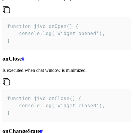
function jivo_onOpen() {

    console.log('Widget opened');

}
onClose
#
Is executed when chat window is minimized.
function jivo_onClose() {

    console.log('Widget closed');

}
onChangeState
#