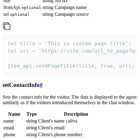
title
string
Ad ID
fromApi
string
Campaign name
optional
url
string
Campaign source
optional
let title = 'This is custom page title';

let url = 'https://site.com/url_to_page?q=p
jivo_api.sendPageTitle(title, true, url);
setContactInfo
#
Sets the contact info for the visitor. The data is displayed to the agent
similarly as if the visitors introduced themselves in the chat window.
Name
Type
Description
name
string
Client's name сайта
email
string
Client's email
phone
string
Client's phone number