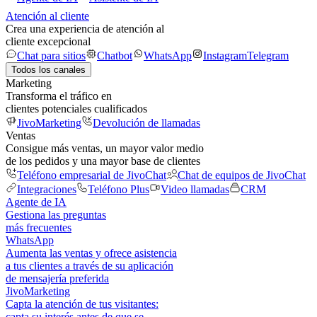
Atención al cliente
Crea una experiencia de atención al
cliente excepcional
Chat para sitios
Chatbot
WhatsApp
Instagram
Telegram
Todos los canales
Marketing
Transforma el tráfico en
clientes potenciales cualificados
JivoMarketing
Devolución de llamadas
Ventas
Consigue más ventas, un mayor valor medio
de los pedidos y una mayor base de clientes
Teléfono empresarial de JivoChat
Chat de equipos de JivoChat
Integraciones
Teléfono Plus
Video llamadas
CRM
Agente de IA
Gestiona las preguntas
más frecuentes
WhatsApp
Aumenta las ventas y ofrece asistencia
a tus clientes a través de su aplicación
de mensajería preferida
JivoMarketing
Capta la atención de tus visitantes:
capta su interés antes de que se