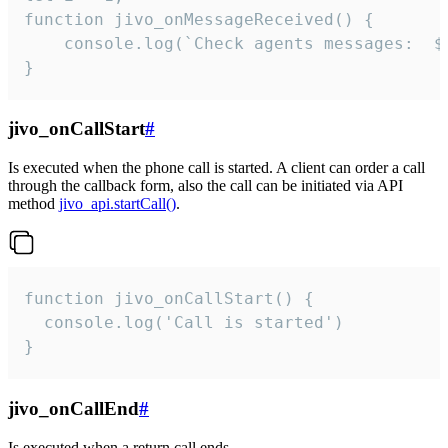
function jivo_onMessageReceived() {

	console.log(`Check agents messages:  ${i++}`)

}
jivo_onCallStart
#
Is executed when the phone call is started. A client can order a call
through the callback form, also the call can be initiated via API
method
jivo_api.startCall()
.
function jivo_onCallStart() {

  console.log('Call is started')

}
jivo_onCallEnd
#
Is executed when a return call ends.