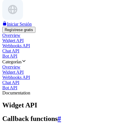
Iniciar Sesión
Regístrese gratis
Overview
Widget API
Webhooks API
Chat API
Bot API
Categorías
Overview
Widget API
Webhooks API
Chat API
Bot API
Documentation
Widget API
Callback functions
#