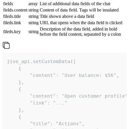
fields
array
List of additional data fields of the chat
fields.content
string
Content of data field. Tags will be insulated
fileds.title
string
Title shown above a data field
fileds.link
string
URL that opens when the data field is clicked
Description of the data field, added in bold
fileds.key
string
before the field content, separated by a colon
jivo_api.setCustomData([

    {

        "content": "User balance: $56",

    },

    {

        "content": "Open customer profile",
        "link": "..."

    },

    {

        "title": "Actions",
