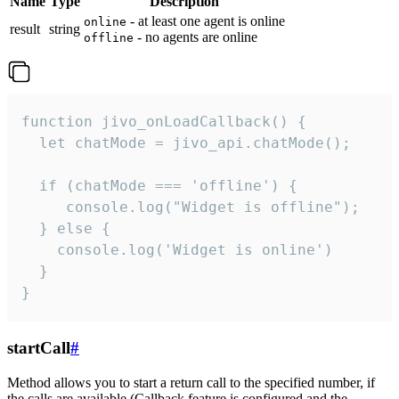
Name
Type
Description
- at least one agent is online
online
result
string
- no agents are online
offline
function jivo_onLoadCallback() {

  let chatMode = jivo_api.chatMode();

  if (chatMode === 'offline') {

     console.log("Widget is offline");

  } else {

    console.log('Widget is online')

  }

}
startCall
#
Method allows you to start a return call to the specified number, if
the calls are available (Callback feature is configured and the