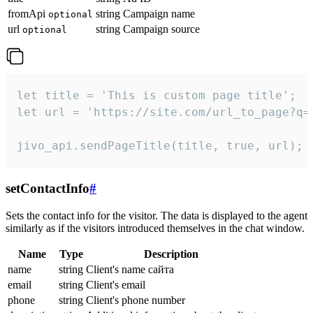
fromApi
string
Campaign name
optional
url
string
Campaign source
optional
let title = 'This is custom page title';

let url = 'https://site.com/url_to_page?q=p
jivo_api.sendPageTitle(title, true, url);
setContactInfo
#
Sets the contact info for the visitor. The data is displayed to the agent
similarly as if the visitors introduced themselves in the chat window.
Name
Type
Description
name
string
Client's name сайта
email
string
Client's email
phone
string
Client's phone number