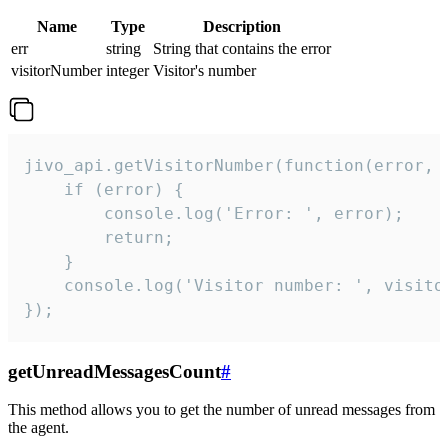
Name
Type
Description
err
string
String that contains the error
visitorNumber
integer
Visitor's number
jivo_api.getVisitorNumber(function(error, v
    if (error) {

        console.log('Error: ', error);

        return;

    }  

    console.log('Visitor number: ', visitor
});
getUnreadMessagesCount
#
This method allows you to get the number of unread messages from
the agent.