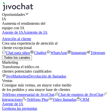
Oportunidades
IA
Aumenta el rendimiento del
equipo con IA
Agente de IA
Asistente de IA
Atención al cliente
Crea una experiencia de atención al
cliente excepcional
Chat para sitios
Chatbot
WhatsApp
Instagram
Telegram
Todos los canales
Marketing
Transforma el tráfico en
clientes potenciales cualificados
JivoMarketing
Devolución de llamadas
Ventas
Consigue más ventas, un mayor valor medio
de los pedidos y una mayor base de clientes
Teléfono empresarial de JivoChat
Chat de equipos de JivoChat
Integraciones
Teléfono Plus
Video llamadas
CRM
Agente de IA
Gestiona las preguntas