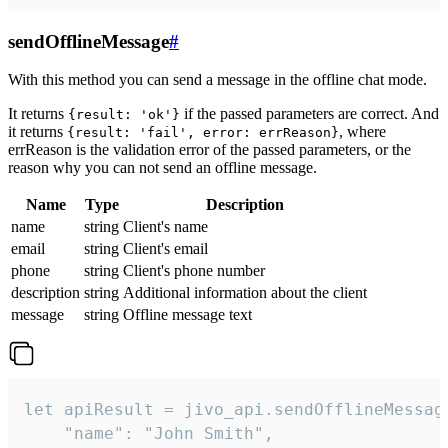
sendOfflineMessage
#
With this method you can send a message in the offline chat mode.
It returns
if the passed parameters are correct. And
{result: 'ok'}
it returns
, where
{result: 'fail', error: errReason}
errReason is the validation error of the passed parameters, or the
reason why you can not send an offline message.
Name
Type
Description
name
string
Client's name
email
string
Client's email
phone
string
Client's phone number
description
string
Additional information about the client
message
string
Offline message text
let apiResult = jivo_api.sendOfflineMessage
    "name": "John Smith",
