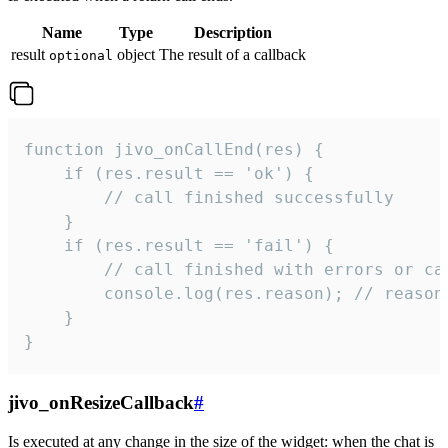
Name
Type
Description
result
object
The result of a callback
optional
function jivo_onCallEnd(res) {

    if (res.result == 'ok') {

        // call finished successfully

    }

    if (res.result == 'fail') {

        // call finished with errors or can
        console.log(res.reason); // reason 
    }

}
jivo_onResizeCallback
#
Is executed at any change in the size of the widget: when the chat is