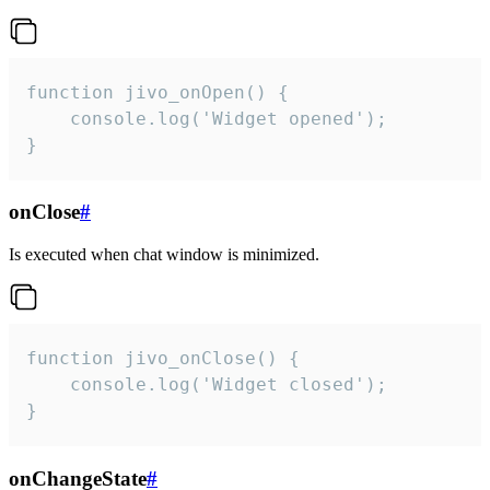
function jivo_onOpen() {

    console.log('Widget opened');

}
onClose
#
Is executed when chat window is minimized.
function jivo_onClose() {

    console.log('Widget closed');

}
onChangeState
#