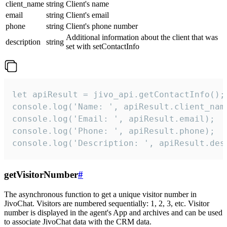
client_name
string
Client's name
email
string
Client's email
phone
string
Client's phone number
Additional information about the client that was
description
string
set with setContactInfo
let apiResult = jivo_api.getContactInfo();

console.log('Name: ', apiResult.client_name
console.log('Email: ', apiResult.email);

console.log('Phone: ', apiResult.phone);

console.log('Description: ', apiResult.des
getVisitorNumber
#
The asynchronous function to get a unique visitor number in
JivoChat. Visitors are numbered sequentially: 1, 2, 3, etc. Visitor
number is displayed in the agent's App and archives and can be used
to associate JivoChat data with the CRM data.