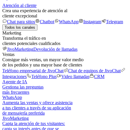
Atención al cliente
Crea una experiencia de atención al
cliente excepcional
Chat para sitios
Chatbot
WhatsApp
Instagram
Telegram
Todos los canales
Marketing
Transforma el tráfico en
clientes potenciales cualificados
JivoMarketing
Devolución de llamadas
Ventas
Consigue más ventas, un mayor valor medio
de los pedidos y una mayor base de clientes
Teléfono empresarial de JivoChat
Chat de equipos de JivoChat
Integraciones
Teléfono Plus
Video llamadas
CRM
Agente de IA
Gestiona las preguntas
más frecuentes
WhatsApp
Aumenta las ventas y ofrece asistencia
a tus clientes a través de su aplicación
de mensajería preferida
JivoMarketing
Capta la atención de tus visitantes:
capta su interés antes de que se