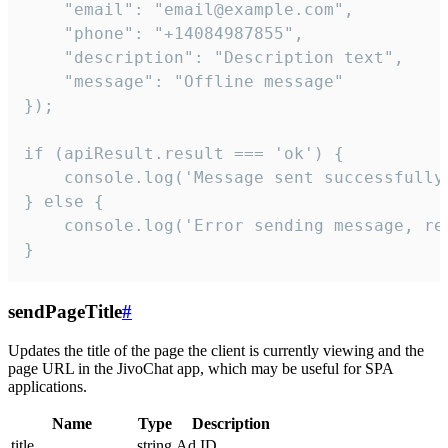
    "email": "email@example.com",

    "phone": "+14084987855",

    "description": "Description text",

    "message": "Offline message"

});

if (apiResult.result === 'ok') {

    console.log('Message sent successfully'
} else {

    console.log('Error sending message, rea
}
sendPageTitle
#
Updates the title of the page the client is currently viewing and the
page URL in the JivoChat app, which may be useful for SPA
applications.
Name
Type
Description
title
string
Ad ID