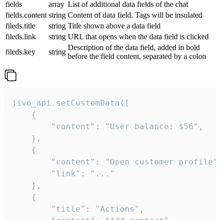
fields
array
List of additional data fields of the chat
fields.content
string
Content of data field. Tags will be insulated
fileds.title
string
Title shown above a data field
fileds.link
string
URL that opens when the data field is clicked
Description of the data field, added in bold
fileds.key
string
before the field content, separated by a colon
jivo_api.setCustomData([

    {

        "content": "User balance: $56",

    },

    {

        "content": "Open customer profile",
        "link": "..."

    },

    {

        "title": "Actions",
