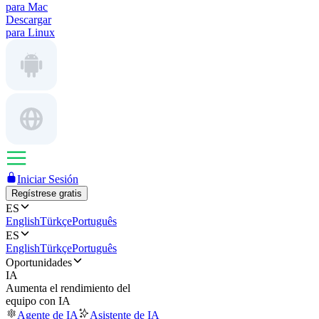
para Mac
Descargar
para Linux
Iniciar Sesión
Regístrese gratis
ES
English
Türkçe
Português
ES
English
Türkçe
Português
Oportunidades
IA
Aumenta el rendimiento del
equipo con IA
Agente de IA
Asistente de IA