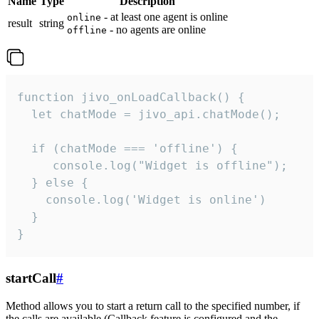
Name
Type
Description
- at least one agent is online
online
result
string
- no agents are online
offline
function jivo_onLoadCallback() {

  let chatMode = jivo_api.chatMode();

  if (chatMode === 'offline') {

     console.log("Widget is offline");

  } else {

    console.log('Widget is online')

  }

}
startCall
#
Method allows you to start a return call to the specified number, if
the calls are available (Callback feature is configured and the