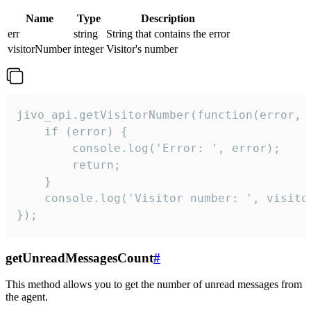
Name
Type
Description
err
string
String that contains the error
visitorNumber
integer
Visitor's number
jivo_api.getVisitorNumber(function(error, v
    if (error) {

        console.log('Error: ', error);

        return;

    }  

    console.log('Visitor number: ', visitor
});
getUnreadMessagesCount
#
This method allows you to get the number of unread messages from
the agent.