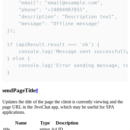
    "email": "email@example.com",

    "phone": "+14084987855",

    "description": "Description text",

    "message": "Offline message"

});

if (apiResult.result === 'ok') {

    console.log('Message sent successfully'
} else {

    console.log('Error sending message, rea
}
sendPageTitle
#
Updates the title of the page the client is currently viewing and the
page URL in the JivoChat app, which may be useful for SPA
applications.
Name
Type
Description
title
string
Ad ID