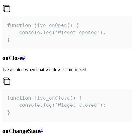
function jivo_onOpen() {

    console.log('Widget opened');

}
onClose
#
Is executed when chat window is minimized.
function jivo_onClose() {

    console.log('Widget closed');

}
onChangeState
#