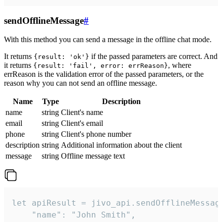
sendOfflineMessage
#
With this method you can send a message in the offline chat mode.
It returns
if the passed parameters are correct. And
{result: 'ok'}
it returns
, where
{result: 'fail', error: errReason}
errReason is the validation error of the passed parameters, or the
reason why you can not send an offline message.
Name
Type
Description
name
string
Client's name
email
string
Client's email
phone
string
Client's phone number
description
string
Additional information about the client
message
string
Offline message text
let apiResult = jivo_api.sendOfflineMessage
    "name": "John Smith",
