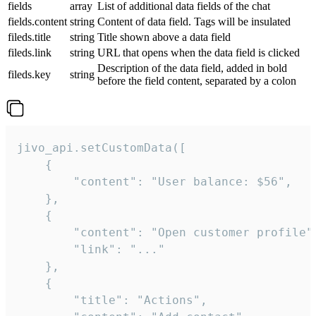
fields
array
List of additional data fields of the chat
fields.content
string
Content of data field. Tags will be insulated
fileds.title
string
Title shown above a data field
fileds.link
string
URL that opens when the data field is clicked
Description of the data field, added in bold
fileds.key
string
before the field content, separated by a colon
jivo_api.setCustomData([

    {

        "content": "User balance: $56",

    },

    {

        "content": "Open customer profile",
        "link": "..."

    },

    {

        "title": "Actions",
