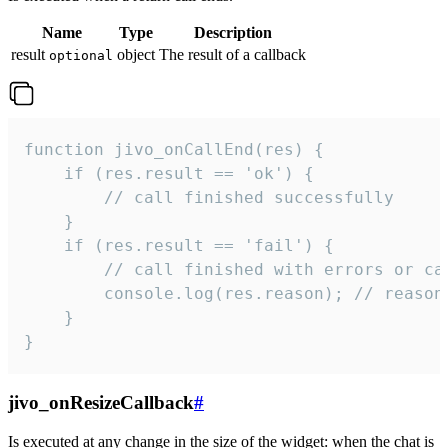
Name
Type
Description
result
object
The result of a callback
optional
function jivo_onCallEnd(res) {

    if (res.result == 'ok') {

        // call finished successfully

    }

    if (res.result == 'fail') {

        // call finished with errors or can
        console.log(res.reason); // reason 
    }

}
jivo_onResizeCallback
#
Is executed at any change in the size of the widget: when the chat is