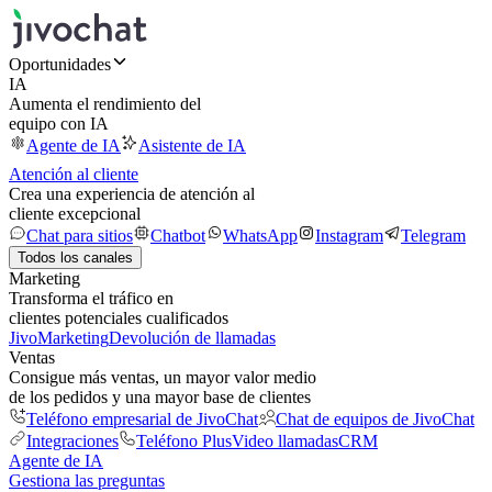
Oportunidades
IA
Aumenta el rendimiento del
equipo con IA
Agente de IA
Asistente de IA
Atención al cliente
Crea una experiencia de atención al
cliente excepcional
Chat para sitios
Chatbot
WhatsApp
Instagram
Telegram
Todos los canales
Marketing
Transforma el tráfico en
clientes potenciales cualificados
JivoMarketing
Devolución de llamadas
Ventas
Consigue más ventas, un mayor valor medio
de los pedidos y una mayor base de clientes
Teléfono empresarial de JivoChat
Chat de equipos de JivoChat
Integraciones
Teléfono Plus
Video llamadas
CRM
Agente de IA
Gestiona las preguntas