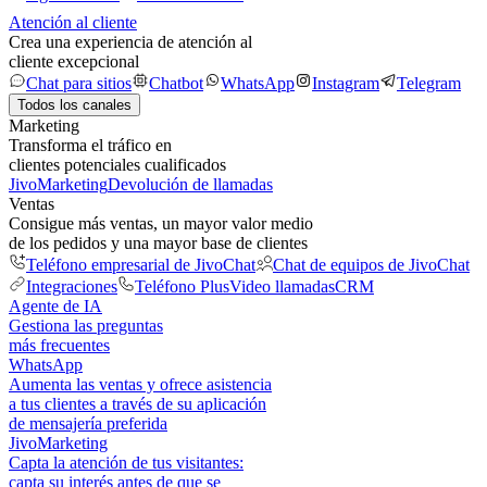
Atención al cliente
Crea una experiencia de atención al
cliente excepcional
Chat para sitios
Chatbot
WhatsApp
Instagram
Telegram
Todos los canales
Marketing
Transforma el tráfico en
clientes potenciales cualificados
JivoMarketing
Devolución de llamadas
Ventas
Consigue más ventas, un mayor valor medio
de los pedidos y una mayor base de clientes
Teléfono empresarial de JivoChat
Chat de equipos de JivoChat
Integraciones
Teléfono Plus
Video llamadas
CRM
Agente de IA
Gestiona las preguntas
más frecuentes
WhatsApp
Aumenta las ventas y ofrece asistencia
a tus clientes a través de su aplicación
de mensajería preferida
JivoMarketing
Capta la atención de tus visitantes:
capta su interés antes de que se