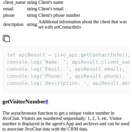
client_name
string
Client's name
email
string
Client's email
phone
string
Client's phone number
Additional information about the client that was
description
string
set with setContactInfo
let apiResult = jivo_api.getContactInfo();

console.log('Name: ', apiResult.client_name
console.log('Email: ', apiResult.email);

console.log('Phone: ', apiResult.phone);

console.log('Description: ', apiResult.des
getVisitorNumber
#
The asynchronous function to get a unique visitor number in
JivoChat. Visitors are numbered sequentially: 1, 2, 3, etc. Visitor
number is displayed in the agent's App and archives and can be used
to associate JivoChat data with the CRM data.