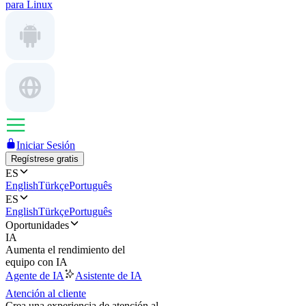
para Linux
Iniciar Sesión
Regístrese gratis
ES
English
Türkçe
Português
ES
English
Türkçe
Português
Oportunidades
IA
Aumenta el rendimiento del
equipo con IA
Agente de IA
Asistente de IA
Atención al cliente
Crea una experiencia de atención al