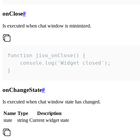
onClose
#
Is executed when chat window is minimized.
function jivo_onClose() {

    console.log('Widget closed');

}
onChangeState
#
Is executed when chat window state has changed.
Name
Type
Description
state
string
Current widget state