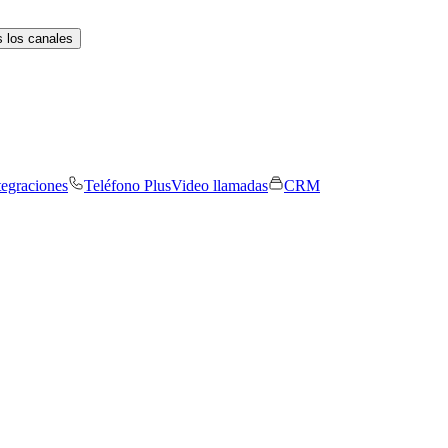
 los canales
tegraciones
Teléfono Plus
Video llamadas
CRM