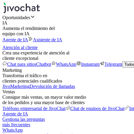
Oportunidades
IA
Aumenta el rendimiento del
equipo con IA
Agente de IA
Asistente de IA
Atención al cliente
Crea una experiencia de atención al
cliente excepcional
Chat para sitios
Chatbot
WhatsApp
Instagram
Telegram
Todos
Marketing
Transforma el tráfico en
clientes potenciales cualificados
JivoMarketing
Devolución de llamadas
Ventas
Consigue más ventas, un mayor valor medio
de los pedidos y una mayor base de clientes
Teléfono empresarial de JivoChat
Chat de equipos de JivoChat
In
Agente de IA
Gestiona las preguntas
más frecuentes
WhatsApp