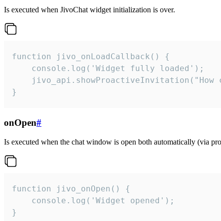
Is executed when JivoChat widget initialization is over.
function jivo_onLoadCallback() {

    console.log('Widget fully loaded');

    jivo_api.showProactiveInvitation("How c
}
onOpen
#
Is executed when the chat window is open both automatically (via proa
function jivo_onOpen() {

    console.log('Widget opened');

}