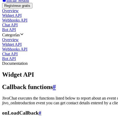
Iniciar Sesión
Regístrese gratis
Overview
Widget API
Webhooks API
Chat API
Bot API
Categorías
Overview
Widget API
Webhooks API
Chat API
Bot API
Documentation
Widget API
Callback functions
#
JivoChat executes the functions listed below to report about an event 
jivo_onIntroduction event you can get contact details entered by a clie
onLoadCallback
#