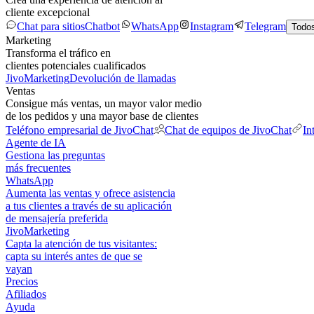
cliente excepcional
Chat para sitios
Chatbot
WhatsApp
Instagram
Telegram
Todos
Marketing
Transforma el tráfico en
clientes potenciales cualificados
JivoMarketing
Devolución de llamadas
Ventas
Consigue más ventas, un mayor valor medio
de los pedidos y una mayor base de clientes
Teléfono empresarial de JivoChat
Chat de equipos de JivoChat
In
Agente de IA
Gestiona las preguntas
más frecuentes
WhatsApp
Aumenta las ventas y ofrece asistencia
a tus clientes a través de su aplicación
de mensajería preferida
JivoMarketing
Capta la atención de tus visitantes:
capta su interés antes de que se
vayan
Precios
Afiliados
Ayuda