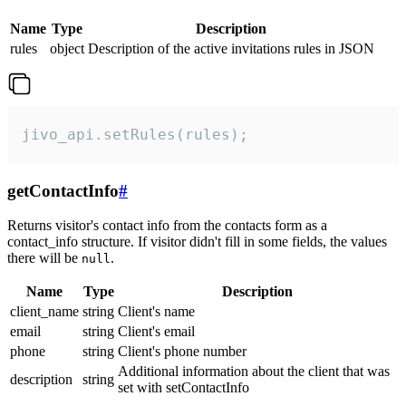
Name
Type
Description
rules
object
Description of the active invitations rules in JSON
jivo_api.setRules(rules);
getContactInfo
#
Returns visitor's contact info from the contacts form as a
contact_info structure. If visitor didn't fill in some fields, the values
there will be
.
null
Name
Type
Description
client_name
string
Client's name
email
string
Client's email
phone
string
Client's phone number
Additional information about the client that was
description
string
set with setContactInfo