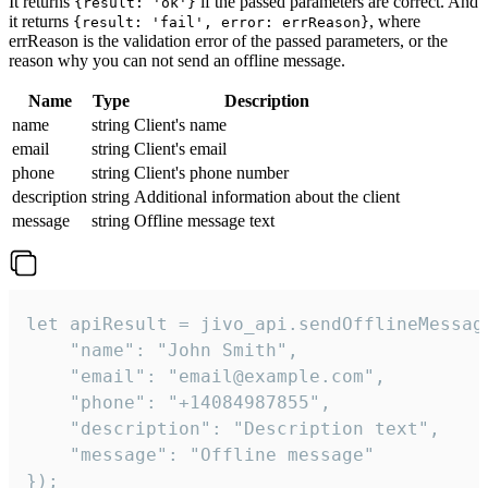
It returns
if the passed parameters are correct. And
{result: 'ok'}
it returns
, where
{result: 'fail', error: errReason}
errReason is the validation error of the passed parameters, or the
reason why you can not send an offline message.
Name
Type
Description
name
string
Client's name
email
string
Client's email
phone
string
Client's phone number
description
string
Additional information about the client
message
string
Offline message text
let apiResult = jivo_api.sendOfflineMessage
    "name": "John Smith",

    "email": "email@example.com",

    "phone": "+14084987855",

    "description": "Description text",

    "message": "Offline message"

});
