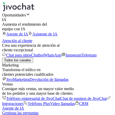
Oportunidades
IA
Aumenta el rendimiento del
equipo con IA
Agente de IA
Asistente de IA
Atención al cliente
Crea una experiencia de atención al
cliente excepcional
Chat para sitios
Chatbot
WhatsApp
Instagram
Telegram
Todos los canales
Marketing
Transforma el tráfico en
clientes potenciales cualificados
JivoMarketing
Devolución de llamadas
Ventas
Consigue más ventas, un mayor valor medio
de los pedidos y una mayor base de clientes
Teléfono empresarial de JivoChat
Chat de equipos de JivoChat
Integraciones
Teléfono Plus
Video llamadas
CRM
Agente de IA
Gestiona las preguntas