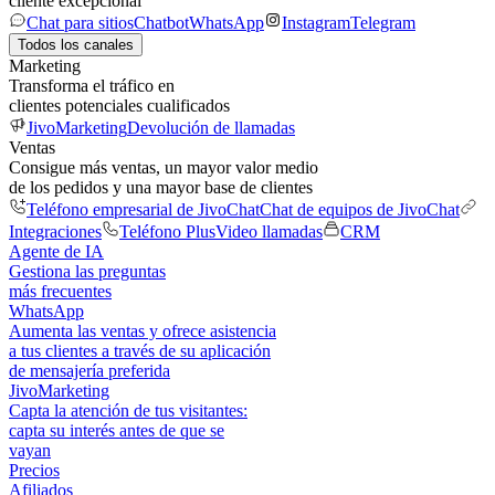
cliente excepcional
Chat para sitios
Chatbot
WhatsApp
Instagram
Telegram
Todos los canales
Marketing
Transforma el tráfico en
clientes potenciales cualificados
JivoMarketing
Devolución de llamadas
Ventas
Consigue más ventas, un mayor valor medio
de los pedidos y una mayor base de clientes
Teléfono empresarial de JivoChat
Chat de equipos de JivoChat
Integraciones
Teléfono Plus
Video llamadas
CRM
Agente de IA
Gestiona las preguntas
más frecuentes
WhatsApp
Aumenta las ventas y ofrece asistencia
a tus clientes a través de su aplicación
de mensajería preferida
JivoMarketing
Capta la atención de tus visitantes:
capta su interés antes de que se
vayan
Precios
Afiliados