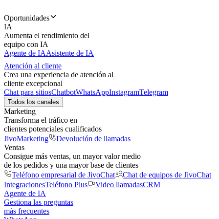
Oportunidades
IA
Aumenta el rendimiento del
equipo con IA
Agente de IA
Asistente de IA
Atención al cliente
Crea una experiencia de atención al
cliente excepcional
Chat para sitios
Chatbot
WhatsApp
Instagram
Telegram
Todos los canales
Marketing
Transforma el tráfico en
clientes potenciales cualificados
JivoMarketing
Devolución de llamadas
Ventas
Consigue más ventas, un mayor valor medio
de los pedidos y una mayor base de clientes
Teléfono empresarial de JivoChat
Chat de equipos de JivoChat
Integraciones
Teléfono Plus
Video llamadas
CRM
Agente de IA
Gestiona las preguntas
más frecuentes