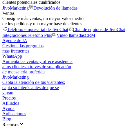
clientes potenciales cualificados
JivoMarketing
Devolución de llamadas
Ventas
Consigue más ventas, un mayor valor medio
de los pedidos y una mayor base de clientes
Teléfono empresarial de JivoChat
Chat de equipos de JivoChat
Integraciones
Teléfono Plus
Video llamadas
CRM
Agente de IA
Gestiona las preguntas
más frecuentes
WhatsApp
Aumenta las ventas y ofrece asistencia
a tus clientes a través de su aplicación
de mensajería preferida
JivoMarketing
Capta la atención de tus visitantes:
capta su interés antes de que se
vayan
Precios
Afiliados
Ayuda
Aplicaciones
Blog
Recursos