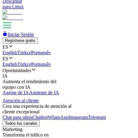
Descargar
para Linux
Iniciar Sesión
Regístrese gratis
ES
English
Türkçe
Português
ES
English
Türkçe
Português
Oportunidades
IA
Aumenta el rendimiento del
equipo con IA
Agente de IA
Asistente de IA
Atención al cliente
Crea una experiencia de atención al
cliente excepcional
Chat para sitios
Chatbot
WhatsApp
Instagram
Telegram
Todos los canales
Marketing
Transforma el tráfico en