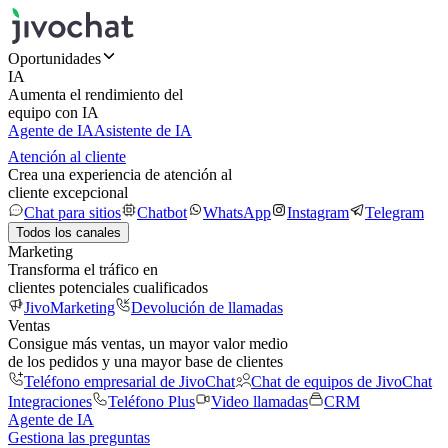
Oportunidades
IA
Aumenta el rendimiento del
equipo con IA
Agente de IA
Asistente de IA
Atención al cliente
Crea una experiencia de atención al
cliente excepcional
Chat para sitios
Chatbot
WhatsApp
Instagram
Telegram
Todos los canales
Marketing
Transforma el tráfico en
clientes potenciales cualificados
JivoMarketing
Devolución de llamadas
Ventas
Consigue más ventas, un mayor valor medio
de los pedidos y una mayor base de clientes
Teléfono empresarial de JivoChat
Chat de equipos de JivoChat
Integraciones
Teléfono Plus
Video llamadas
CRM
Agente de IA
Gestiona las preguntas