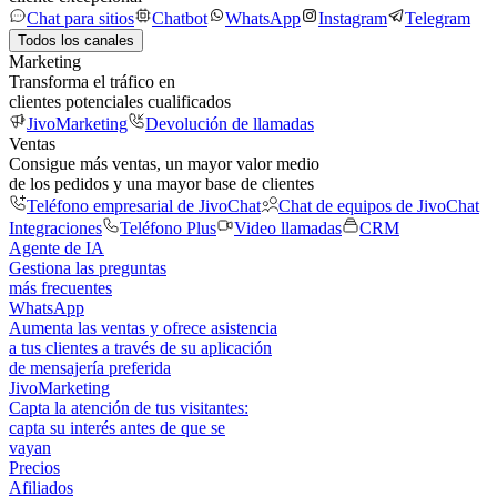
Chat para sitios
Chatbot
WhatsApp
Instagram
Telegram
Todos los canales
Marketing
Transforma el tráfico en
clientes potenciales cualificados
JivoMarketing
Devolución de llamadas
Ventas
Consigue más ventas, un mayor valor medio
de los pedidos y una mayor base de clientes
Teléfono empresarial de JivoChat
Chat de equipos de JivoChat
Integraciones
Teléfono Plus
Video llamadas
CRM
Agente de IA
Gestiona las preguntas
más frecuentes
WhatsApp
Aumenta las ventas y ofrece asistencia
a tus clientes a través de su aplicación
de mensajería preferida
JivoMarketing
Capta la atención de tus visitantes:
capta su interés antes de que se
vayan
Precios
Afiliados