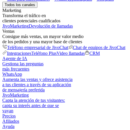
Todos los canales
Marketing
Transforma el tráfico en
clientes potenciales cualificados
JivoMarketing
Devolución de llamadas
Ventas
Consigue más ventas, un mayor valor medio
de los pedidos y una mayor base de clientes
Teléfono empresarial de JivoChat
Chat de equipos de JivoChat
Integraciones
Teléfono Plus
Video llamadas
CRM
Agente de IA
Gestiona las preguntas
más frecuentes
WhatsApp
Aumenta las ventas y ofrece asistencia
a tus clientes a través de su aplicación
de mensajería preferida
JivoMarketing
Capta la atención de tus visitantes:
capta su interés antes de que se
vayan
Precios
Afiliados
Ayuda