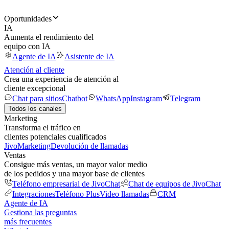
Oportunidades
IA
Aumenta el rendimiento del
equipo con IA
Agente de IA
Asistente de IA
Atención al cliente
Crea una experiencia de atención al
cliente excepcional
Chat para sitios
Chatbot
WhatsApp
Instagram
Telegram
Todos los canales
Marketing
Transforma el tráfico en
clientes potenciales cualificados
JivoMarketing
Devolución de llamadas
Ventas
Consigue más ventas, un mayor valor medio
de los pedidos y una mayor base de clientes
Teléfono empresarial de JivoChat
Chat de equipos de JivoChat
Integraciones
Teléfono Plus
Video llamadas
CRM
Agente de IA
Gestiona las preguntas
más frecuentes