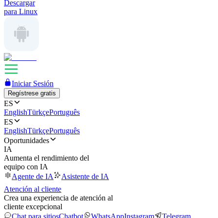
Descargar
para Linux
Iniciar Sesión
Regístrese gratis
ES
English
Türkçe
Português
ES
English
Türkçe
Português
Oportunidades
IA
Aumenta el rendimiento del
equipo con IA
Agente de IA
Asistente de IA
Atención al cliente
Crea una experiencia de atención al
cliente excepcional
Chat para sitios
Chatbot
WhatsApp
Instagram
Telegram