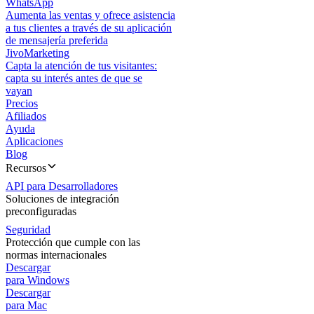
WhatsApp
Aumenta las ventas y ofrece asistencia
a tus clientes a través de su aplicación
de mensajería preferida
JivoMarketing
Capta la atención de tus visitantes:
capta su interés antes de que se
vayan
Precios
Afiliados
Ayuda
Aplicaciones
Blog
Recursos
API para Desarrolladores
Soluciones de integración
preconfiguradas
Seguridad
Protección que cumple con las
normas internacionales
Descargar
para Windows
Descargar
para Mac