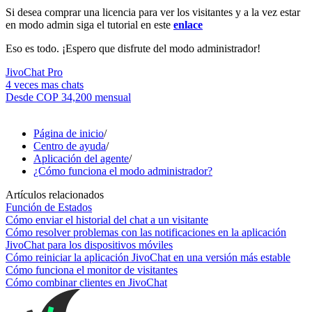
Si desea comprar una licencia para ver los visitantes y a la vez estar
en modo admin siga el tutorial en este
enlace
Eso es todo. ¡Espero que disfrute del modo administrador!
JivoChat Pro
4 veces mas chats
Desde
COP 34,200
mensual
Página de inicio
/
Centro de ayuda
/
Aplicación del agente
/
¿Cómo funciona el modo administrador?
Artículos relacionados
Función de Estados
Cómo enviar el historial del chat a un visitante
Cómo resolver problemas con las notificaciones en la aplicación
JivoChat para los dispositivos móviles
Cómo reiniciar la aplicación JivoChat en una versión más estable
Cómo funciona el monitor de visitantes
Cómo combinar clientes en JivoChat