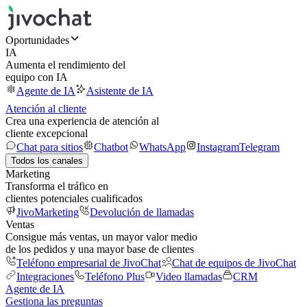
Oportunidades
IA
Aumenta el rendimiento del
equipo con IA
Agente de IA
Asistente de IA
Atención al cliente
Crea una experiencia de atención al
cliente excepcional
Chat para sitios
Chatbot
WhatsApp
Instagram
Telegram
Todos los canales
Marketing
Transforma el tráfico en
clientes potenciales cualificados
JivoMarketing
Devolución de llamadas
Ventas
Consigue más ventas, un mayor valor medio
de los pedidos y una mayor base de clientes
Teléfono empresarial de JivoChat
Chat de equipos de JivoChat
Integraciones
Teléfono Plus
Video llamadas
CRM
Agente de IA
Gestiona las preguntas