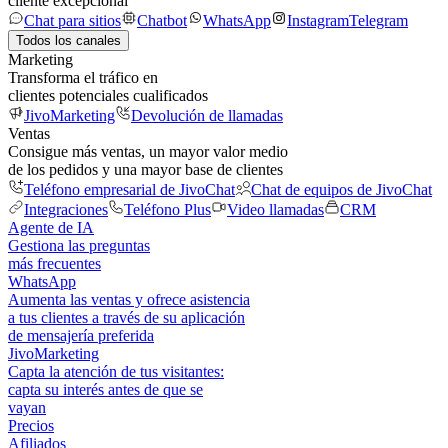
cliente excepcional
Chat para sitios
Chatbot
WhatsApp
Instagram
Telegram
Todos los canales
Marketing
Transforma el tráfico en
clientes potenciales cualificados
JivoMarketing
Devolución de llamadas
Ventas
Consigue más ventas, un mayor valor medio
de los pedidos y una mayor base de clientes
Teléfono empresarial de JivoChat
Chat de equipos de JivoChat
Integraciones
Teléfono Plus
Video llamadas
CRM
Agente de IA
Gestiona las preguntas
más frecuentes
WhatsApp
Aumenta las ventas y ofrece asistencia
a tus clientes a través de su aplicación
de mensajería preferida
JivoMarketing
Capta la atención de tus visitantes:
capta su interés antes de que se
vayan
Precios
Afiliados