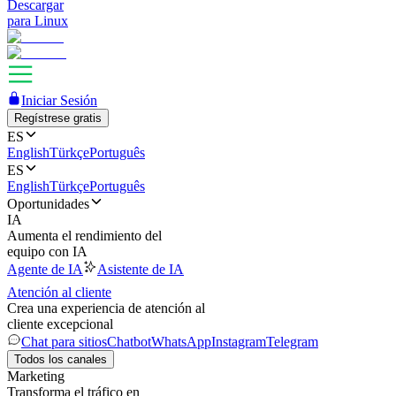
Descargar
para Linux
Iniciar Sesión
Regístrese gratis
ES
English
Türkçe
Português
ES
English
Türkçe
Português
Oportunidades
IA
Aumenta el rendimiento del
equipo con IA
Agente de IA
Asistente de IA
Atención al cliente
Crea una experiencia de atención al
cliente excepcional
Chat para sitios
Chatbot
WhatsApp
Instagram
Telegram
Todos los canales
Marketing
Transforma el tráfico en