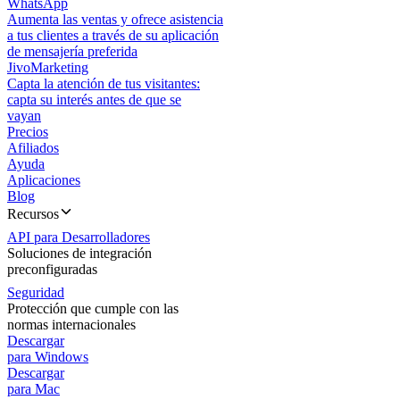
WhatsApp
Aumenta las ventas y ofrece asistencia
a tus clientes a través de su aplicación
de mensajería preferida
JivoMarketing
Capta la atención de tus visitantes:
capta su interés antes de que se
vayan
Precios
Afiliados
Ayuda
Aplicaciones
Blog
Recursos
API para Desarrolladores
Soluciones de integración
preconfiguradas
Seguridad
Protección que cumple con las
normas internacionales
Descargar
para Windows
Descargar
para Mac