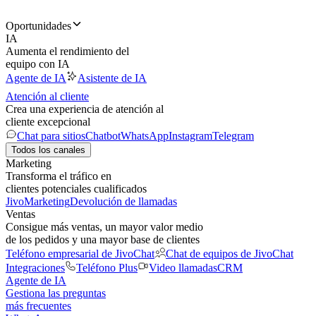
Oportunidades
IA
Aumenta el rendimiento del
equipo con IA
Agente de IA
Asistente de IA
Atención al cliente
Crea una experiencia de atención al
cliente excepcional
Chat para sitios
Chatbot
WhatsApp
Instagram
Telegram
Todos los canales
Marketing
Transforma el tráfico en
clientes potenciales cualificados
JivoMarketing
Devolución de llamadas
Ventas
Consigue más ventas, un mayor valor medio
de los pedidos y una mayor base de clientes
Teléfono empresarial de JivoChat
Chat de equipos de JivoChat
Integraciones
Teléfono Plus
Video llamadas
CRM
Agente de IA
Gestiona las preguntas
más frecuentes